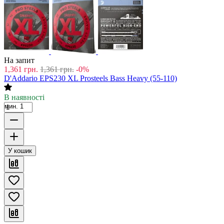
На запит
1,361
грн.
1,361
грн.
-0%
D'Addario EPS230 XL Prosteels Bass Heavy (55-110)
В наявності
мин. 1
У кошик