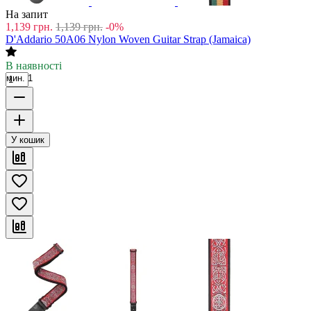
На запит
1,139
грн.
1,139
грн.
-0%
D'Addario 50A06 Nylon Woven Guitar Strap (Jamaica)
В наявності
мин. 1
У кошик