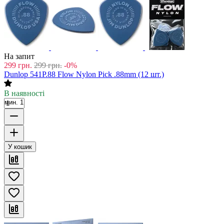
На запит
299
грн.
299
грн.
-0%
Dunlop 541P.88 Flow Nylon Pick .88mm (12 шт.)
В наявності
мин. 1
У кошик