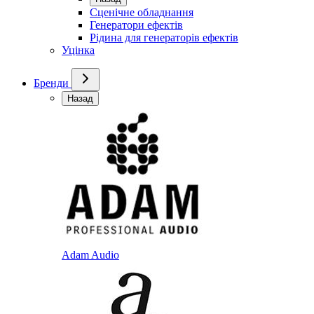
Сценічне обладнання
Генератори ефектів
Рідина для генераторів ефектів
Уцінка
Бренди
Назад
Adam Audio