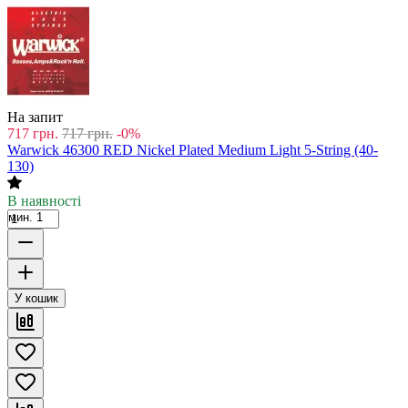
На запит
717
грн.
717
грн.
-0%
Warwick 46300 RED Nickel Plated Medium Light 5-String (40-
130)
В наявності
мин. 1
У кошик