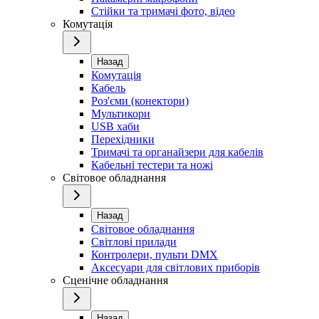
Стійки та тримачі фото, відео
Комутація
Назад
Комутація
Кабель
Роз'єми (конектори)
Мультикори
USB хаби
Перехідники
Тримачі та органайзери для кабелів
Кабельні тестери та ножі
Світовое обладнання
Назад
Світовое обладнання
Світлові прилади
Контролери, пульти DMX
Аксесуари для світлових приборів
Сценічне обладнання
Назад