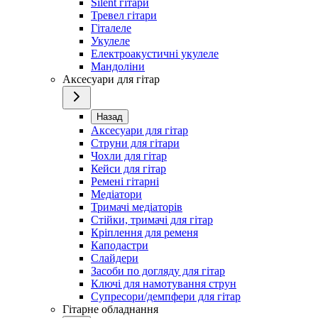
Silent гітари
Тревел гітари
Гіталеле
Укулеле
Електроакустичні укулеле
Мандоліни
Аксесуари для гітар
Назад
Аксесуари для гітар
Струни для гітари
Чохли для гітар
Кейси для гітар
Ремені гітарні
Медіатори
Тримачі медіаторів
Стійки, тримачі для гітар
Кріплення для ременя
Каподастри
Слайдери
Засоби по догляду для гітар
Ключі для намотування струн
Супресори/демпфери для гітар
Гітарне обладнання