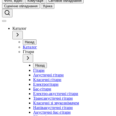
Фото, відео
Комутація
Світовое обладнання
Сценічне обладнання
Уцінка
Каталог
Назад
Каталог
Гітари
Назад
Гітари
Акустичні гітари
Класичні гітари
Електрогітари
Бас-гітари
Електро-акустичні гітари
Трансакустичні гітари
Класичні зі звукознімачем
Напівакустичні гітари
Акустичні бас-гітари