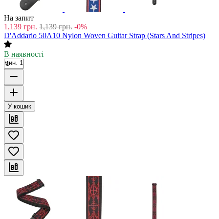
На запит
1,139
грн.
1,139
грн.
-0%
D'Addario 50A10 Nylon Woven Guitar Strap (Stars And Stripes)
В наявності
мин. 1
У кошик