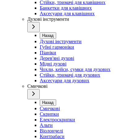
Стійки, тримачі для клавішних
Банкетки для клавішних
Аксесуари для клавішних
Духові інструменти
Назад
Духові інструменти
Губні гармоніки
Піаніки
Дерев'яні духові
Мідні духові
Чохли, кейси, сумки для духових
Стійки, тримачі для духових
Аксесуари для духових
Смичкові
Назад
Смичкові
Скрипки
Електроскрипки
Альти
Віолончелі
Контрабаси