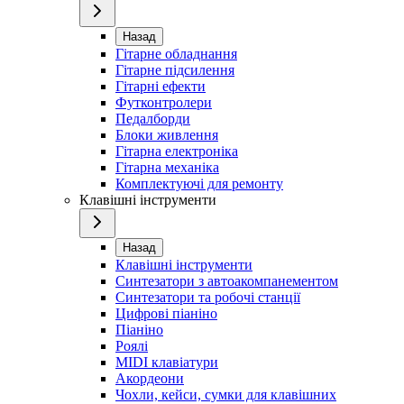
Назад
Гітарне обладнання
Гітарне підсилення
Гітарні ефекти
Футконтролери
Педалборди
Блоки живлення
Гітарна електроніка
Гітарна механіка
Комплектуючі для ремонту
Клавішні інструменти
Назад
Клавішні інструменти
Синтезатори з автоакомпанементом
Синтезатори та робочі станції
Цифрові піаніно
Піаніно
Роялі
MIDI клавіатури
Акордеони
Чохли, кейси, сумки для клавішних