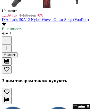
На запит
1,139
грн.
1,139
грн.
-0%
D'Addario 50A12 Nylon Woven Guitar Strap (VooDoo)
В наявності
мин. 1
У кошик
З цим товаром також купують