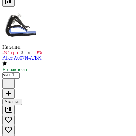
На запит
294
грн.
0
грн.
-0%
Alice A007N-A/BK
В наявності
мин. 1
У кошик