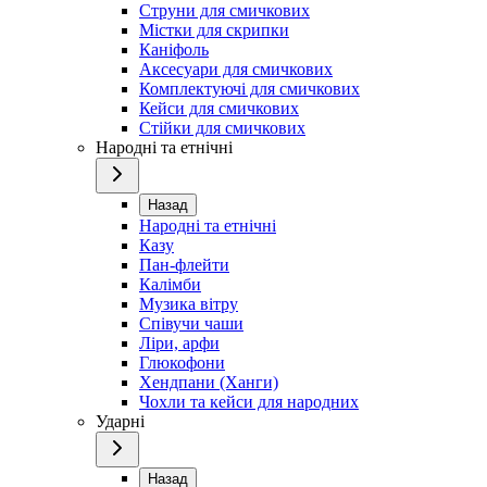
Струни для смичкових
Містки для скрипки
Каніфоль
Аксесуари для смичкових
Комплектуючі для смичкових
Кейси для смичкових
Стійки для смичкових
Народні та етнічні
Назад
Народні та етнічні
Казу
Пан-флейти
Калімби
Музика вітру
Співучи чаши
Ліри, арфи
Глюкофони
Хендпани (Ханги)
Чохли та кейси для народних
Ударні
Назад