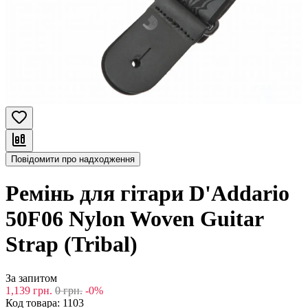
Повідомити про надходження
Ремінь для гітари D'Addario
50F06 Nylon Woven Guitar
Strap (Tribal)
За запитом
1,139
грн.
0
грн.
-0%
Код товара:
1103