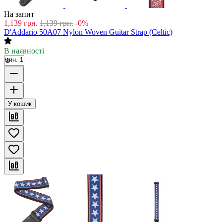
На запит
1,139
грн.
1,139
грн.
-0%
D'Addario 50A07 Nylon Woven Guitar Strap (Celtic)
В наявності
мин. 1
У кошик