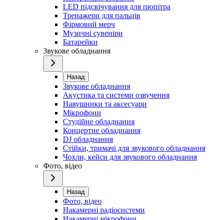
LED підсвічування для пюпітра
Тренажери для пальців
Фірмовий мерч
Музичні сувеніри
Батарейки
Звукове обладнання
Назад
Звукове обладнання
Акустика та системи озвучення
Навушники та аксесуари
Мікрофони
Студійне обладнання
Концертне обладнання
DJ обладнання
Стійки, тримачі для звукового обладнання
Чохли, кейси для звукового обладнання
Фото, відео
Назад
Фото, відео
Накамерні радіосистеми
Накамерні мікрофони