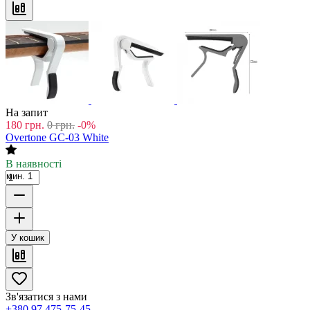
На запит
180
грн.
0
грн.
-0%
Overtone GC-03 White
В наявності
мин. 1
У кошик
Зв'язатися з нами
+380 97 475-75-45