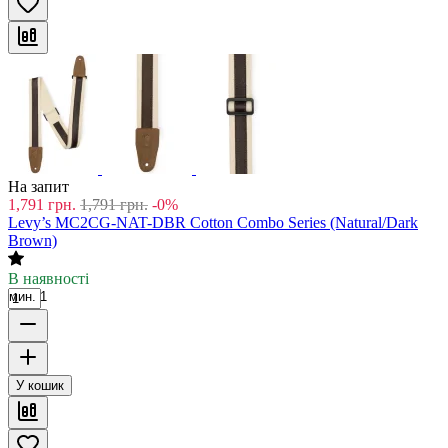
На запит
1,791
грн.
1,791
грн.
-0%
Levy’s MC2CG-NAT-DBR Cotton Combo Series (Natural/Dark
Brown)
В наявності
мин. 1
У кошик