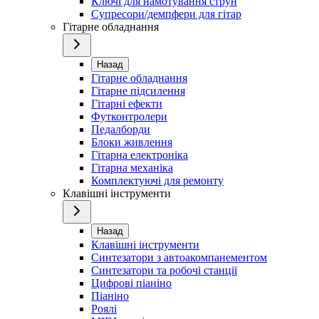
Ключі для намотування струн
Супресори/демпфери для гітар
Гітарне обладнання
Назад
Гітарне обладнання
Гітарне підсилення
Гітарні ефекти
Футконтролери
Педалборди
Блоки живлення
Гітарна електроніка
Гітарна механіка
Комплектуючі для ремонту
Клавішні інструменти
Назад
Клавішні інструменти
Синтезатори з автоакомпанементом
Синтезатори та робочі станції
Цифрові піаніно
Піаніно
Роялі