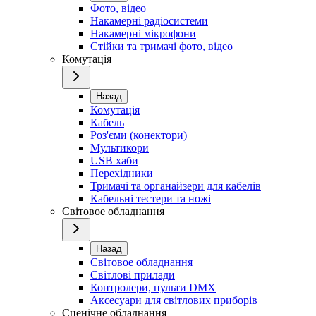
Фото, відео
Накамерні радіосистеми
Накамерні мікрофони
Стійки та тримачі фото, відео
Комутація
Назад
Комутація
Кабель
Роз'єми (конектори)
Мультикори
USB хаби
Перехідники
Тримачі та органайзери для кабелів
Кабельні тестери та ножі
Світовое обладнання
Назад
Світовое обладнання
Світлові прилади
Контролери, пульти DMX
Аксесуари для світлових приборів
Сценічне обладнання