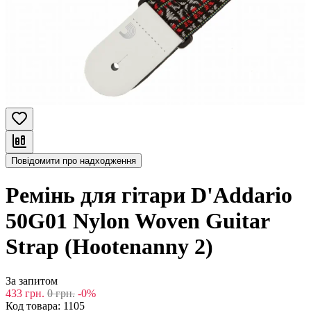
Повідомити про надходження
Ремінь для гітари D'Addario
50G01 Nylon Woven Guitar
Strap (Hootenanny 2)
За запитом
433
грн.
0
грн.
-0%
Код товара:
1105