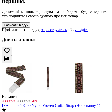
першим.
Допоможіть іншим користувачам з вибором – будьте першим,
хто поділиться своєю думкою про цей товар.
Написати відгук
Щоб залишити відгук,
зареєструйтесь
або
увійдіть
Дивіться також
На запит
433
грн.
433
грн.
-0%
D'Addario 50G00 Nylon Woven Guitar Strap (Hootenanny 1)