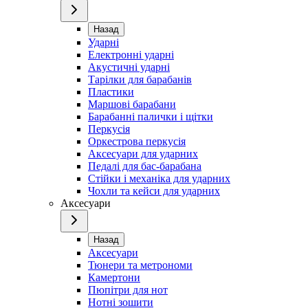
Назад
Ударні
Електронні ударні
Акустичні ударні
Тарілки для барабанів
Пластики
Маршові барабани
Барабанні палички і щітки
Перкусія
Оркестрова перкусія
Аксесуари для ударних
Педалі для бас-барабана
Стійки і механіка для ударних
Чохли та кейси для ударних
Аксесуари
Назад
Аксесуари
Тюнери та метрономи
Камертони
Пюпітри для нот
Нотні зошити