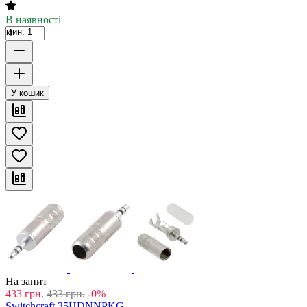
В наявності
мин. 1
У кошик
На запит
433
грн.
433
грн.
-0%
Switchcraft 35HDNNPKG