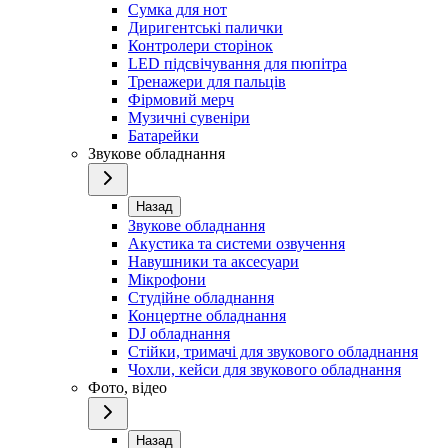
Сумка для нот
Диригентські палички
Контролери сторінок
LED підсвічування для пюпітра
Тренажери для пальців
Фірмовий мерч
Музичні сувеніри
Батарейки
Звукове обладнання
Назад
Звукове обладнання
Акустика та системи озвучення
Навушники та аксесуари
Мікрофони
Студійне обладнання
Концертне обладнання
DJ обладнання
Стійки, тримачі для звукового обладнання
Чохли, кейси для звукового обладнання
Фото, відео
Назад