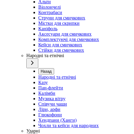
Альти
Віолончелі
Контрабаси
Струни для смичкових
Містки для скрипки
Каніфоль
Аксесуари для смичкових
Комплектуючі для смичкових
Кейси для смичкових
Стійки для смичкових
Народні та етнічні
Назад
Народні та етнічні
Казу
Пан-флейти
Калімби
Музика вітру
Співучи чаши
Ліри, арфи
Глюкофони
Хендпани (Ханги)
Чохли та кейси для народних
Ударні