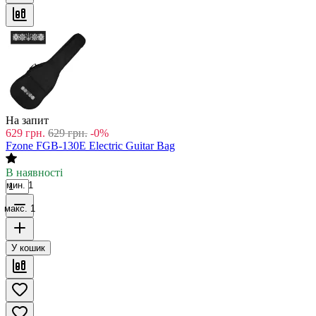
На запит
629
грн.
629
грн.
-0%
Fzone FGB-130E Electric Guitar Bag
В наявності
мин. 1
макс. 1
У кошик