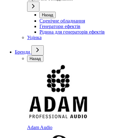
Назад
Сценічне обладнання
Генератори ефектів
Рідина для генераторів ефектів
Уцінка
Бренди
Назад
Adam Audio