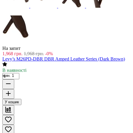
На запит
1,968
грн.
1,968
грн.
-0%
Levy’s M26PD-DBR DBR Amped Leather Series (Dark Brown)
В наявності
мин. 1
У кошик