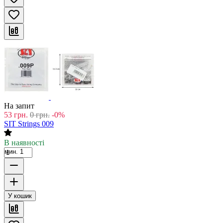
На запит
53
грн.
0
грн.
-0%
SIT Strings 009
В наявності
мин. 1
У кошик