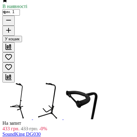
В наявності
мин. 1
У кошик
На запит
433
грн.
433
грн.
-0%
SoundKing DG030