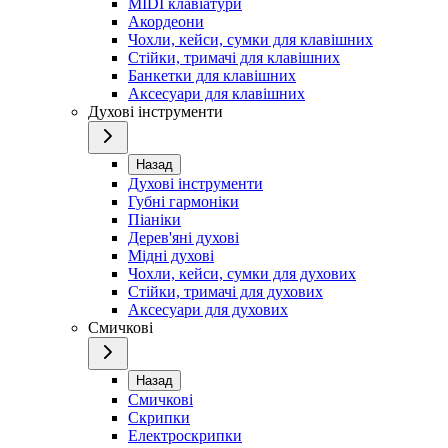
MIDI клавіатури
Акордеони
Чохли, кейси, сумки для клавішних
Стійки, тримачі для клавішних
Банкетки для клавішних
Аксесуари для клавішних
Духові інструменти
Назад
Духові інструменти
Губні гармоніки
Піаніки
Дерев'яні духові
Мідні духові
Чохли, кейси, сумки для духових
Стійки, тримачі для духових
Аксесуари для духових
Смичкові
Назад
Смичкові
Скрипки
Електроскрипки