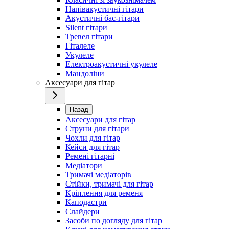
Напівакустичні гітари
Акустичні бас-гітари
Silent гітари
Тревел гітари
Гіталеле
Укулеле
Електроакустичні укулеле
Мандоліни
Аксесуари для гітар
Назад
Аксесуари для гітар
Струни для гітари
Чохли для гітар
Кейси для гітар
Ремені гітарні
Медіатори
Тримачі медіаторів
Стійки, тримачі для гітар
Кріплення для ременя
Каподастри
Слайдери
Засоби по догляду для гітар