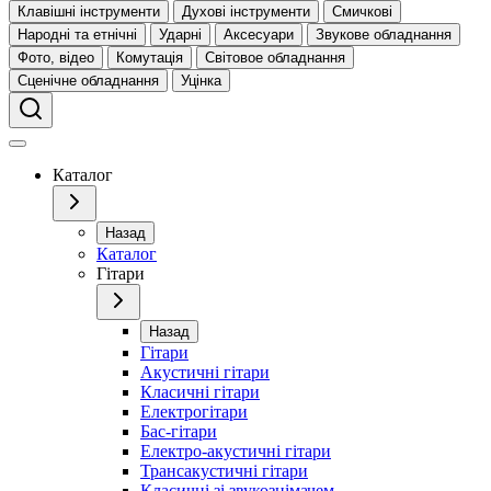
Клавішні інструменти
Духові інструменти
Смичкові
Народні та етнічні
Ударні
Аксесуари
Звукове обладнання
Фото, відео
Комутація
Світовое обладнання
Сценічне обладнання
Уцінка
Каталог
Назад
Каталог
Гітари
Назад
Гітари
Акустичні гітари
Класичні гітари
Електрогітари
Бас-гітари
Електро-акустичні гітари
Трансакустичні гітари
Класичні зі звукознімачем