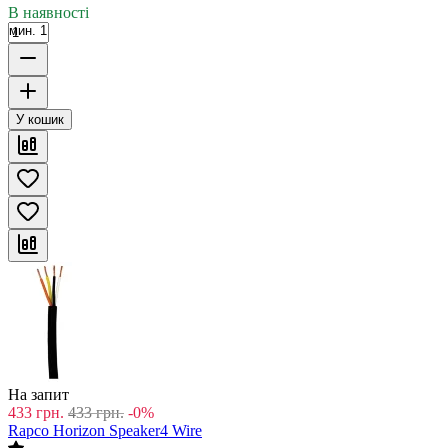
В наявності
мин. 1
У кошик
На запит
433
грн.
433
грн.
-0%
Rapco Horizon Speaker4 Wire