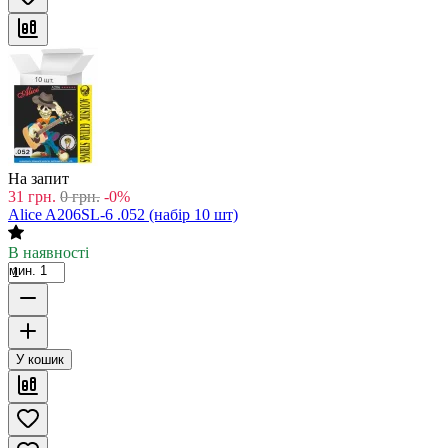
На запит
31
грн.
0
грн.
-0%
Alice A206SL-6 .052 (набір 10 шт)
В наявності
мин. 1
У кошик