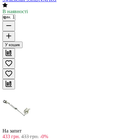
В наявності
мин. 1
У кошик
На запит
433
грн.
433
грн.
-0%