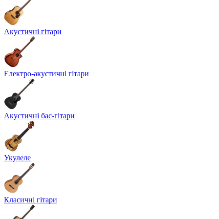
Акустичні гітари
Електро-акустичні гітари
Акустичні бас-гітари
Укулеле
Класичні гітари