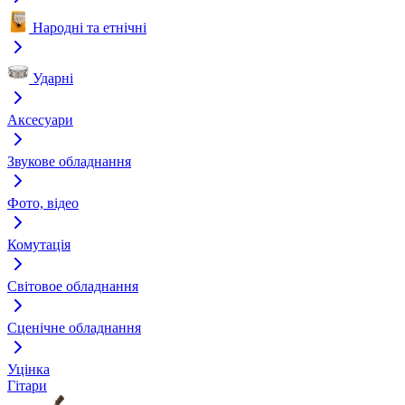
Народні та етнічні
Ударні
Аксесуари
Звукове обладнання
Фото, відео
Комутація
Світовое обладнання
Сценічне обладнання
Уцінка
Гітари