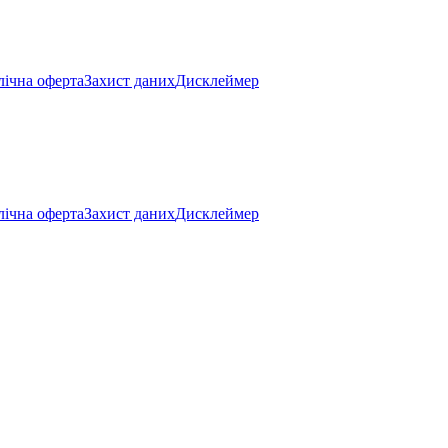
ічна оферта
Захист даних
Дисклеймер
ічна оферта
Захист даних
Дисклеймер