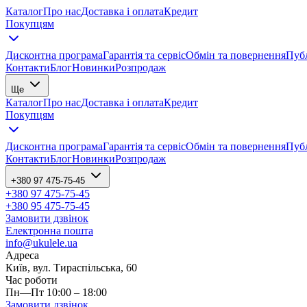
Каталог
Про нас
Доставка і оплата
Кредит
Покупцям
Дисконтна програма
Гарантія та сервіс
Обмін та повернення
Публ
Контакти
Блог
Новинки
Розпродаж
Ще
Каталог
Про нас
Доставка і оплата
Кредит
Покупцям
Дисконтна програма
Гарантія та сервіс
Обмін та повернення
Публ
Контакти
Блог
Новинки
Розпродаж
+380 97 475-75-45
+380 97 475-75-45
+380 95 475-75-45
Замовити дзвінок
Електронна пошта
info@ukulele.ua
Адреса
Київ, вул. Тираспільська, 60
Час роботи
Пн—Пт 10:00 – 18:00
Замовити дзвінок