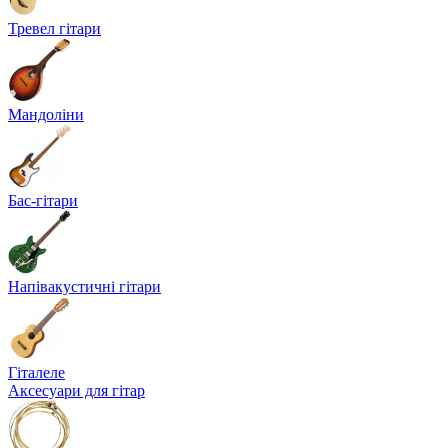
Тревел гітари
Мандоліни
Бас-гітари
Напівакустичні гітари
Гіталеле
Аксесуари для гітар