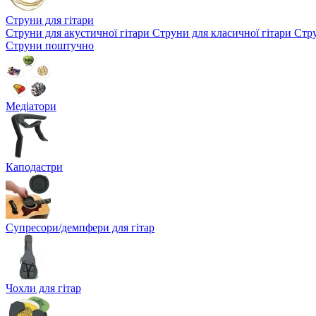
Струни для гітари
Струни для акустичної гітари
Струни для класичної гітари
Стру
Струни поштучно
Медіатори
Каподастри
Супресори/демпфери для гітар
Чохли для гітар