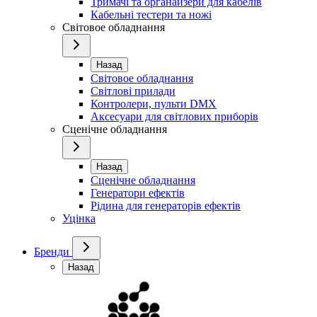
Тримачі та органайзери для кабелів
Кабельні тестери та ножі
Світовое обладнання
Назад
Світовое обладнання
Світлові прилади
Контролери, пульти DMX
Аксесуари для світлових приборів
Сценічне обладнання
Назад
Сценічне обладнання
Генератори ефектів
Рідина для генераторів ефектів
Уцінка
Бренди
Назад