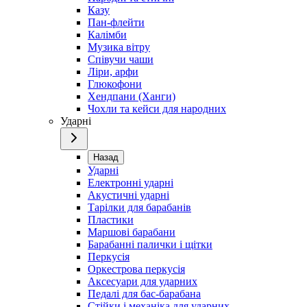
Казу
Пан-флейти
Калімби
Музика вітру
Співучи чаши
Ліри, арфи
Глюкофони
Хендпани (Ханги)
Чохли та кейси для народних
Ударні
Назад
Ударні
Електронні ударні
Акустичні ударні
Тарілки для барабанів
Пластики
Маршові барабани
Барабанні палички і щітки
Перкусія
Оркестрова перкусія
Аксесуари для ударних
Педалі для бас-барабана
Стійки і механіка для ударних