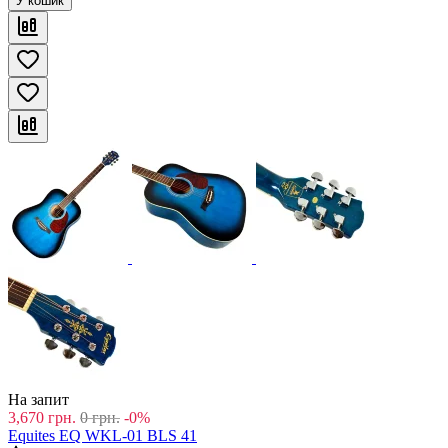
У кошик
На запит
3,670
грн.
0
грн.
-0%
Equites EQ WKL-01 BLS 41