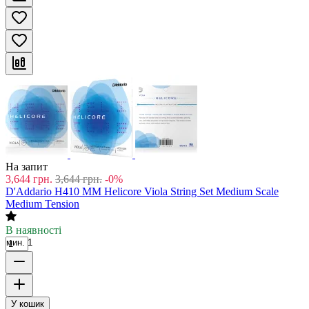
На запит
3,644
грн.
3,644
грн.
-0%
D'Addario H410 MM Helicore Viola String Set Medium Scale
Medium Tension
В наявності
мин. 1
У кошик