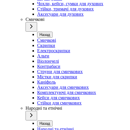
Чохли, кейси, сумки для духових
Стійки, тримачі для духових
Аксесуари для духових
Смичкові
Назад
Смичкові
Скрипки
Електроскрипки
Альти
Віолончелі
Контрабаси
Струни для смичкових
Містки для скрипки
Каніфоль
Аксесуари для смичкових
Комплектуючі для смичкових
Кейси для смичкових
Стійки для смичкових
Народні та етнічні
Назад
Народні та етнічні