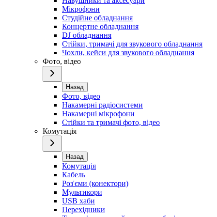
Навушники та аксесуари
Мікрофони
Студійне обладнання
Концертне обладнання
DJ обладнання
Стійки, тримачі для звукового обладнання
Чохли, кейси для звукового обладнання
Фото, відео
Назад
Фото, відео
Накамерні радіосистеми
Накамерні мікрофони
Стійки та тримачі фото, відео
Комутація
Назад
Комутація
Кабель
Роз'єми (конектори)
Мультикори
USB хаби
Перехідники