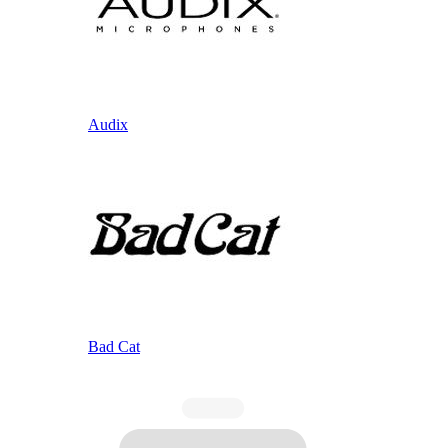
Audix
Bad Cat