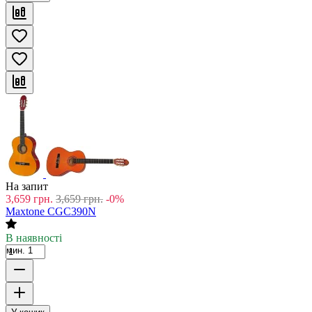
На запит
3,659
грн.
3,659
грн.
-0%
Maxtone CGC390N
В наявності
мин. 1