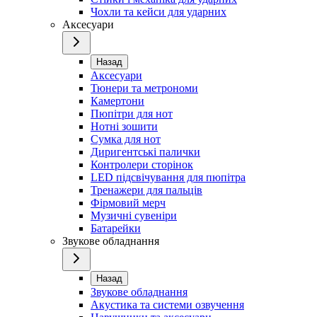
Чохли та кейси для ударних
Аксесуари
Назад
Аксесуари
Тюнери та метрономи
Камертони
Пюпітри для нот
Нотні зошити
Сумка для нот
Диригентські палички
Контролери сторінок
LED підсвічування для пюпітра
Тренажери для пальців
Фірмовий мерч
Музичні сувеніри
Батарейки
Звукове обладнання
Назад
Звукове обладнання
Акустика та системи озвучення