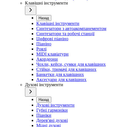
Клавішні інструменти
Назад
Клавішні інструменти
Синтезатори з автоакомпанементом
Синтезатори та робочі станції
Цифрові піаніно
Піаніно
Роялі
MIDI клавіатури
Акордеони
Чохли, кейси, сумки для клавішних
Стійки, тримачі для клавішних
Банкетки для клавішних
Аксесуари для клавішних
Духові інструменти
Назад
Духові інструменти
Губні гармоніки
Піаніки
Дерев'яні духові
Мідні духові