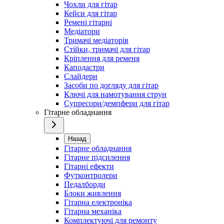
Чохли для гітар
Кейси для гітар
Ремені гітарні
Медіатори
Тримачі медіаторів
Стійки, тримачі для гітар
Кріплення для ременя
Каподастри
Слайдери
Засоби по догляду для гітар
Ключі для намотування струн
Супресори/демпфери для гітар
Гітарне обладнання
Назад
Гітарне обладнання
Гітарне підсилення
Гітарні ефекти
Футконтролери
Педалборди
Блоки живлення
Гітарна електроніка
Гітарна механіка
Комплектуючі для ремонту