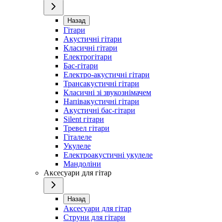
Назад
Гітари
Акустичні гітари
Класичні гітари
Електрогітари
Бас-гітари
Електро-акустичні гітари
Трансакустичні гітари
Класичні зі звукознімачем
Напівакустичні гітари
Акустичні бас-гітари
Silent гітари
Тревел гітари
Гіталеле
Укулеле
Електроакустичні укулеле
Мандоліни
Аксесуари для гітар
Назад
Аксесуари для гітар
Струни для гітари