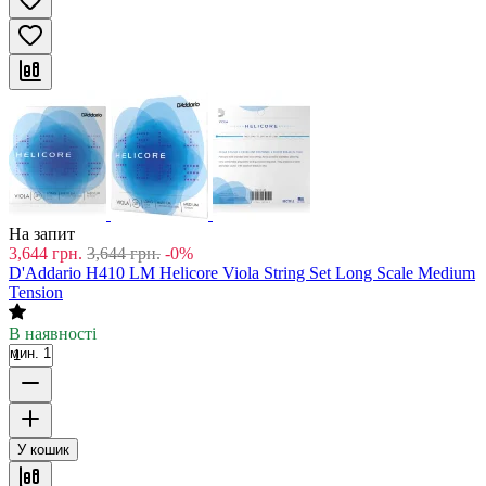
На запит
3,644
грн.
3,644
грн.
-0%
D'Addario H410 LM Helicore Viola String Set Long Scale Medium
Tension
В наявності
мин. 1
У кошик