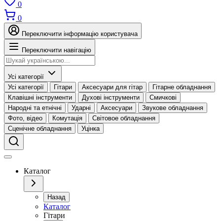
0
0
Переключити інформацію користувача
Переключити навігацію
Усі категорії
Усі категорії
Гітари
Аксесуари для гітар
Гітарне обладнання
Клавішні інструменти
Духові інструменти
Смичкові
Народні та етнічні
Ударні
Аксесуари
Звукове обладнання
Фото, відео
Комутація
Світовое обладнання
Сценічне обладнання
Уцінка
Каталог
Назад
Каталог
Гітари