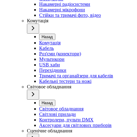
Накамерні радіосистеми
Накамерні мікрофони
Стійки та тримачі фото, відео
Комутація
Назад
Комутація
Кабель
Роз'єми (конектори)
Мультикори
USB хаби
Перехідники
Тримачі та органайзери для кабелів
Кабельні тестери та ножі
Світовое обладнання
Назад
Світовое обладнання
Світлові прилади
Контролери, пульти DMX
Аксесуари для світлових приборів
Сценічне обладнання