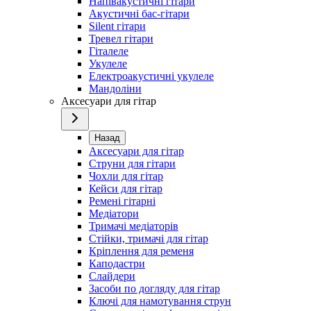
Напівакустичні гітари
Акустичні бас-гітари
Silent гітари
Тревел гітари
Гіталеле
Укулеле
Електроакустичні укулеле
Мандоліни
Аксесуари для гітар
Назад
Аксесуари для гітар
Струни для гітари
Чохли для гітар
Кейси для гітар
Ремені гітарні
Медіатори
Тримачі медіаторів
Стійки, тримачі для гітар
Кріплення для ременя
Каподастри
Слайдери
Засоби по догляду для гітар
Ключі для намотування струн