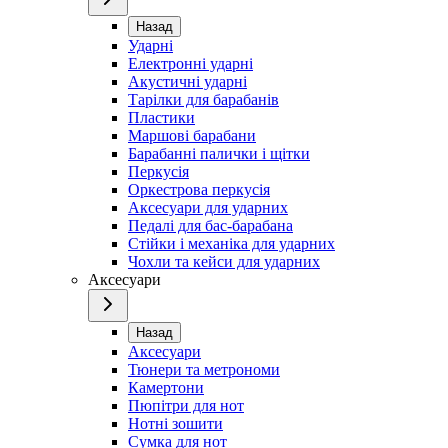
Назад
Ударні
Електронні ударні
Акустичні ударні
Тарілки для барабанів
Пластики
Маршові барабани
Барабанні палички і щітки
Перкусія
Оркестрова перкусія
Аксесуари для ударних
Педалі для бас-барабана
Стійки і механіка для ударних
Чохли та кейси для ударних
Аксесуари
Назад
Аксесуари
Тюнери та метрономи
Камертони
Пюпітри для нот
Нотні зошити
Сумка для нот