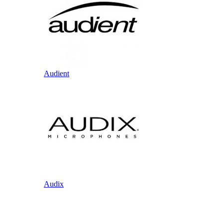
Audient
Audix