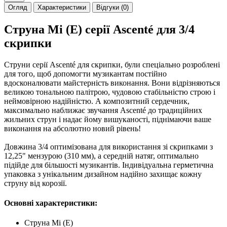
Огляд
Характеристики
Відгуки (0)
Струна Мі (E) серії Ascenté для 3/4
скрипки
Струни серії Ascenté для скрипки, були спеціально розроблені
для того, щоб допомогти музикантам постійно
вдосконалювати майстерність виконання. Вони відрізняються
великою тональною палітрою, чудовою стабільністю строю і
неймовірною надійністю. А композитний сердечник,
максимально наближає звучання Ascenté до традиційних
жильних струн і надає йому вишуканості, піднімаючи ваше
виконання на абсолютно новий рівень!
Довжина 3/4 оптимізована для використання зі скрипками з
12,25" мензурою (310 мм), а середній натяг, оптимально
підійде для більшості музикантів. Індивідуальна герметична
упаковка з унікальним дизайном надійно захищає кожну
струну від корозії.
Основні характеристики:
Струна Мі (Е)