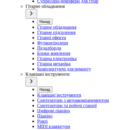
Супресори/демпфери для гітар
Гітарне обладнання
Назад
Гітарне обладнання
Гітарне підсилення
Гітарні ефекти
Футконтролери
Педалборди
Блоки живлення
Гітарна електроніка
Гітарна механіка
Комплектуючі для ремонту
Клавішні інструменти
Назад
Клавішні інструменти
Синтезатори з автоакомпанементом
Синтезатори та робочі станції
Цифрові піаніно
Піаніно
Роялі
MIDI клавіатури