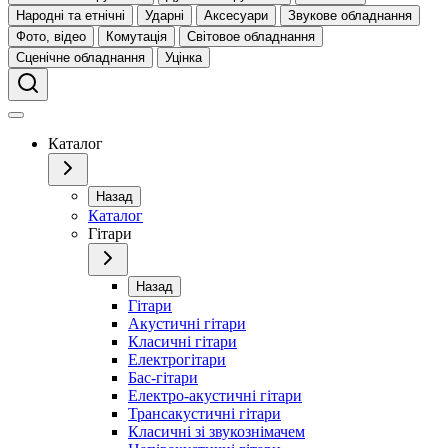
Народні та етнічні
Ударні
Аксесуари
Звукове обладнання
Фото, відео
Комутація
Світовое обладнання
Сценічне обладнання
Уцінка
Каталог
Назад
Каталог
Гітари
Назад
Гітари
Акустичні гітари
Класичні гітари
Електрогітари
Бас-гітари
Електро-акустичні гітари
Трансакустичні гітари
Класичні зі звукознімачем