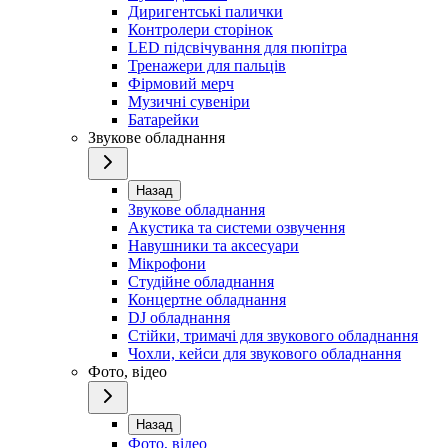
Диригентські палички
Контролери сторінок
LED підсвічування для пюпітра
Тренажери для пальців
Фірмовий мерч
Музичні сувеніри
Батарейки
Звукове обладнання
Назад
Звукове обладнання
Акустика та системи озвучення
Навушники та аксесуари
Мікрофони
Студійне обладнання
Концертне обладнання
DJ обладнання
Стійки, тримачі для звукового обладнання
Чохли, кейси для звукового обладнання
Фото, відео
Назад
Фото, відео