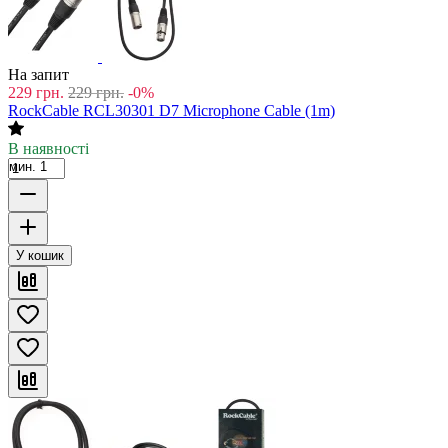
На запит
229
грн.
229
грн.
-0%
RockCable RCL30301 D7 Microphone Cable (1m)
В наявності
мин. 1
У кошик