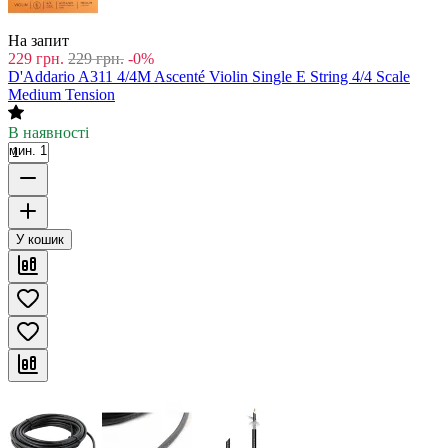
На запит
229
грн.
229
грн.
-0%
D'Addario A311 4/4M Ascenté Violin Single E String 4/4 Scale
Medium Tension
В наявності
мин. 1
У кошик