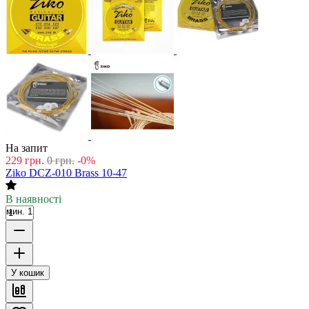
На запит
229
грн.
0
грн.
-0%
Ziko DCZ-010 Brass 10-47
В наявності
мин. 1
У кошик