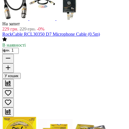
На запит
229
грн.
229
грн.
-0%
RockCable RCL30350 D7 Microphone Cable (0.5m)
В наявності
мин. 1
У кошик