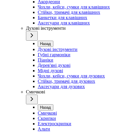
Акордеони
Чохли, кейси, сумки для клавішних
Стійки, тримачі для клавішних
Банкетки для клавішних
Аксесуари для клавішних
Духові інструменти
Назад
Духові інструменти
Губні гармоніки
Піаніки
Дерев'яні духові
Мідні духові
Чохли, кейси, сумки для духових
Стійки, тримачі для духових
Аксесуари для духових
Смичкові
Назад
Смичкові
Скрипки
Електроскрипки
Альти