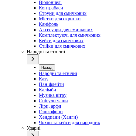
Віолончелі
Контрабаси
Струни для смичкових
Містки для скрипки
Каніфоль
Аксесуари для смичкових
Комплектуючі для смичкових
Кейси для смичкових
Стійки для смичкових
Народні та етнічні
Назад
Народні та етнічні
Казу
Пан-флейти
Калімби
Музика вітру
Співучи чаши
Ліри, арфи
Глюкофони
Хендпани (Ханги)
Чохли та кейси для народних
Ударні