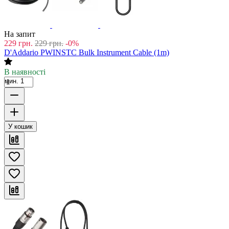
На запит
229
грн.
229
грн.
-0%
D'Addario PWINSTC Bulk Instrument Cable (1m)
В наявності
мин. 1
У кошик