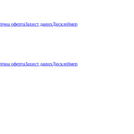
ічна оферта
Захист даних
Дисклеймер
ічна оферта
Захист даних
Дисклеймер