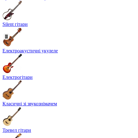
Silent гітари
Електроакустичні укулеле
Електрогітари
Класичні зі звукознімачем
Тревел гітари