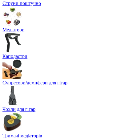
Струни поштучно
Медіатори
Каподастри
Супресори/демпфери для гітар
Чохли для гітар
Тримачі медіаторів