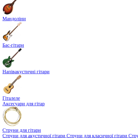
Мандоліни
Бас-гітари
Напівакустичні гітари
Гіталеле
Аксесуари для гітар
Струни для гітари
Струни для акустичної гітари
Струни для класичної гітари
Стру