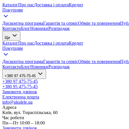
Каталог
Про нас
Доставка і оплата
Кредит
Покупцям
Дисконтна програма
Гарантія та сервіс
Обмін та повернення
Публ
Контакти
Блог
Новинки
Розпродаж
Ще
Каталог
Про нас
Доставка і оплата
Кредит
Покупцям
Дисконтна програма
Гарантія та сервіс
Обмін та повернення
Публ
Контакти
Блог
Новинки
Розпродаж
+380 97 475-75-45
+380 97 475-75-45
+380 95 475-75-45
Замовити дзвінок
Електронна пошта
info@ukulele.ua
Адреса
Київ, вул. Тираспільська, 60
Час роботи
Пн—Пт 10:00 – 18:00
Замовити дзвінок