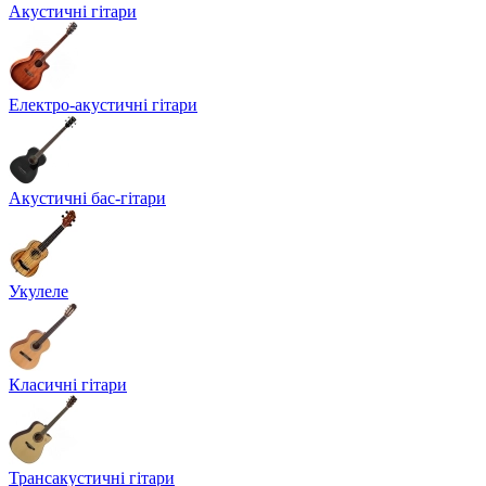
Акустичні гітари
Електро-акустичні гітари
Акустичні бас-гітари
Укулеле
Класичні гітари
Трансакустичні гітари