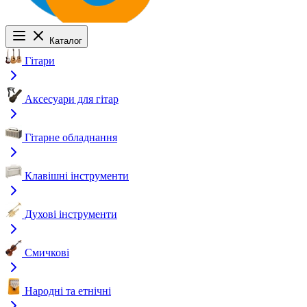
Каталог
Гітари
Аксесуари для гітар
Гітарне обладнання
Клавішні інструменти
Духові інструменти
Смичкові
Народні та етнічні