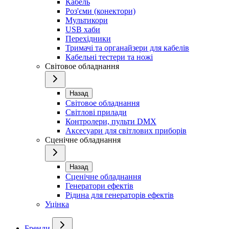
Кабель
Роз'єми (конектори)
Мультикори
USB хаби
Перехідники
Тримачі та органайзери для кабелів
Кабельні тестери та ножі
Світовое обладнання
Назад
Світовое обладнання
Світлові прилади
Контролери, пульти DMX
Аксесуари для світлових приборів
Сценічне обладнання
Назад
Сценічне обладнання
Генератори ефектів
Рідина для генераторів ефектів
Уцінка
Бренди