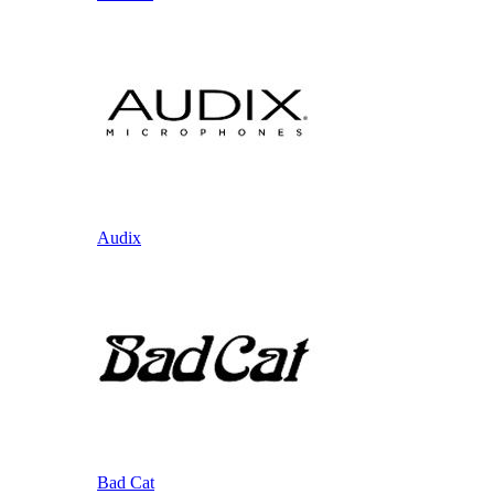
Audix
Bad Cat