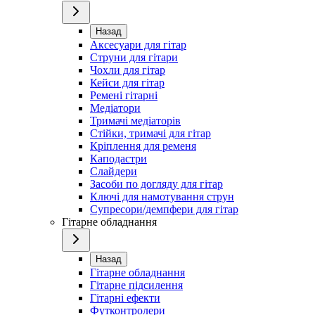
Назад
Аксесуари для гітар
Струни для гітари
Чохли для гітар
Кейси для гітар
Ремені гітарні
Медіатори
Тримачі медіаторів
Стійки, тримачі для гітар
Кріплення для ременя
Каподастри
Слайдери
Засоби по догляду для гітар
Ключі для намотування струн
Супресори/демпфери для гітар
Гітарне обладнання
Назад
Гітарне обладнання
Гітарне підсилення
Гітарні ефекти
Футконтролери