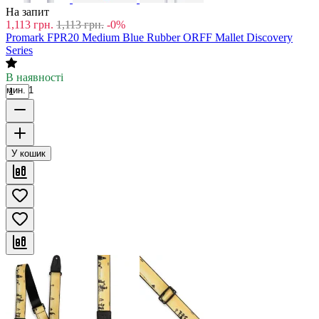
На запит
1,113
грн.
1,113
грн.
-0%
Promark FPR20 Medium Blue Rubber ORFF Mallet Discovery
Series
В наявності
мин. 1
У кошик