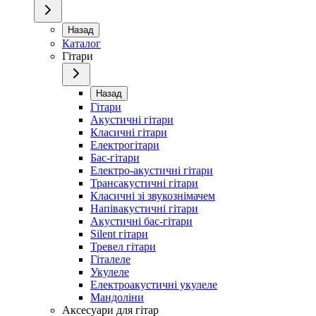
Назад
Каталог
Гітари
Назад
Гітари
Акустичні гітари
Класичні гітари
Електрогітари
Бас-гітари
Електро-акустичні гітари
Трансакустичні гітари
Класичні зі звукознімачем
Напівакустичні гітари
Акустичні бас-гітари
Silent гітари
Тревел гітари
Гіталеле
Укулеле
Електроакустичні укулеле
Мандоліни
Аксесуари для гітар