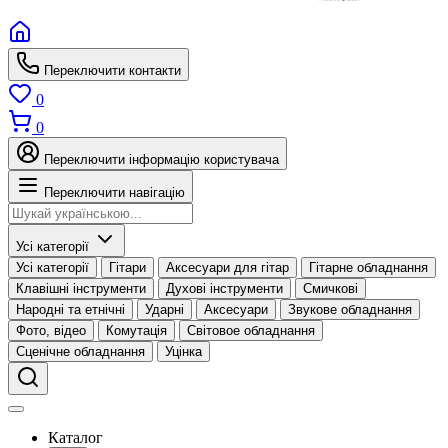
Переключити контакти
0
0
Переключити інформацію користувача
Переключити навігацію
Усі категорії
Усі категорії
Гітари
Аксесуари для гітар
Гітарне обладнання
Клавішні інструменти
Духові інструменти
Смичкові
Народні та етнічні
Ударні
Аксесуари
Звукове обладнання
Фото, відео
Комутація
Світовое обладнання
Сценічне обладнання
Уцінка
Каталог