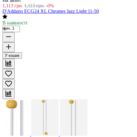
На запит
1,113
грн.
1,113
грн.
-0%
D'Addario ECG24 XL Chromes Jazz Light 11-50
В наявності
мин. 1
У кошик