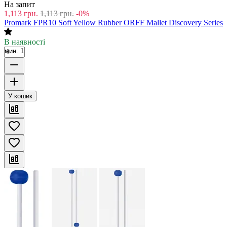
На запит
1,113
грн.
1,113
грн.
-0%
Promark FPR10 Soft Yellow Rubber ORFF Mallet Discovery Series
В наявності
мин. 1
У кошик