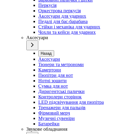
Перкусія
Оркестрова перкусія
Аксесуари для ударних
Педалі для бас-барабана
Стійки і механіка для ударних
Чохли та кейси для ударних
Аксесуари
Назад
Аксесуари
Тюнери та метрономи
Камертони
Пюпітри для нот
Нотні зошити
Сумка для нот
Диригентські палички
Контролери сторінок
LED підсвічування для пюпітра
Тренажери для пальців
Фірмовий мерч
Музичні сувеніри
Батарейки
Звукове обладнання