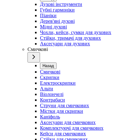
Духові інструменти
Губні гармоніки
Піаніки
Дерев'яні духові
Мідні духові
Чохли, кейси, сумки для духових
Стійки, тримачі для духових
Аксесуари для духових
Смичкові
Назад
Смичкові
Скрипки
Електроскрипки
Альти
Віолончелі
Контрабаси
Струни для смичкових
Містки для скрипки
Каніфоль
Аксесуари для смичкових
Комплектуючі для смичкових
Кейси для смичкових
Стійки для смичкових