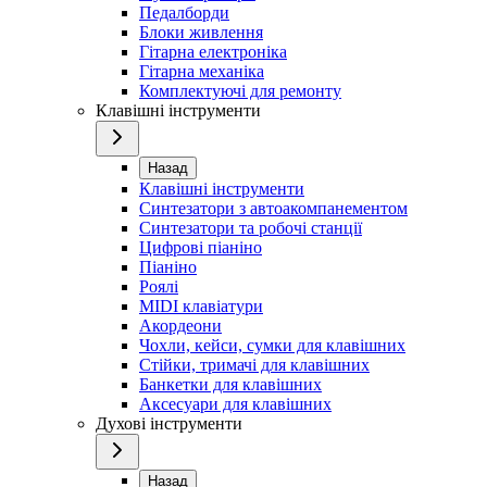
Педалборди
Блоки живлення
Гітарна електроніка
Гітарна механіка
Комплектуючі для ремонту
Клавішні інструменти
Назад
Клавішні інструменти
Синтезатори з автоакомпанементом
Синтезатори та робочі станції
Цифрові піаніно
Піаніно
Роялі
MIDI клавіатури
Акордеони
Чохли, кейси, сумки для клавішних
Стійки, тримачі для клавішних
Банкетки для клавішних
Аксесуари для клавішних
Духові інструменти
Назад