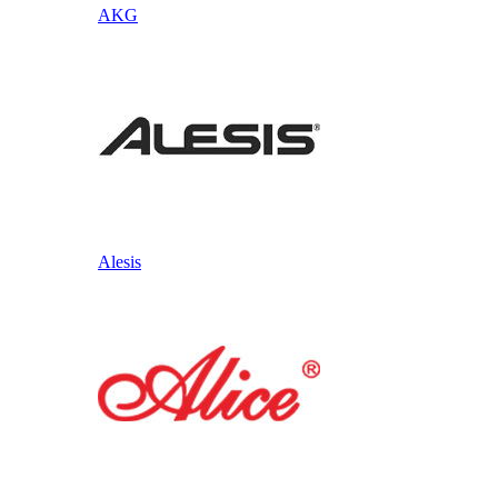
AKG
Alesis