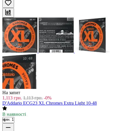
На запит
1,113
грн.
1,113
грн.
-0%
D'Addario ECG23 XL Chromes Extra Light 10-48
В наявності
мин. 1