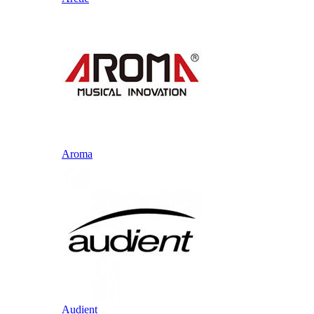
Aroma
Audient