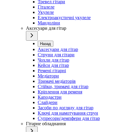
Тревел гітари
Гіталеле
Укулеле
Електроакустичні укулеле
Мандоліни
Аксесуари для гітар
Назад
Аксесуари для гітар
Струни для гітари
Чохли для гітар
Кейси для гітар
Ремені гітарні
Медіатори
Тримачі медіаторів
Стійки, тримачі для гітар
Кріплення для ременя
Каподастри
Слайдери
Засоби по догляду для гітар
Ключі для намотування струн
Супресори/демпфери для гітар
Гітарне обладнання