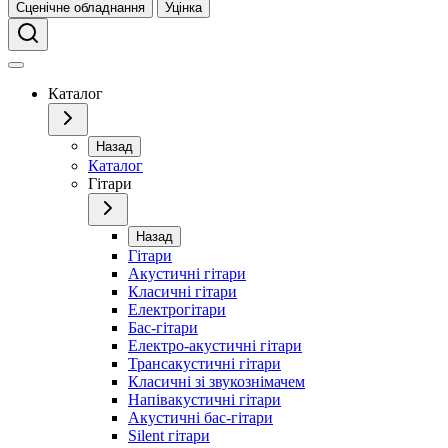
Сценічне обладнання
Уцінка
Каталог
Назад
Каталог
Гітари
Назад
Гітари
Акустичні гітари
Класичні гітари
Електрогітари
Бас-гітари
Електро-акустичні гітари
Трансакустичні гітари
Класичні зі звукознімачем
Напівакустичні гітари
Акустичні бас-гітари
Silent гітари