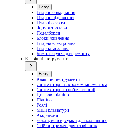
Назад
Гітарне обладнання
Гітарне підсилення
Гітарні ефекти
Футконтролери
Педалборди
Блоки живлення
Гітарна електроніка
Гітарна механіка
Комплектуючі для ремонту
Клавішні інструменти
Назад
Клавішні інструменти
Синтезатори з автоакомпанементом
Синтезатори та робочі станції
Цифрові піаніно
Піаніно
Роялі
MIDI клавіатури
Акордеони
Чохли, кейси, сумки для клавішних
Стійки, тримачі для клавішних