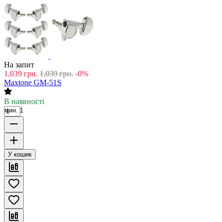
На запит
1,039
грн.
1,039
грн.
-0%
Maxtone GM-51S
В наявності
мин. 1
У кошик