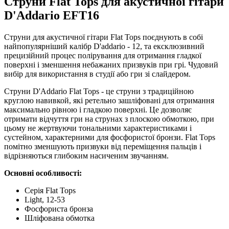
Струни Flat Tops для акустичної гітари
D'Addario EFT16
Струни для акустичної гітари Flat Tops поєднують в собі
найпопулярніший калібр D'addario - 12, та ексклюзивний
прецизійний процес полірування для отримання гладкої
поверхні і зменшення небажаних призвуків при грі. Чудовий
вибір для використання в студії або гри зі слайдером.
Струни D'Addario Flat Tops - це струни з традиційною
круглою навивкой, які ретельно зашліфовані для отримання
максимально рівною і гладкою поверхні. Це дозволяє
отримати відчуття гри на струнах з плоскою обмоткою, при
цьому не жертвуючи тональними характеристиками і
сустейном, характерними для фосфористої бронзи. Flat Tops
помітно зменшують призвуки від переміщення пальців і
відрізняються глибоким насиченим звучанням.
Основні особливості:
Серія Flat Tops
Light, 12-53
Фосфориста бронза
Шліфована обмотка