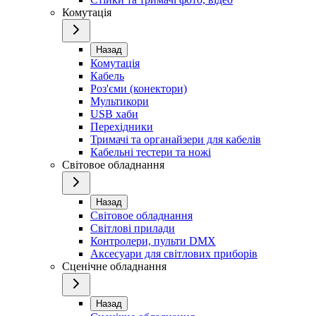
Комутація
Назад
Комутація
Кабель
Роз'єми (конектори)
Мультикори
USB хаби
Перехідники
Тримачі та органайзери для кабелів
Кабельні тестери та ножі
Світовое обладнання
Назад
Світовое обладнання
Світлові прилади
Контролери, пульти DMX
Аксесуари для світлових приборів
Сценічне обладнання
Назад