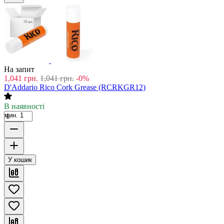
На запит
1,041
грн.
1,041
грн.
-0%
D'Addario Rico Cork Grease (RCRKGR12)
В наявності
мин. 1
У кошик