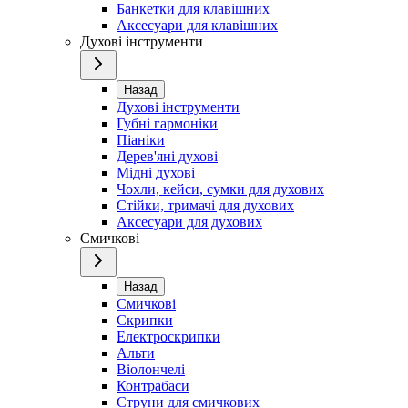
Банкетки для клавішних
Аксесуари для клавішних
Духові інструменти
Назад
Духові інструменти
Губні гармоніки
Піаніки
Дерев'яні духові
Мідні духові
Чохли, кейси, сумки для духових
Стійки, тримачі для духових
Аксесуари для духових
Смичкові
Назад
Смичкові
Скрипки
Електроскрипки
Альти
Віолончелі
Контрабаси
Струни для смичкових