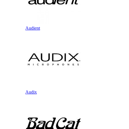
Audient
Audix