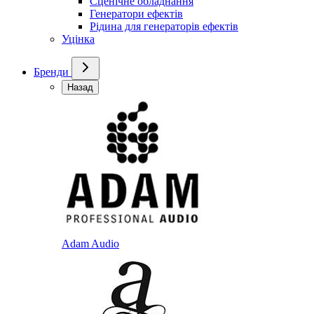
Сценічне обладнання
Генератори ефектів
Рідина для генераторів ефектів
Уцінка
Бренди
Назад
Adam Audio