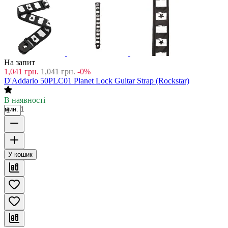
На запит
1,041
грн.
1,041
грн.
-0%
D'Addario 50PLC01 Planet Lock Guitar Strap (Rockstar)
В наявності
мин. 1
У кошик