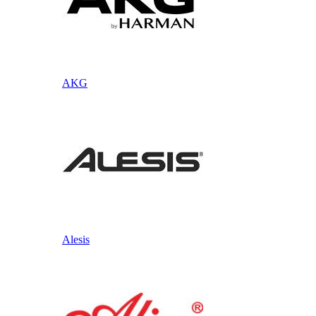
AKG
Alesis