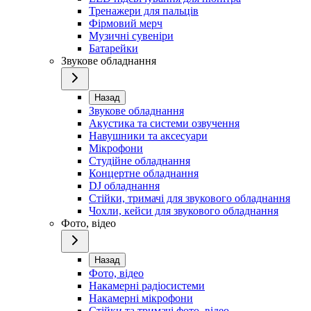
Тренажери для пальців
Фірмовий мерч
Музичні сувеніри
Батарейки
Звукове обладнання
Назад
Звукове обладнання
Акустика та системи озвучення
Навушники та аксесуари
Мікрофони
Студійне обладнання
Концертне обладнання
DJ обладнання
Стійки, тримачі для звукового обладнання
Чохли, кейси для звукового обладнання
Фото, відео
Назад
Фото, відео
Накамерні радіосистеми
Накамерні мікрофони
Стійки та тримачі фото, відео