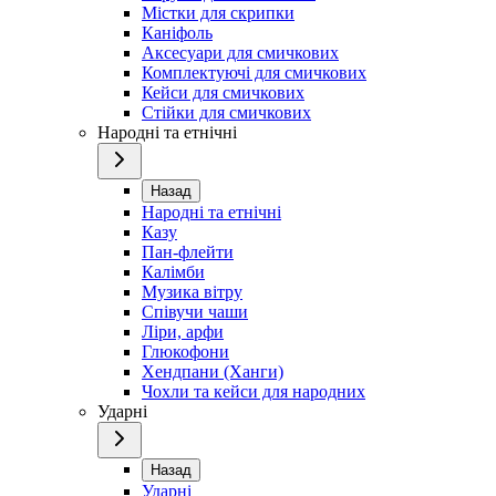
Містки для скрипки
Каніфоль
Аксесуари для смичкових
Комплектуючі для смичкових
Кейси для смичкових
Стійки для смичкових
Народні та етнічні
Назад
Народні та етнічні
Казу
Пан-флейти
Калімби
Музика вітру
Співучи чаши
Ліри, арфи
Глюкофони
Хендпани (Ханги)
Чохли та кейси для народних
Ударні
Назад
Ударні