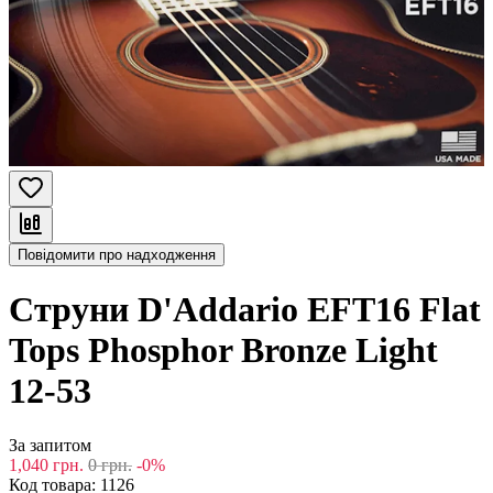
Повідомити про надходження
Струни D'Addario EFT16 Flat
Tops Phosphor Bronze Light
12-53
За запитом
1,040
грн.
0
грн.
-0%
Код товара:
1126