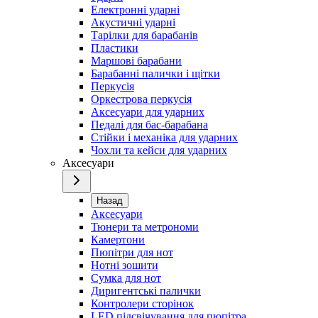
Електронні ударні
Акустичні ударні
Тарілки для барабанів
Пластики
Маршові барабани
Барабанні палички і щітки
Перкусія
Оркестрова перкусія
Аксесуари для ударних
Педалі для бас-барабана
Стійки і механіка для ударних
Чохли та кейси для ударних
Аксесуари
Назад
Аксесуари
Тюнери та метрономи
Камертони
Пюпітри для нот
Нотні зошити
Сумка для нот
Диригентські палички
Контролери сторінок
LED підсвічування для пюпітра