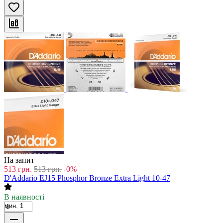
На запит
513
грн.
513
грн.
-0%
D'Addario EJ15 Phosphor Bronze Extra Light 10-47
В наявності
мин. 1