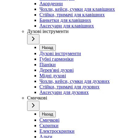
Акордеони
Чохли, кейси, сумки для клавішних
Стійки, тримачі для клавішних
Банкетки для клавішних
Аксесуари для клавішних
Духові інструменти
Назад
Духові інструменти
Губні гармоніки
Піаніки
Дерев'яні духові
Мідні духові
Чохли, кейси, сумки для духових
Стійки, тримачі для духових
Аксесуари для духових
Смичкові
Назад
Смичкові
Скрипки
Електроскрипки
Альти