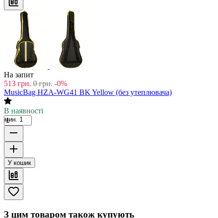
На запит
513
грн.
0
грн.
-0%
MusicBag HZA-WG41 BK Yellow (без утеплювача)
В наявності
мин. 1
У кошик
З цим товаром також купують