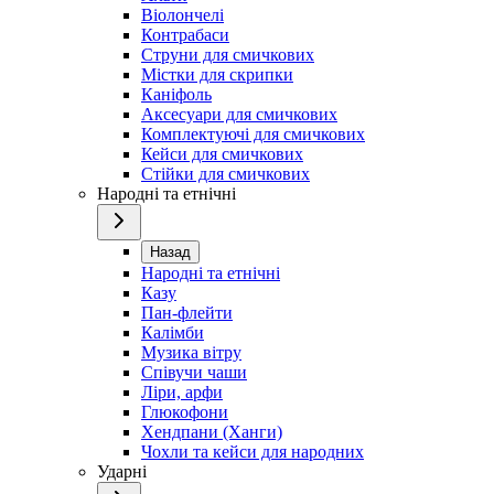
Віолончелі
Контрабаси
Струни для смичкових
Містки для скрипки
Каніфоль
Аксесуари для смичкових
Комплектуючі для смичкових
Кейси для смичкових
Стійки для смичкових
Народні та етнічні
Назад
Народні та етнічні
Казу
Пан-флейти
Калімби
Музика вітру
Співучи чаши
Ліри, арфи
Глюкофони
Хендпани (Ханги)
Чохли та кейси для народних
Ударні