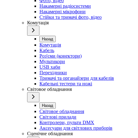
Фото, відео
Накамерні радіосистеми
Накамерні мікрофони
Стійки та тримачі фото, відео
Комутація
Назад
Комутація
Кабель
Роз'єми (конектори)
Мультикори
USB хаби
Перехідники
Тримачі та органайзери для кабелів
Кабельні тестери та ножі
Світовое обладнання
Назад
Світовое обладнання
Світлові прилади
Контролери, пульти DMX
Аксесуари для світлових приборів
Сценічне обладнання