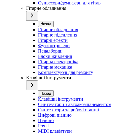
Супресори/демпфери для гітар
Гітарне обладнання
Назад
Гітарне обладнання
Гітарне підсилення
Гітарні ефекти
Футконтролери
Педалборди
Блоки живлення
Гітарна електроніка
Гітарна механіка
Комплектуючі для ремонту
Клавішні інструменти
Назад
Клавішні інструменти
Синтезатори з автоакомпанементом
Синтезатори та робочі станції
Цифрові піаніно
Піаніно
Роялі
MIDI клавіатури