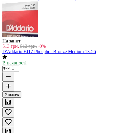
На запит
513
грн.
513
грн.
-0%
D'Addario EJ17 Phosphor Bronze Medium 13-56
В наявності
мин. 1
У кошик