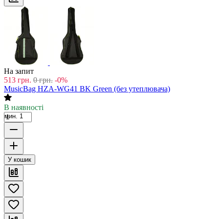
На запит
513
грн.
0
грн.
-0%
MusicBag HZA-WG41 BK Green (без утеплювача)
В наявності
мин. 1
У кошик