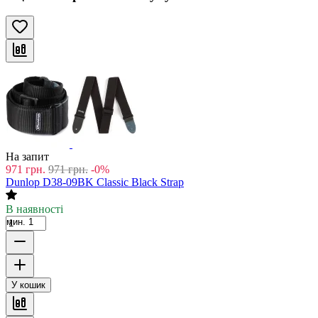
На запит
971
грн.
971
грн.
-0%
Dunlop D38-09BK Classic Black Strap
В наявності
мин. 1
У кошик