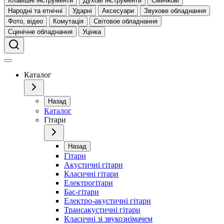
Клавішні інструменти
Духові інструменти
Смичкові
Народні та етнічні
Ударні
Аксесуари
Звукове обладнання
Фото, відео
Комутація
Світовое обладнання
Сценічне обладнання
Уцінка
Каталог
Назад
Каталог
Гітари
Назад
Гітари
Акустичні гітари
Класичні гітари
Електрогітари
Бас-гітари
Електро-акустичні гітари
Трансакустичні гітари
Класичні зі звукознімачем