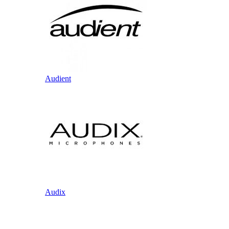
Audient
Audix