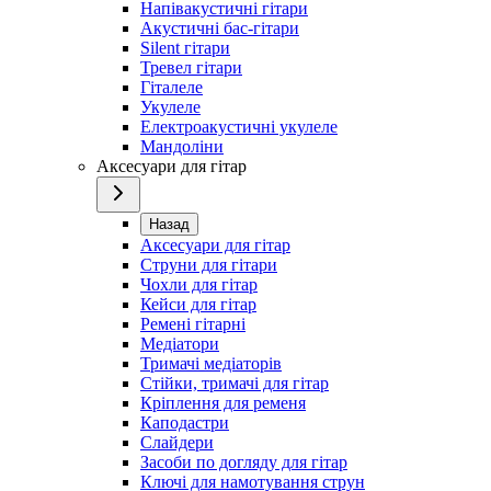
Напівакустичні гітари
Акустичні бас-гітари
Silent гітари
Тревел гітари
Гіталеле
Укулеле
Електроакустичні укулеле
Мандоліни
Аксесуари для гітар
Назад
Аксесуари для гітар
Струни для гітари
Чохли для гітар
Кейси для гітар
Ремені гітарні
Медіатори
Тримачі медіаторів
Стійки, тримачі для гітар
Кріплення для ременя
Каподастри
Слайдери
Засоби по догляду для гітар
Ключі для намотування струн