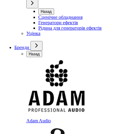
Назад
Сценічне обладнання
Генератори ефектів
Рідина для генераторів ефектів
Уцінка
Бренди
Назад
Adam Audio