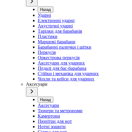
Назад
Ударні
Електронні ударні
Акустичні ударні
Тарілки для барабанів
Пластики
Маршові барабани
Барабанні палички і щітки
Перкусія
Оркестрова перкусія
Аксесуари для ударних
Педалі для бас-барабана
Стійки і механіка для ударних
Чохли та кейси для ударних
Аксесуари
Назад
Аксесуари
Тюнери та метрономи
Камертони
Пюпітри для нот
Нотні зошити
Сумка для нот