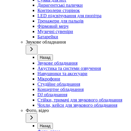
Диригентські палички
Контролери сторінок
LED підсвічування для пюпітра
Тренажери для пальців
Фірмовий мерч
Музичні сувеніри
Батарейки
Звукове обладнання
Назад
Звукове обладнання
Акустика та системи озвучення
Навушники та аксесуари
Мікрофони
Студійне обладнання
Концертне обладнання
DJ обладнання
Стійки, тримачі для звукового обладнання
Чохли, кейси для звукового обладнання
Фото, відео
Назад