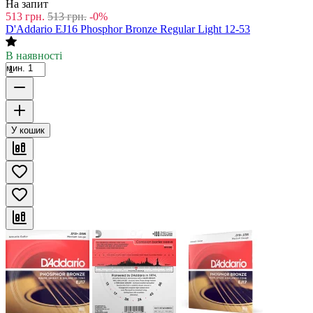
На запит
513
грн.
513
грн.
-0%
D'Addario EJ16 Phosphor Bronze Regular Light 12-53
В наявності
мин. 1
У кошик