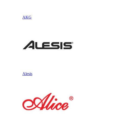
AKG
Alesis