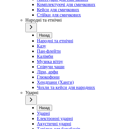
Комплектуючі для смичкових
Кейси для смичкових
Стійки для смичкових
Народні та етнічні
Назад
Народні та етнічні
Казу
Пан-флейти
Калімби
Музика вітру
Співучи чаши
Ліри, арфи
Глюкофони
Хендпани (Ханги)
Чохли та кейси для народних
Ударні
Назад
Ударні
Електронні ударні
Акустичні ударні
Тарілки для барабанів