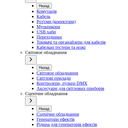
Назад
Комутація
Кабель
Роз'єми (конектори)
Мультикори
USB хаби
Перехідники
Тримачі та органайзери для кабелів
Кабельні тестери та ножі
Світовое обладнання
Назад
Світовое обладнання
Світлові прилади
Контролери, пульти DMX
Аксесуари для світлових приборів
Сценічне обладнання
Назад
Сценічне обладнання
Генератори ефектів
Рідина для генераторів ефектів