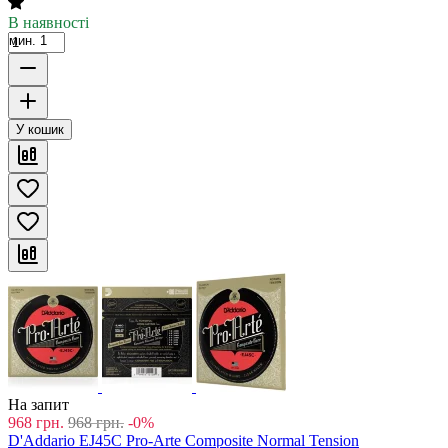
В наявності
мин. 1
У кошик
На запит
968
грн.
968
грн.
-0%
D'Addario EJ45C Pro-Arte Composite Normal Tension