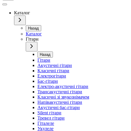
Каталог
Назад
Каталог
Гітари
Назад
Гітари
Акустичні гітари
Класичні гітари
Електрогітари
Бас-гітари
Електро-акустичні гітари
Трансакустичні гітари
Класичні зі звукознімачем
Напівакустичні гітари
Акустичні бас-гітари
Silent гітари
Тревел гітари
Гіталеле
Укулеле