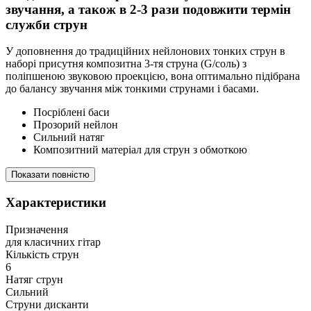
звучання, а також в 2-3 рази подовжити термін
служби струн
У доповнення до традиційних нейлонових тонких струн в
наборі присутня композитна 3-тя струна (G/соль) з
поліпшеною звуковою проекцією, вона оптимально підібрана
до балансу звучання між тонкими струнами і басами.
Посріблені баси
Прозорий нейлон
Сильний натяг
Композитний матеріал для струн з обмоткою
Показати повністю
Характеристики
Призначення
для класичних гітар
Кількість струн
6
Натяг струн
Сильний
Струни дисканти