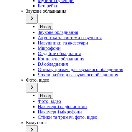
Музичні сувеніри
Батарейки
Звукове обладнання
Назад
Звукове обладнання
Акустика та системи озвучення
Навушники та аксесуари
Мікрофони
Студійне обладнання
Концертне обладнання
DJ обладнання
Стійки, тримачі для звукового обладнання
Чохли, кейси для звукового обладнання
Фото, відео
Назад
Фото, відео
Накамерні радіосистеми
Накамерні мікрофони
Стійки та тримачі фото, відео
Комутація