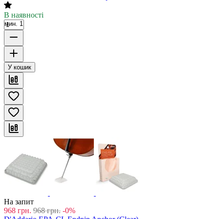
В наявності
мин. 1
У кошик
На запит
968
грн.
968
грн.
-0%