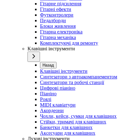
Гітарне підсилення
Гітарні ефекти
Футконтролери
Педалборди
Блоки живлення
Гітарна електроніка
Гітарна механіка
Комплектуючі для ремонту
Клавішні інструменти
Назад
Клавішні інструменти
Синтезатори з автоакомпанементом
Синтезатори та робочі станції
Цифрові піаніно
Піаніно
Роялі
MIDI клавіатури
Акордеони
Чохли, кейси, сумки для клавішних
Стійки, тримачі для клавішних
Банкетки для клавішних
Аксесуари для клавішних
Духові інструменти