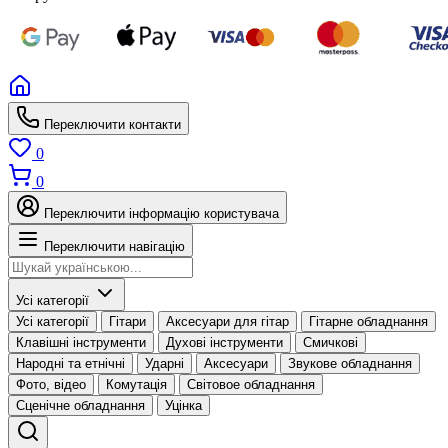
Переключити контакти
0
0
Переключити інформацію користувача
Переключити навігацію
Усі категорії
Усі категорії
Гітари
Аксесуари для гітар
Гітарне обладнання
Клавішні інструменти
Духові інструменти
Смичкові
Народні та етнічні
Ударні
Аксесуари
Звукове обладнання
Фото, відео
Комутація
Світовое обладнання
Сценічне обладнання
Уцінка