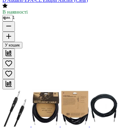
D'Addario EPA-CL Endpin Anchor (Clear)
В наявності
мин. 1
У кошик