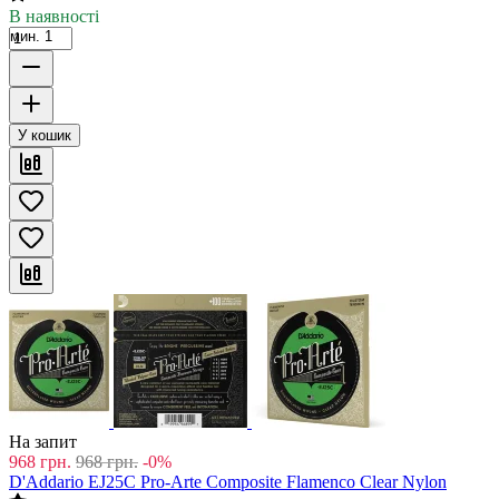
В наявності
мин. 1
У кошик
На запит
968
грн.
968
грн.
-0%
D'Addario EJ25C Pro-Arte Composite Flamenco Clear Nylon