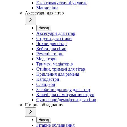
Електроакустичні укулеле
Мандоліни
Аксесуари для гітар
Назад
Аксесуари для гітар
Струни для гітари
Чохли для гітар
Кейси для гітар
Ремені гітарні
Медіатори
Тримачі медіаторів
Стійки, тримачі для гітар
Кріплення для ременя
Каподастри
Слайдери
Засоби по догляду для гітар
Ключі для намотування струн
Супресори/демпфери для гітар
Гітарне обладнання
Назад
Гітарне обладнання