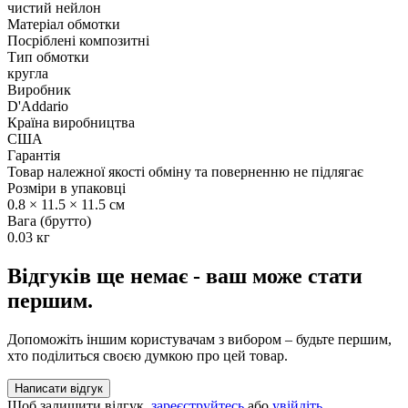
чистий нейлон
Матеріал обмотки
Посріблені композитні
Тип обмотки
кругла
Виробник
D'Addario
Країна виробництва
США
Гарантія
Товар належної якості обміну та поверненню не підлягає
Розміри в упаковці
0.8 × 11.5 × 11.5 см
Вага (брутто)
0.03 кг
Відгуків ще немає - ваш може стати
першим.
Допоможіть іншим користувачам з вибором – будьте першим,
хто поділиться своєю думкою про цей товар.
Написати відгук
Щоб залишити відгук,
зареєструйтесь
або
увійдіть