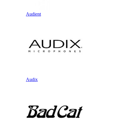
Audient
Audix