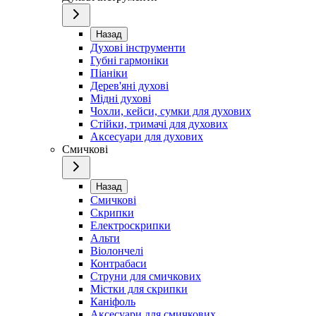
Назад
Духові інструменти
Губні гармоніки
Піаніки
Дерев'яні духові
Мідні духові
Чохли, кейси, сумки для духових
Стійки, тримачі для духових
Аксесуари для духових
Смичкові
Назад
Смичкові
Скрипки
Електроскрипки
Альти
Віолончелі
Контрабаси
Струни для смичкових
Містки для скрипки
Каніфоль
Аксесуари для смичкових