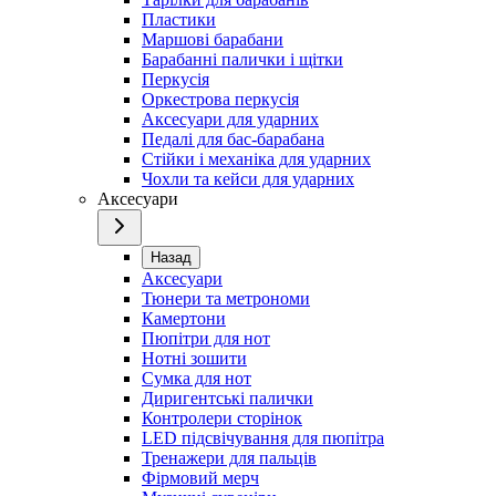
Пластики
Маршові барабани
Барабанні палички і щітки
Перкусія
Оркестрова перкусія
Аксесуари для ударних
Педалі для бас-барабана
Стійки і механіка для ударних
Чохли та кейси для ударних
Аксесуари
Назад
Аксесуари
Тюнери та метрономи
Камертони
Пюпітри для нот
Нотні зошити
Сумка для нот
Диригентські палички
Контролери сторінок
LED підсвічування для пюпітра
Тренажери для пальців
Фірмовий мерч