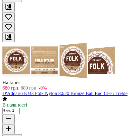
На запит
680
грн.
680
грн.
-0%
D'Addario EJ33 Folk Nylon 80/20 Bronze Ball End Clear Treble
В наявності
мин. 1