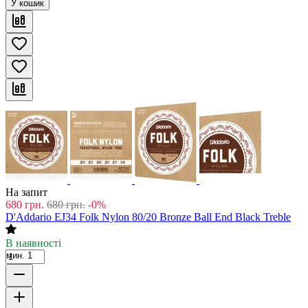
У кошик
На запит
680
грн.
680
грн.
-0%
D'Addario EJ34 Folk Nylon 80/20 Bronze Ball End Black Treble
В наявності
мин. 1