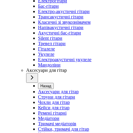
Електрогітари
Бас-гітари
Електро-акустичні гітари
Трансакустичні гітари
Класичні зі звукознімачем
Напівакустичні гітари
Акустичні бас-гітари
Silent гітари
Тревел гітари
Гіталеле
Укулеле
Електроакустичні укулеле
Мандоліни
Аксесуари для гітар
Назад
Аксесуари для гітар
Струни для гітари
Чохли для гітар
Кейси для гітар
Ремені гітарні
Медіатори
Тримачі медіаторів
Стійки, тримачі для гітар