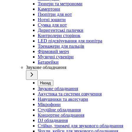
Тюнери та метрономи
Камертони
Пюпітри для нот
Нотні зошити
Сумка для нот
Диригентські палички
Контролери сторінок
LED підсвічування для пюпітра
Тренажери для пальців
Фірмовий мерч
Музичні сувеніри
Батарейки
Звукове обладнання
Назад
Звукове обладнання
Акустика та системи озвучення
Навушники та аксесуари
Мікрофони
Студійне обладнання
Концертне обладнання
DJ обладнання
Стійки, тримачі для звукового обладнання
Чохли, кейси для звукового обладнання