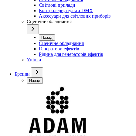
Світлові прилади
Контролери, пульти DMX
Аксесуари для світлових приборів
Сценічне обладнання
Назад
Сценічне обладнання
Генератори ефектів
Рідина для генераторів ефектів
Уцінка
Бренди
Назад