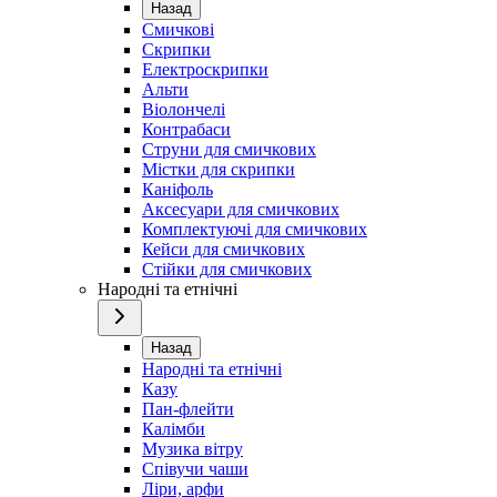
Назад
Смичкові
Скрипки
Електроскрипки
Альти
Віолончелі
Контрабаси
Струни для смичкових
Містки для скрипки
Каніфоль
Аксесуари для смичкових
Комплектуючі для смичкових
Кейси для смичкових
Стійки для смичкових
Народні та етнічні
Назад
Народні та етнічні
Казу
Пан-флейти
Калімби
Музика вітру
Співучи чаши
Ліри, арфи