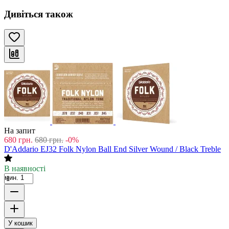
Дивіться також
На запит
680
грн.
680
грн.
-0%
D'Addario EJ32 Folk Nylon Ball End Silver Wound / Black Treble
В наявності
мин. 1
У кошик