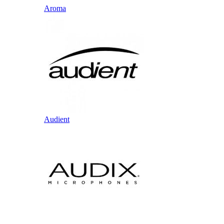
Aroma
Audient