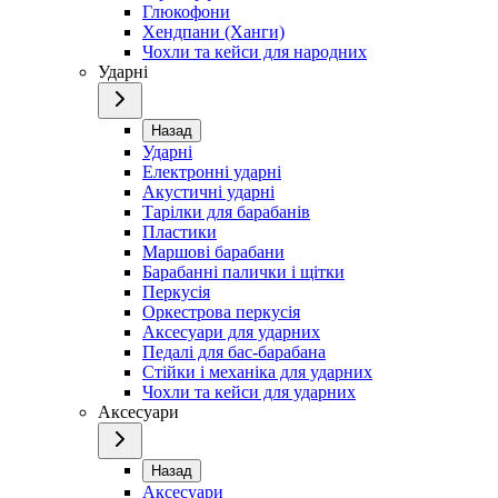
Глюкофони
Хендпани (Ханги)
Чохли та кейси для народних
Ударні
Назад
Ударні
Електронні ударні
Акустичні ударні
Тарілки для барабанів
Пластики
Маршові барабани
Барабанні палички і щітки
Перкусія
Оркестрова перкусія
Аксесуари для ударних
Педалі для бас-барабана
Стійки і механіка для ударних
Чохли та кейси для ударних
Аксесуари
Назад
Аксесуари