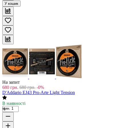
У кошик
На запит
680
грн.
680
грн.
-0%
D'Addario EJ43 Pro-Arte Light Tension
В наявності
мин. 1