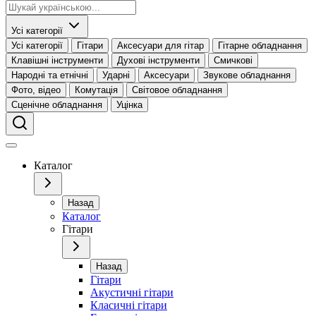
Усі категорії
Усі категорії
Гітари
Аксесуари для гітар
Гітарне обладнання
Клавішні інструменти
Духові інструменти
Смичкові
Народні та етнічні
Ударні
Аксесуари
Звукове обладнання
Фото, відео
Комутація
Світовое обладнання
Сценічне обладнання
Уцінка
Каталог
Назад
Каталог
Гітари
Назад
Гітари
Акустичні гітари
Класичні гітари