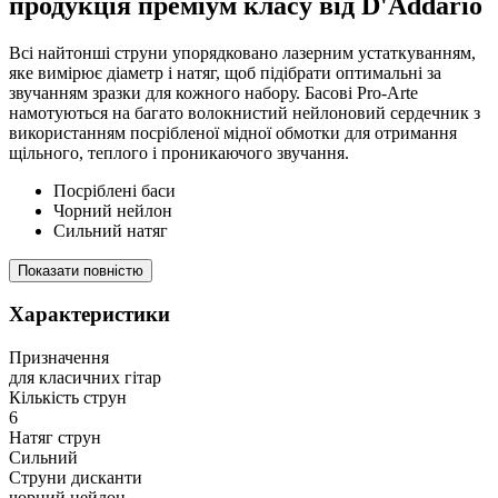
продукція преміум класу від D'Addario
Всі найтонші струни упорядковано лазерним устаткуванням,
яке вимірює діаметр і натяг, щоб підібрати оптимальні за
звучанням зразки для кожного набору. Басові Pro-Arte
намотуються на багато волокнистий нейлоновий сердечник з
використанням посрібленої мідної обмотки для отримання
щільного, теплого і проникаючого звучання.
Посріблені баси
Чорний нейлон
Сильний натяг
Показати повністю
Характеристики
Призначення
для класичних гітар
Кількість струн
6
Натяг струн
Сильний
Струни дисканти
чорний нейлон