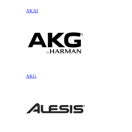
AKAI
AKG