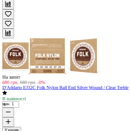
На запит
680
грн.
680
грн.
-0%
D'Addario EJ32C Folk Nylon Ball End Silver Wound / Clear Treble
В наявності
мин. 1
У кошик