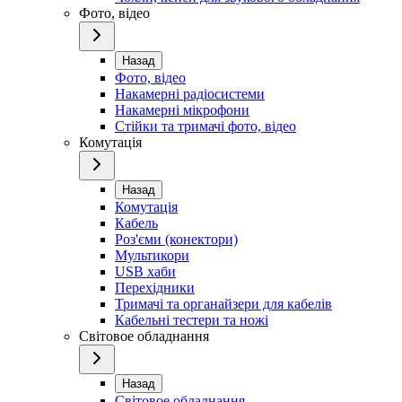
Фото, відео
Назад
Фото, відео
Накамерні радіосистеми
Накамерні мікрофони
Стійки та тримачі фото, відео
Комутація
Назад
Комутація
Кабель
Роз'єми (конектори)
Мультикори
USB хаби
Перехідники
Тримачі та органайзери для кабелів
Кабельні тестери та ножі
Світовое обладнання
Назад
Світовое обладнання