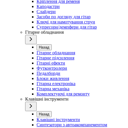
Кріплення для ременя
Каподастри
Слайдери
Засоби по догляду для гітар
Ключі для намотування струн
Супресори/демпфери для гітар
Гітарне обладнання
Назад
Гітарне обладнання
Гітарне підсилення
Гітарні ефекти
Футконтролери
Педалборди
Блоки живлення
Гітарна електроніка
Гітарна механіка
Комплектуючі для ремонту
Клавішні інструменти
Назад
Клавішні інструменти
Синтезатори з автоакомпанементом