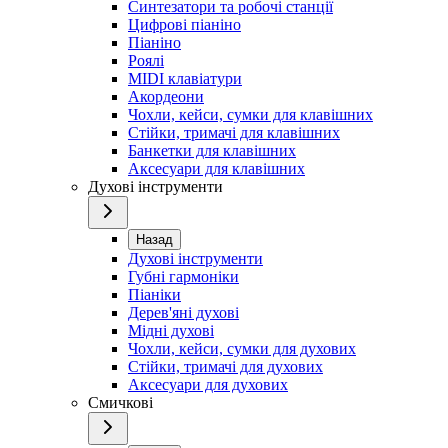
Синтезатори та робочі станції
Цифрові піаніно
Піаніно
Роялі
MIDI клавіатури
Акордеони
Чохли, кейси, сумки для клавішних
Стійки, тримачі для клавішних
Банкетки для клавішних
Аксесуари для клавішних
Духові інструменти
Назад
Духові інструменти
Губні гармоніки
Піаніки
Дерев'яні духові
Мідні духові
Чохли, кейси, сумки для духових
Стійки, тримачі для духових
Аксесуари для духових
Смичкові