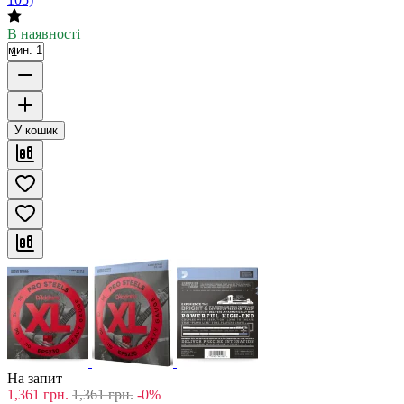
В наявності
мин. 1
У кошик
На запит
1,361
грн.
1,361
грн.
-0%