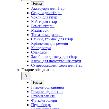
Назад
Аксесуари для гітар
Струни для гітари
Чохли для гітар
Кейси для гітар
Ремені гітарні
Медіатори
Тримачі медіаторів
Стійки, тримачі для гітар
Кріплення для ременя
Каподастри
Слайдери
Засоби по догляду для гітар
Ключі для намотування струн
Супресори/демпфери для гітар
Гітарне обладнання
Назад
Гітарне обладнання
Гітарне підсилення
Гітарні ефекти
Футконтролери
Педалборди