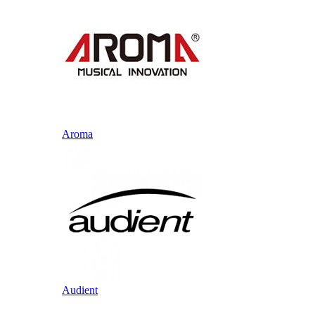
Aroma
Audient