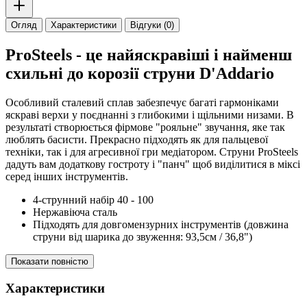
Огляд
Характеристики
Відгуки (0)
ProSteels - це найяскравіші і найменш
схильні до корозії струни D'Addario
Особливий сталевий сплав забезпечує багаті гармоніками
яскраві верхи у поєднанні з глибокими і щільними низами. В
результаті створюється фірмове "рояльне" звучання, яке так
люблять басисти. Прекрасно підходять як для пальцевої
техніки, так і для агресивної гри медіатором. Струни ProSteels
дадуть вам додаткову гостроту і "панч" щоб виділитися в міксі
серед інших інструментів.
4-струнний набір 40 - 100
Нержавіюча сталь
Підходять для довгомензурних інструментів (довжина
струни від шарика до звуження: 93,5см / 36,8")
Показати повністю
Характеристики