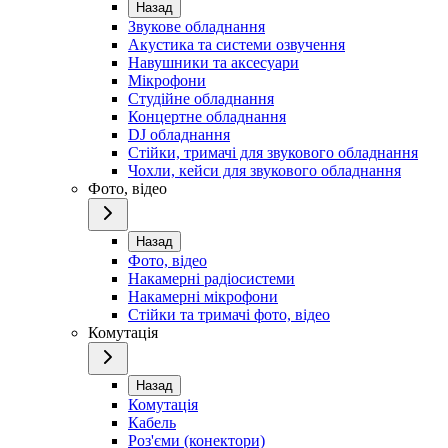
Назад
Звукове обладнання
Акустика та системи озвучення
Навушники та аксесуари
Мікрофони
Студійне обладнання
Концертне обладнання
DJ обладнання
Стійки, тримачі для звукового обладнання
Чохли, кейси для звукового обладнання
Фото, відео
Назад
Фото, відео
Накамерні радіосистеми
Накамерні мікрофони
Стійки та тримачі фото, відео
Комутація
Назад
Комутація
Кабель
Роз'єми (конектори)