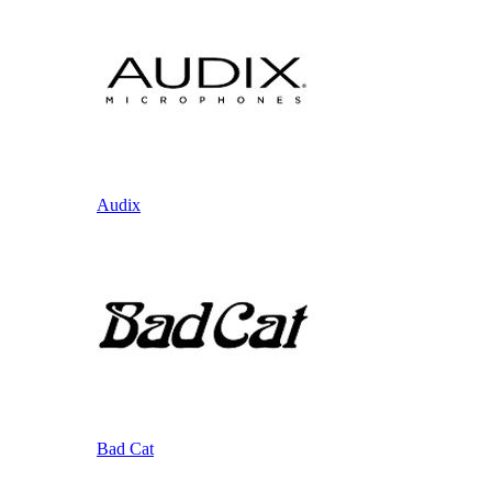
Audix
Bad Cat