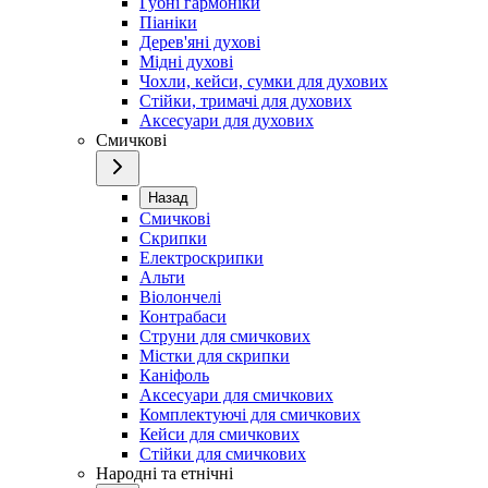
Губні гармоніки
Піаніки
Дерев'яні духові
Мідні духові
Чохли, кейси, сумки для духових
Стійки, тримачі для духових
Аксесуари для духових
Смичкові
Назад
Смичкові
Скрипки
Електроскрипки
Альти
Віолончелі
Контрабаси
Струни для смичкових
Містки для скрипки
Каніфоль
Аксесуари для смичкових
Комплектуючі для смичкових
Кейси для смичкових
Стійки для смичкових
Народні та етнічні