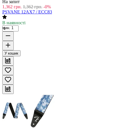
На запит
1,362
грн.
1,362
грн.
-0%
PSVANE 12AX7 / ECC83
В наявності
мин. 1
У кошик