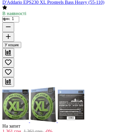
D'Addario EPS230 XL Prosteels Bass Heavy (55-110)
В наявності
мин. 1
У кошик
На запит
1,361
грн.
1,361
грн.
-0%