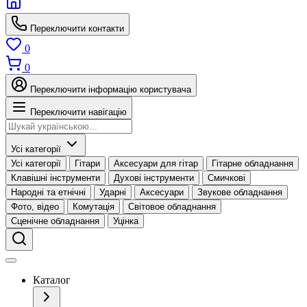
Переключити контакти
0
0
Переключити інформацію користувача
Переключити навігацію
Усі категорії
Усі категорії
Гітари
Аксесуари для гітар
Гітарне обладнання
Клавішні інструменти
Духові інструменти
Смичкові
Народні та етнічні
Ударні
Аксесуари
Звукове обладнання
Фото, відео
Комутація
Світовое обладнання
Сценічне обладнання
Уцінка
Каталог