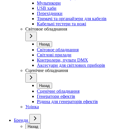
Мультикори
USB хаби
Перехідники
Тримачі та органайзери для кабелів
Кабельні тестери та ножі
Світовое обладнання
Назад
Світовое обладнання
Світлові прилади
Контролери, пульти DMX
Аксесуари для світлових приборів
Сценічне обладнання
Назад
Сценічне обладнання
Генератори ефектів
Рідина для генераторів ефектів
Уцінка
Бренди
Назад