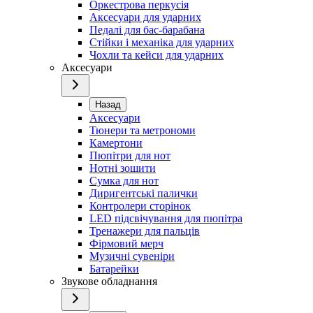
Оркестрова перкусія
Аксесуари для ударних
Педалі для бас-барабана
Стійки і механіка для ударних
Чохли та кейси для ударних
Аксесуари
Назад
Аксесуари
Тюнери та метрономи
Камертони
Пюпітри для нот
Нотні зошити
Сумка для нот
Диригентські палички
Контролери сторінок
LED підсвічування для пюпітра
Тренажери для пальців
Фірмовий мерч
Музичні сувеніри
Батарейки
Звукове обладнання