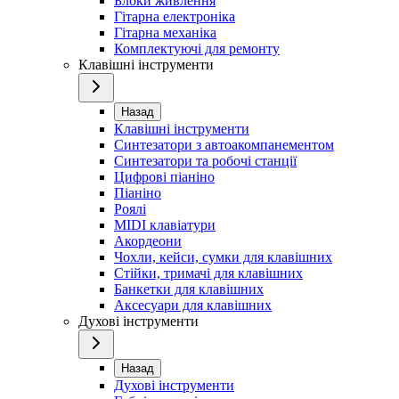
Блоки живлення
Гітарна електроніка
Гітарна механіка
Комплектуючі для ремонту
Клавішні інструменти
Назад
Клавішні інструменти
Синтезатори з автоакомпанементом
Синтезатори та робочі станції
Цифрові піаніно
Піаніно
Роялі
MIDI клавіатури
Акордеони
Чохли, кейси, сумки для клавішних
Стійки, тримачі для клавішних
Банкетки для клавішних
Аксесуари для клавішних
Духові інструменти
Назад
Духові інструменти