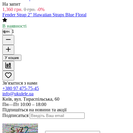
На запит
1,360
грн.
0
грн.
-0%
Fender Strap 2" Hawaiian Straps Blue Floral
В наявності
мин. 1
У кошик
Зв'язатися з нами
+380 97 475-75-45
info@ukulele.ua
Київ, вул. Тираспільська, 60
Пн—Пт 10:00 – 18:00
Підпишіться на новини та акції
Подписаться