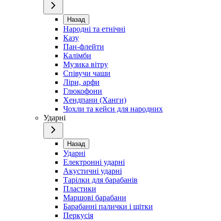
Назад
Народні та етнічні
Казу
Пан-флейти
Калімби
Музика вітру
Співучи чаши
Ліри, арфи
Глюкофони
Хендпани (Ханги)
Чохли та кейси для народних
Ударні
Назад
Ударні
Електронні ударні
Акустичні ударні
Тарілки для барабанів
Пластики
Маршові барабани
Барабанні палички і щітки
Перкусія