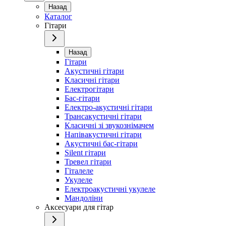
Назад
Каталог
Гітари
Назад
Гітари
Акустичні гітари
Класичні гітари
Електрогітари
Бас-гітари
Електро-акустичні гітари
Трансакустичні гітари
Класичні зі звукознімачем
Напівакустичні гітари
Акустичні бас-гітари
Silent гітари
Тревел гітари
Гіталеле
Укулеле
Електроакустичні укулеле
Мандоліни
Аксесуари для гітар