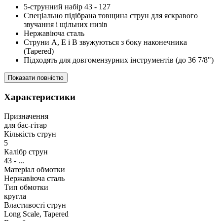
5-струнний набір 43 - 127
Спеціально підібрана товщина струн для яскравого
звучання і щільних низів
Нержавіюча сталь
Струни A, E і B звужуються з боку наконечника
(Tapered)
Підходять для довгомензурних інструментів (до 36 7/8")
Показати повністю
Характеристики
Призначення
для бас-гітар
Кількість струн
5
Калібр струн
43 - ...
Матеріал обмотки
Нержавіюча сталь
Тип обмотки
кругла
Властивості струн
Long Scale, Tapered