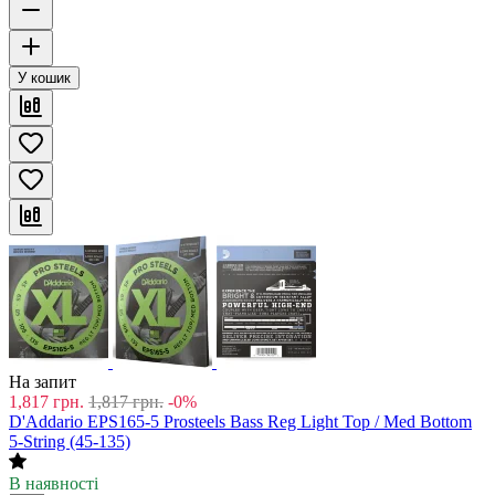
У кошик
На запит
1,817
грн.
1,817
грн.
-0%
D'Addario EPS165-5 Prosteels Bass Reg Light Top / Med Bottom
5-String (45-135)
В наявності