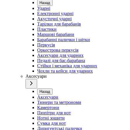
Назад
Ударні
Електронні ударні
Акустичні ударні
Тарілки для барабанів
Пластики
Маршові барабани
Барабанні палички і щітки
Перкусія
Оркестрова перкусія
Аксесуари для ударних
Педалі для бас-барабана
Стійки і механіка для ударних
Чохли та кейси для ударних
Аксесуари
Назад
Аксесуари
Тюнери та метрономи
Камертони
Пюпітри для нот
Нотні зошити
Сумка для нот
Диригентські палички