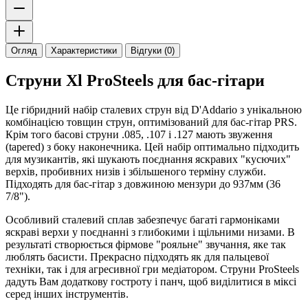
Огляд
Характеристики
Відгуки (0)
Струни Xl ProSteels для бас-гітари
Це гібридний набір сталевих струн від D'Addario з унікальною
комбінацією товщин струн, оптимізований для бас-гітар PRS.
Крім того басові струни .085, .107 і .127 мають звуження
(tapered) з боку наконечника. Цей набір оптимально підходить
для музикантів, які шукають поєднання яскравих "кусючих"
верхів, пробивних низів і збільшеного терміну служби.
Підходять для бас-гітар з довжиною мензури до 937мм (36
7/8").
Особливий сталевий сплав забезпечує багаті гармоніками
яскраві верхи у поєднанні з глибокими і щільними низами. В
результаті створюється фірмове "рояльне" звучання, яке так
люблять басисти. Прекрасно підходять як для пальцевої
техніки, так і для агресивної гри медіатором. Струни ProSteels
дадуть Вам додаткову гостроту і панч, щоб виділитися в міксі
серед інших інструментів.