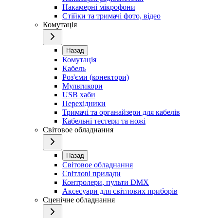
Накамерні мікрофони
Стійки та тримачі фото, відео
Комутація
Назад
Комутація
Кабель
Роз'єми (конектори)
Мультикори
USB хаби
Перехідники
Тримачі та органайзери для кабелів
Кабельні тестери та ножі
Світовое обладнання
Назад
Світовое обладнання
Світлові прилади
Контролери, пульти DMX
Аксесуари для світлових приборів
Сценічне обладнання