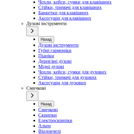
Чохли, кейси, сумки для клавішних
Стійки, тримачі для клавішних
Банкетки для клавішних
Аксесуари для клавішних
Духові інструменти
Назад
Духові інструменти
Губні гармоніки
Піаніки
Дерев'яні духові
Мідні духові
Чохли, кейси, сумки для духових
Стійки, тримачі для духових
Аксесуари для духових
Смичкові
Назад
Смичкові
Скрипки
Електроскрипки
Альти
Віолончелі