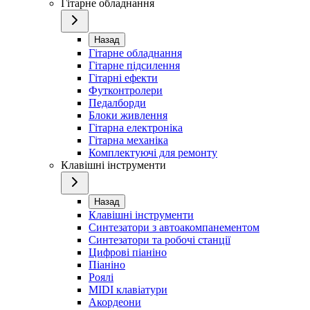
Гітарне обладнання
Назад
Гітарне обладнання
Гітарне підсилення
Гітарні ефекти
Футконтролери
Педалборди
Блоки живлення
Гітарна електроніка
Гітарна механіка
Комплектуючі для ремонту
Клавішні інструменти
Назад
Клавішні інструменти
Синтезатори з автоакомпанементом
Синтезатори та робочі станції
Цифрові піаніно
Піаніно
Роялі
MIDI клавіатури
Акордеони