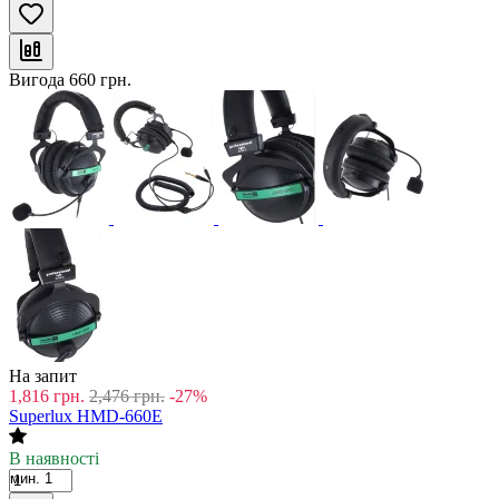
Вигода
660
грн.
На запит
1,816
грн.
2,476
грн.
-27%
Superlux HMD-660E
В наявності
мин. 1