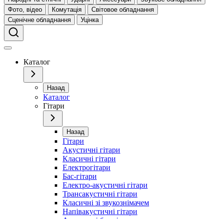
Фото, відео
Комутація
Світовое обладнання
Сценічне обладнання
Уцінка
Каталог
Назад
Каталог
Гітари
Назад
Гітари
Акустичні гітари
Класичні гітари
Електрогітари
Бас-гітари
Електро-акустичні гітари
Трансакустичні гітари
Класичні зі звукознімачем
Напівакустичні гітари