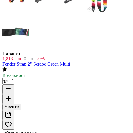
На запит
1,813
грн.
0
грн.
-0%
Fender Strap 2" Serape Green Multi
В наявності
мин. 1
У кошик
Зв'язатися з нами