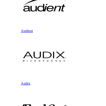
Audient
Audix