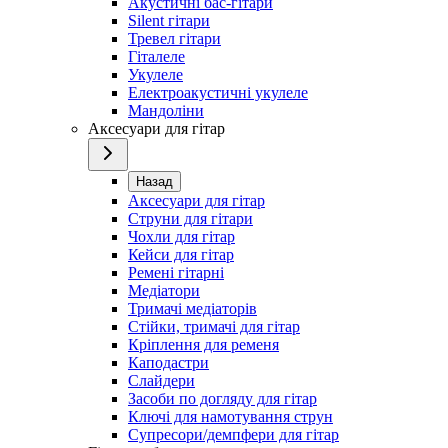
Акустичні бас-гітари
Silent гітари
Тревел гітари
Гіталеле
Укулеле
Електроакустичні укулеле
Мандоліни
Аксесуари для гітар
Назад
Аксесуари для гітар
Струни для гітари
Чохли для гітар
Кейси для гітар
Ремені гітарні
Медіатори
Тримачі медіаторів
Стійки, тримачі для гітар
Кріплення для ременя
Каподастри
Слайдери
Засоби по догляду для гітар
Ключі для намотування струн
Супресори/демпфери для гітар