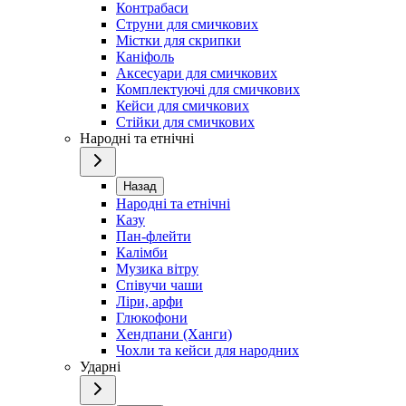
Контрабаси
Струни для смичкових
Містки для скрипки
Каніфоль
Аксесуари для смичкових
Комплектуючі для смичкових
Кейси для смичкових
Стійки для смичкових
Народні та етнічні
Назад
Народні та етнічні
Казу
Пан-флейти
Калімби
Музика вітру
Співучи чаши
Ліри, арфи
Глюкофони
Хендпани (Ханги)
Чохли та кейси для народних
Ударні