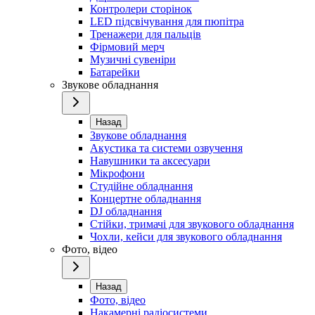
Контролери сторінок
LED підсвічування для пюпітра
Тренажери для пальців
Фірмовий мерч
Музичні сувеніри
Батарейки
Звукове обладнання
Назад
Звукове обладнання
Акустика та системи озвучення
Навушники та аксесуари
Мікрофони
Студійне обладнання
Концертне обладнання
DJ обладнання
Стійки, тримачі для звукового обладнання
Чохли, кейси для звукового обладнання
Фото, відео
Назад
Фото, відео
Накамерні радіосистеми