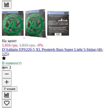
На запит
1,816
грн.
1,816
грн.
-0%
D'Addario EPS220-5 XL Prosteels Bass Super Light 5-String (40-
125)
В наявності
мин. 1
У кошик