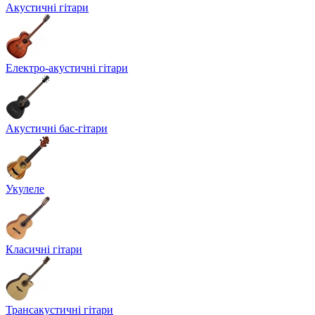
Акустичні гітари
Електро-акустичні гітари
Акустичні бас-гітари
Укулеле
Класичні гітари
Трансакустичні гітари