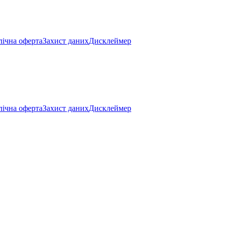
ічна оферта
Захист даних
Дисклеймер
ічна оферта
Захист даних
Дисклеймер