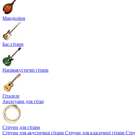
Мандоліни
Бас-гітари
Напівакустичні гітари
Гіталеле
Аксесуари для гітар
Струни для гітари
Струни для акустичної гітари
Струни для класичної гітари
Стру