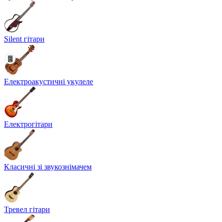
Silent гітари
Електроакустичні укулеле
Електрогітари
Класичні зі звукознімачем
Тревел гітари