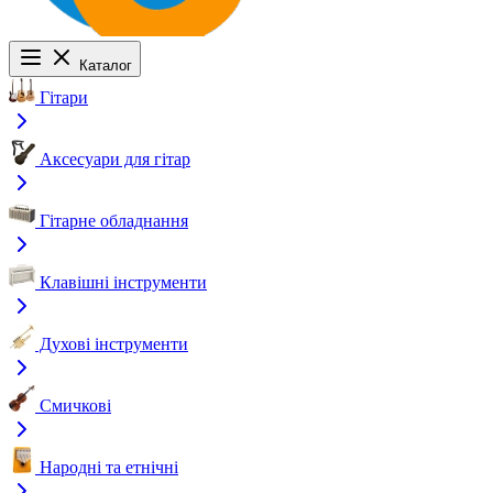
Каталог
Гітари
Аксесуари для гітар
Гітарне обладнання
Клавішні інструменти
Духові інструменти
Смичкові
Народні та етнічні