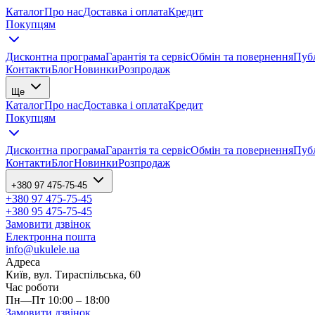
Каталог
Про нас
Доставка і оплата
Кредит
Покупцям
Дисконтна програма
Гарантія та сервіс
Обмін та повернення
Публ
Контакти
Блог
Новинки
Розпродаж
Ще
Каталог
Про нас
Доставка і оплата
Кредит
Покупцям
Дисконтна програма
Гарантія та сервіс
Обмін та повернення
Публ
Контакти
Блог
Новинки
Розпродаж
+380 97 475-75-45
+380 97 475-75-45
+380 95 475-75-45
Замовити дзвінок
Електронна пошта
info@ukulele.ua
Адреса
Київ, вул. Тираспільська, 60
Час роботи
Пн—Пт 10:00 – 18:00
Замовити дзвінок