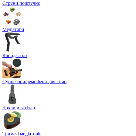
Струни поштучно
Медіатори
Каподастри
Супресори/демпфери для гітар
Чохли для гітар
Тримачі медіаторів