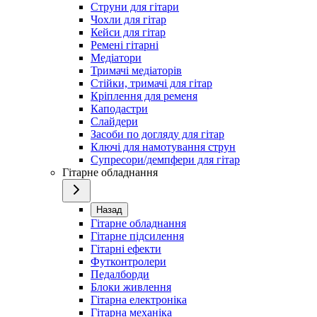
Струни для гітари
Чохли для гітар
Кейси для гітар
Ремені гітарні
Медіатори
Тримачі медіаторів
Стійки, тримачі для гітар
Кріплення для ременя
Каподастри
Слайдери
Засоби по догляду для гітар
Ключі для намотування струн
Супресори/демпфери для гітар
Гітарне обладнання
Назад
Гітарне обладнання
Гітарне підсилення
Гітарні ефекти
Футконтролери
Педалборди
Блоки живлення
Гітарна електроніка
Гітарна механіка