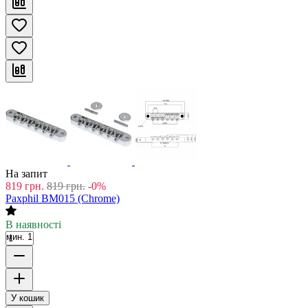
На запит
819
грн.
819
грн.
-0%
Paxphil BM015 (Chrome)
В наявності
мин. 1
У кошик