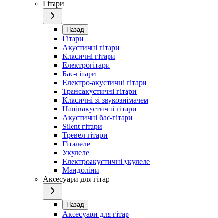
Гітари
Назад
Гітари
Акустичні гітари
Класичні гітари
Електрогітари
Бас-гітари
Електро-акустичні гітари
Трансакустичні гітари
Класичні зі звукознімачем
Напівакустичні гітари
Акустичні бас-гітари
Silent гітари
Тревел гітари
Гіталеле
Укулеле
Електроакустичні укулеле
Мандоліни
Аксесуари для гітар
Назад
Аксесуари для гітар