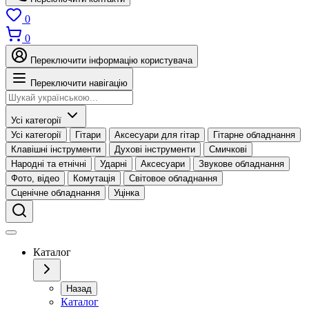
0
0
Переключити інформацію користувача
Переключити навігацію
Усі категорії
Усі категорії
Гітари
Аксесуари для гітар
Гітарне обладнання
Клавішні інструменти
Духові інструменти
Смичкові
Народні та етнічні
Ударні
Аксесуари
Звукове обладнання
Фото, відео
Комутація
Світовое обладнання
Сценічне обладнання
Уцінка
Каталог
Назад
Каталог