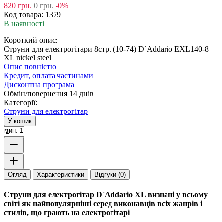
820
грн.
0
грн.
-0%
Код товара:
1379
В наявності
Короткий опис:
Струни для електрогітари 8стр. (10-74) D`Addario EXL140-8
XL nickel steel
Опис повністю
Кредит, оплата частинами
Дисконтна програма
Обмін/повернення 14 днів
Категорії:
Струни для електрогітар
У кошик
мин. 1
Огляд
Характеристики
Відгуки (0)
Струни для електрогітар D`Addario XL визнані у всьому
світі як найпопулярніші серед виконавців всіх жанрів і
стилів, що грають на електрогітарі