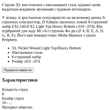
Струни XL виготовлені з нікельованої сталі, відомої своїм
видатним яскравим звучанням і чудовою інтонацією.
У зв'язку зі зростаючою популярністю на музичному ринку 8-
струнних електрогітар, D'Addario пропонує новий 8-струнний
набір EXL140-8 XL Light Top Heavy Bottom (.010 -.074). Він
підібраний для ладу Мі з 8-ї струною Фа дієз (F #, B, E, A, D,
G, B, E). Його вже використовує Misha Mansoor з групи
Periphery.
XL Nickel Wound Light Top/Heavy Bottom
Нікельована сталь
8-струнний набір
Розмір .010 -.074
Показати повністю
Характеристики
Кількість струн
8
Калібр струн
10 - ...
Матеріал обмотки