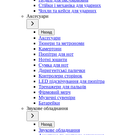
Стійки і механіка для ударних
Чохли та кейси для ударних
Аксесуари
Назад
Аксесуари
Тюнери та метрономи
Камертони
Пюпітри для нот
Нотні зошити
Сумка для нот
Диригентські палички
Контролери сторінок
LED підсвічування для пюпітра
Тренажери для пальців
Фірмовий мерч
Музичні сувеніри
Батарейки
Звукове обладнання
Назад
Звукове обладнання