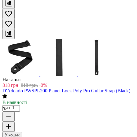
На запит
818
грн.
818
грн.
-0%
D'Addario PWSPL200 Planet Lock Poly Pro Guitar Strap (Black)
В наявності
мин. 1
У кошик