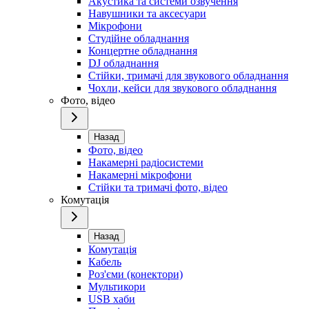
Акустика та системи озвучення
Навушники та аксесуари
Мікрофони
Студійне обладнання
Концертне обладнання
DJ обладнання
Стійки, тримачі для звукового обладнання
Чохли, кейси для звукового обладнання
Фото, відео
Назад
Фото, відео
Накамерні радіосистеми
Накамерні мікрофони
Стійки та тримачі фото, відео
Комутація
Назад
Комутація
Кабель
Роз'єми (конектори)
Мультикори
USB хаби