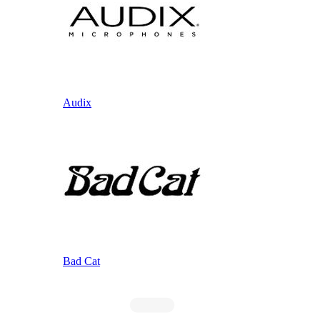
Audix
Bad Cat