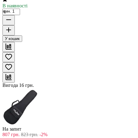
В наявності
мин. 1
У кошик
Вигода
16
грн.
На запит
807
грн.
823
грн.
-2%