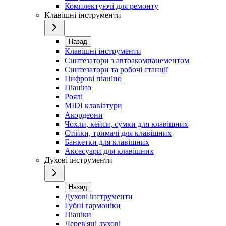
Комплектуючі для ремонту
Клавішні інструменти
Назад
Клавішні інструменти
Синтезатори з автоакомпанементом
Синтезатори та робочі станції
Цифрові піаніно
Піаніно
Роялі
MIDI клавіатури
Акордеони
Чохли, кейси, сумки для клавішних
Стійки, тримачі для клавішних
Банкетки для клавішних
Аксесуари для клавішних
Духові інструменти
Назад
Духові інструменти
Губні гармоніки
Піаніки
Дерев'яні духові