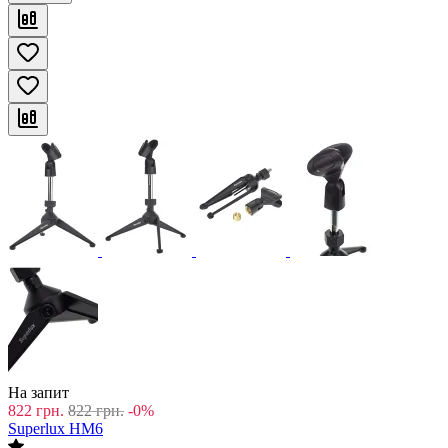
На запит
822
грн.
822
грн.
-0%
Superlux HM6