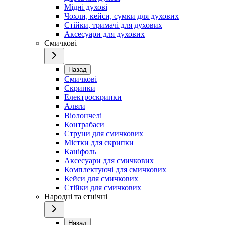
Мідні духові
Чохли, кейси, сумки для духових
Стійки, тримачі для духових
Аксесуари для духових
Смичкові
Назад
Смичкові
Скрипки
Електроскрипки
Альти
Віолончелі
Контрабаси
Струни для смичкових
Містки для скрипки
Каніфоль
Аксесуари для смичкових
Комплектуючі для смичкових
Кейси для смичкових
Стійки для смичкових
Народні та етнічні
Назад