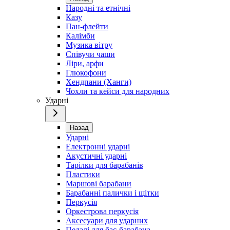
Народні та етнічні
Казу
Пан-флейти
Калімби
Музика вітру
Співучи чаши
Ліри, арфи
Глюкофони
Хендпани (Ханги)
Чохли та кейси для народних
Ударні
Назад
Ударні
Електронні ударні
Акустичні ударні
Тарілки для барабанів
Пластики
Маршові барабани
Барабанні палички і щітки
Перкусія
Оркестрова перкусія
Аксесуари для ударних
Педалі для бас-барабана