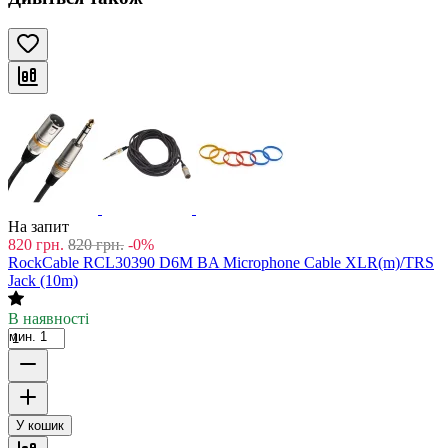
На запит
820
грн.
820
грн.
-0%
RockCable RCL30390 D6M BA Microphone Cable XLR(m)/TRS
Jack (10m)
В наявності
мин. 1
У кошик