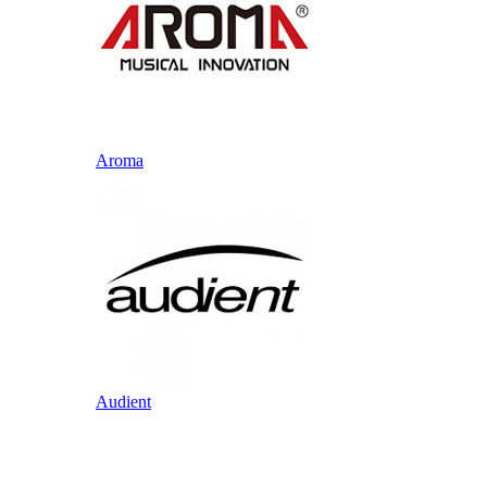
Aroma
Audient