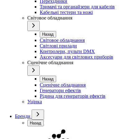
Перехідники
Тримачі та органайзери для кабелів
Кабельні тестери та ножі
Світовое обладнання
Назад
Світовое обладнання
Світлові прилади
Контролери, пульти DMX
Аксесуари для світлових приборів
Сценічне обладнання
Назад
Сценічне обладнання
Генератори ефектів
Рідина для генераторів ефектів
Уцінка
Бренди
Назад