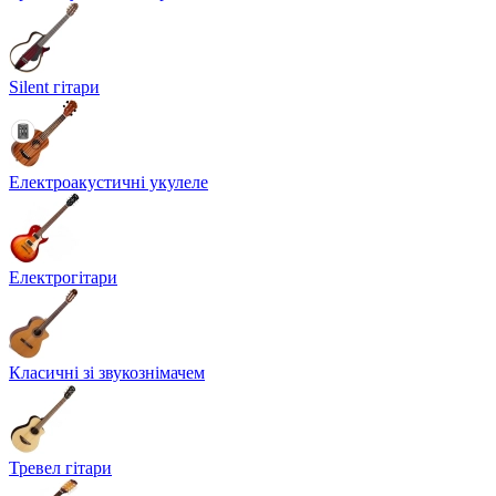
Silent гітари
Електроакустичні укулеле
Електрогітари
Класичні зі звукознімачем
Тревел гітари