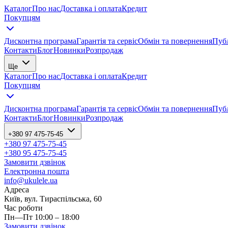
Каталог
Про нас
Доставка і оплата
Кредит
Покупцям
Дисконтна програма
Гарантія та сервіс
Обмін та повернення
Публ
Контакти
Блог
Новинки
Розпродаж
Ще
Каталог
Про нас
Доставка і оплата
Кредит
Покупцям
Дисконтна програма
Гарантія та сервіс
Обмін та повернення
Публ
Контакти
Блог
Новинки
Розпродаж
+380 97 475-75-45
+380 97 475-75-45
+380 95 475-75-45
Замовити дзвінок
Електронна пошта
info@ukulele.ua
Адреса
Київ, вул. Тираспільська, 60
Час роботи
Пн—Пт 10:00 – 18:00
Замовити дзвінок