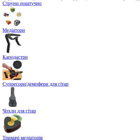
Струни поштучно
Медіатори
Каподастри
Супресори/демпфери для гітар
Чохли для гітар
Тримачі медіаторів