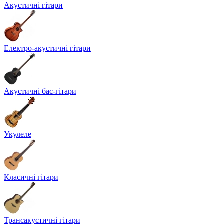
Акустичні гітари
Електро-акустичні гітари
Акустичні бас-гітари
Укулеле
Класичні гітари
Трансакустичні гітари