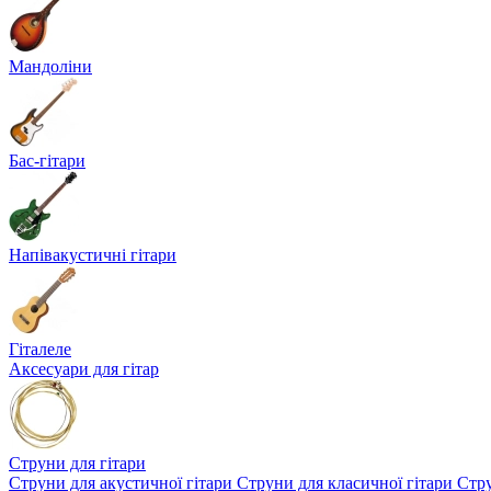
Мандоліни
Бас-гітари
Напівакустичні гітари
Гіталеле
Аксесуари для гітар
Струни для гітари
Струни для акустичної гітари
Струни для класичної гітари
Стру