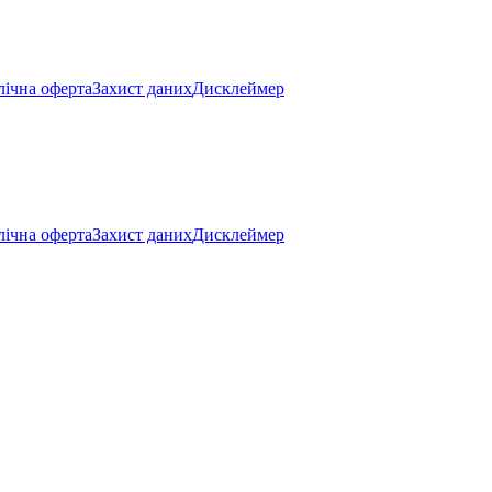
ічна оферта
Захист даних
Дисклеймер
ічна оферта
Захист даних
Дисклеймер