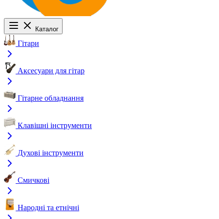
Каталог
Гітари
Аксесуари для гітар
Гітарне обладнання
Клавішні інструменти
Духові інструменти
Смичкові
Народні та етнічні