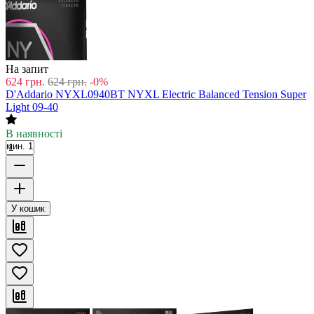
На запит
624
грн.
624
грн.
-0%
D'Addario NYXL0940BT NYXL Electric Balanced Tension Super
Light 09-40
В наявності
мин. 1
У кошик