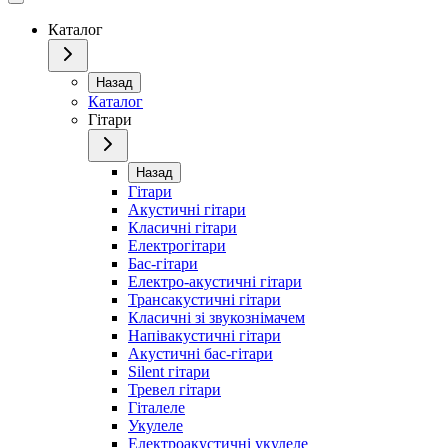
Каталог
Назад
Каталог
Гітари
Назад
Гітари
Акустичні гітари
Класичні гітари
Електрогітари
Бас-гітари
Електро-акустичні гітари
Трансакустичні гітари
Класичні зі звукознімачем
Напівакустичні гітари
Акустичні бас-гітари
Silent гітари
Тревел гітари
Гіталеле
Укулеле
Електроакустичні укулеле