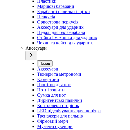
Пластики
Маршові барабани
Барабанні палички і щітки
Перкусія
Оркестрова перкусія
Аксесуари для ударних
Педалі для бас-барабана
Стійки і механіка для ударних
Чохли та кейси для ударних
Аксесуари
Назад
Аксесуари
Тюнери та метрономи
Камертони
Пюпітри для нот
Нотні зошити
Сумка для нот
Диригентські палички
Контролери сторінок
LED підсвічування для пюпітра
Тренажери для пальців
Фірмовий мерч
Музичні сувеніри