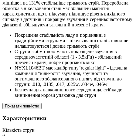
міцніше і на 131% стабільніше тримають стрій. Перероблена
обмотка з нікельованої сталі має збільшені магнітні
характеристики, що в підсумку підвищує рівень вихідного
сигналу з датчиків і покращує звучання в середньочастотному
діапазоні, збільшуючи загальний презенс і кранч.
Покращена стабільність ладу в порівнянні з
традиційними струнами з нікельованої сталі - швидше
налаштовуються і довше тримають стрій
Струни з обмоткою мають покращене звучання в
середньочастотній області (1 - 3.5кГц) - збільшений
презенс і кранч, добре прорізають мікс
NYXL1046BT має калібр типу"regular light" - ідеальна
комбінація "кількості" звучання, зручності та
оптимального збалансованого натягу від струни до
струни: .010, .0135, .017, .025w, .034w, .046w
Безпечна для навколишнього середовища, стійка до
виникнення корозії упаковка для струн
Показати повністю
Характеристики
Кількість струн
6