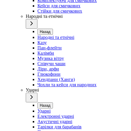
Комплектуючі для смичкових
Кейси для смичкових
Стійки для смичкових
Народні та етнічні
Назад
Народні та етнічні
Казу
Пан-флейти
Калімби
Музика вітру
Співучи чаши
Ліри, арфи
Глюкофони
Хендпани (Ханги)
Чохли та кейси для народних
Ударні
Назад
Ударні
Електронні ударні
Акустичні ударні
Тарілки для барабанів