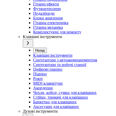
Гітарні ефекти
Футконтролери
Педалборди
Блоки живлення
Гітарна електроніка
Гітарна механіка
Комплектуючі для ремонту
Клавішні інструменти
Назад
Клавішні інструменти
Синтезатори з автоакомпанементом
Синтезатори та робочі станції
Цифрові піаніно
Піаніно
Роялі
MIDI клавіатури
Акордеони
Чохли, кейси, сумки для клавішних
Стійки, тримачі для клавішних
Банкетки для клавішних
Аксесуари для клавішних
Духові інструменти