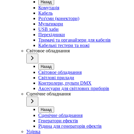
Назад
Комутація
Кабель
Роз'єми (конектори)
Мультикори
USB хаби
Перехідники
Тримачі та органайзери для кабелів
Кабельні тестери та ножі
Світовое обладнання
Назад
Світовое обладнання
Світлові прилади
Контролери, пульти DMX
Аксесуари для світлових приборів
Сценічне обладнання
Назад
Сценічне обладнання
Генератори ефектів
Рідина для генераторів ефектів
Уцінка