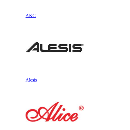
AKG
Alesis