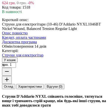
624
грн.
0
грн.
-0%
Код товара:
1518
В наявності
Короткий опис:
Струни для електрогітари (10-46) D'Addario NYXL1046BT
Nickel Wound, Balanced Tension Regular Light
Опис повністю
Кредит, оплата частинами
Дисконтна програма
Обмін/повернення 14 днів
Категорії:
Струни для електрогітар
У кошик
мин. 1
Огляд
Характеристики
Відгуки (0)
Струни D'Addario NYXL співають голосніше, тягнуться
вище і тримають стрій краще, ніж будь-які інші струни, на
яких тобі доводилося грати