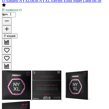
D'Addario NYXL0838 NYXL Electric Extra Super Light 08-38
В наявності
мин. 1
У кошик