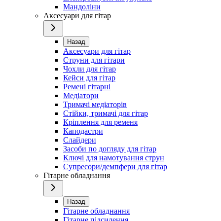
Мандоліни
Аксесуари для гітар
Назад
Аксесуари для гітар
Струни для гітари
Чохли для гітар
Кейси для гітар
Ремені гітарні
Медіатори
Тримачі медіаторів
Стійки, тримачі для гітар
Кріплення для ременя
Каподастри
Слайдери
Засоби по догляду для гітар
Ключі для намотування струн
Супресори/демпфери для гітар
Гітарне обладнання
Назад
Гітарне обладнання
Гітарне підсилення