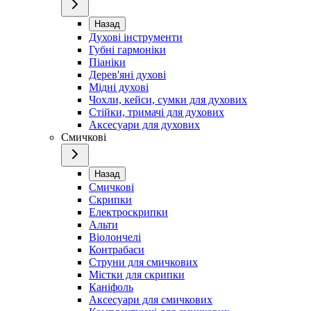
Назад
Духові інструменти
Губні гармоніки
Піаніки
Дерев'яні духові
Мідні духові
Чохли, кейси, сумки для духових
Стійки, тримачі для духових
Аксесуари для духових
Смичкові
Назад
Смичкові
Скрипки
Електроскрипки
Альти
Віолончелі
Контрабаси
Струни для смичкових
Містки для скрипки
Каніфоль
Аксесуари для смичкових