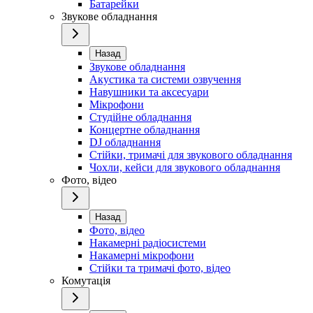
Батарейки
Звукове обладнання
Назад
Звукове обладнання
Акустика та системи озвучення
Навушники та аксесуари
Мікрофони
Студійне обладнання
Концертне обладнання
DJ обладнання
Стійки, тримачі для звукового обладнання
Чохли, кейси для звукового обладнання
Фото, відео
Назад
Фото, відео
Накамерні радіосистеми
Накамерні мікрофони
Стійки та тримачі фото, відео
Комутація