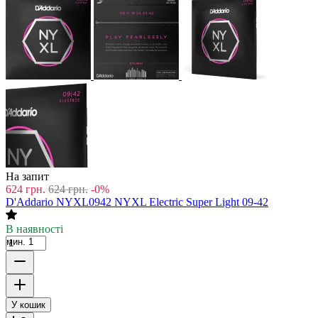
На запит
624
грн.
624
грн.
-0%
D'Addario NYXL0942 NYXL Electric Super Light 09-42
В наявності
мин. 1
У кошик