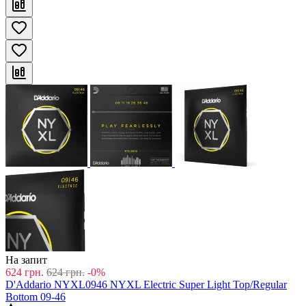
На запит
624
грн.
624
грн.
-0%
D'Addario NYXL0946 NYXL Electric Super Light Top/Regular
Bottom 09-46