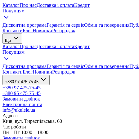
Каталог
Про нас
Доставка і оплата
Кредит
Покупцям
Дисконтна програма
Гарантія та сервіс
Обмін та повернення
Публ
Контакти
Блог
Новинки
Розпродаж
Ще
Каталог
Про нас
Доставка і оплата
Кредит
Покупцям
Дисконтна програма
Гарантія та сервіс
Обмін та повернення
Публ
Контакти
Блог
Новинки
Розпродаж
+380 97 475-75-45
+380 97 475-75-45
+380 95 475-75-45
Замовити дзвінок
Електронна пошта
info@ukulele.ua
Адреса
Київ, вул. Тираспільська, 60
Час роботи
Пн—Пт 10:00 – 18:00
Замовити дзвінок