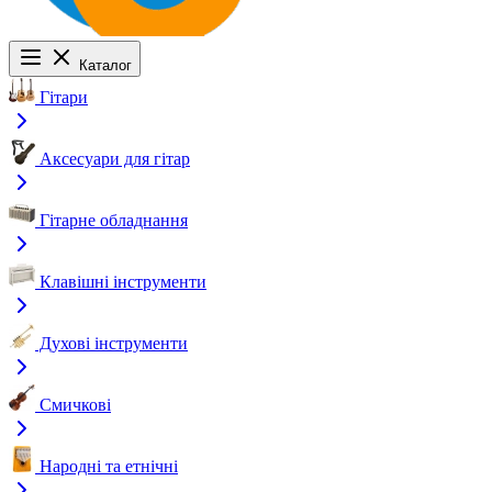
Каталог
Гітари
Аксесуари для гітар
Гітарне обладнання
Клавішні інструменти
Духові інструменти
Смичкові
Народні та етнічні