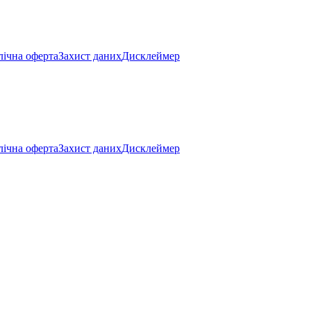
ічна оферта
Захист даних
Дисклеймер
ічна оферта
Захист даних
Дисклеймер