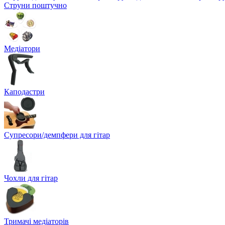
Струни поштучно
Медіатори
Каподастри
Супресори/демпфери для гітар
Чохли для гітар
Тримачі медіаторів