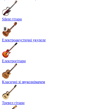
Silent гітари
Електроакустичні укулеле
Електрогітари
Класичні зі звукознімачем
Тревел гітари