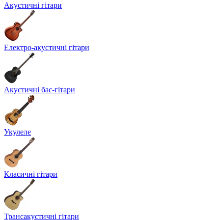
Акустичні гітари
Електро-акустичні гітари
Акустичні бас-гітари
Укулеле
Класичні гітари
Трансакустичні гітари