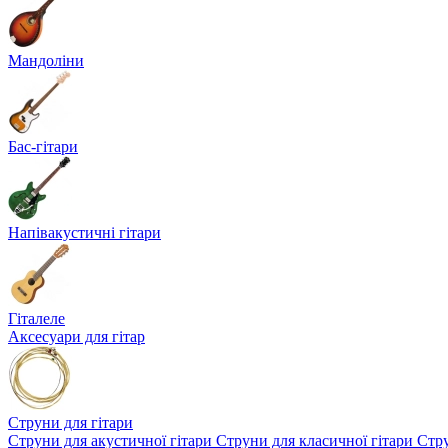
Мандоліни
Бас-гітари
Напівакустичні гітари
Гіталеле
Аксесуари для гітар
Струни для гітари
Струни для акустичної гітари
Струни для класичної гітари
Стру