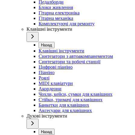
Педалборди
Блоки живлення
Гітарна електроніка
Гітарна механіка
Комплектуючі для ремонту
Клавішні інструменти
Назад
Клавішні інструменти
Синтезатори з автоакомпанементом
Синтезатори та робочі станції
Цифрові піаніно
Піаніно
Роялі
MIDI клавіатури
Акордеони
Чохли, кейси, сумки для клавішних
Стійки, тримачі для клавішних
Банкетки для клавішних
Аксесуари для клавішних
Духові інструменти
Назад