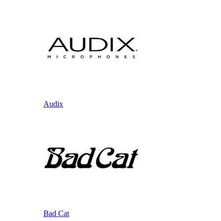
Audix
Bad Cat