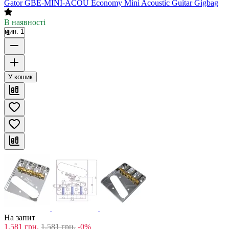
Gator GBE-MINI-ACOU Economy Mini Acoustic Guitar Gigbag
В наявності
мин. 1
У кошик
На запит
1,581
грн.
1,581
грн.
-0%