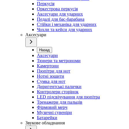
Перкусія
Оркестрова перкусія
Аксесуари для ударних
Педалі для бас-барабана
Стійки і механіка для ударних
Чохли та кейси для ударних
Аксесуари
Назад
Аксесуари
Тюнери та метрономи
Камертони
Пюпітри для нот
Нотні зошити
Сумка для нот
Диригентські палички
Контролери сторінок
LED підсвічування для пюпітра
Тренажери для пальців
Фірмовий мерч
Музичні сувеніри
Батарейки
Звукове обладнання