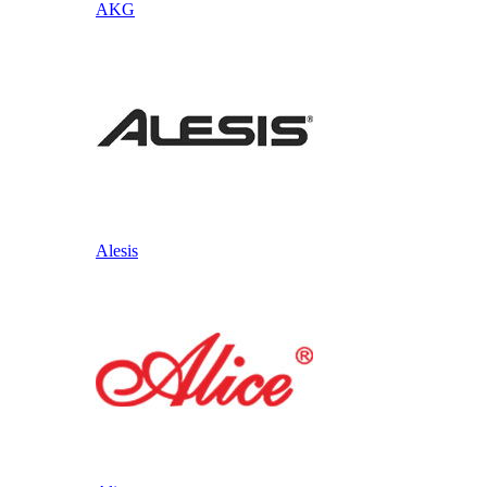
AKG
Alesis