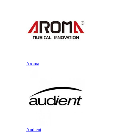
Aroma
Audient