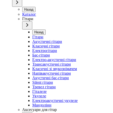
Назад
Каталог
Гітари
Назад
Гітари
Акустичні гітари
Класичні гітари
Електрогітари
Бас-гітари
Електро-акустичні гітари
Трансакустичні гітари
Класичні зі звукознімачем
Напівакустичні гітари
Акустичні бас-гітари
Silent гітари
Тревел гітари
Гіталеле
Укулеле
Електроакустичні укулеле
Мандоліни
Аксесуари для гітар