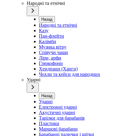
Народні та етнічні
Назад
Народні та етнічні
Казу
Пан-флейти
Калімби
Музика вітру
Співучи чаши
Ліри, арфи
Глюкофони
Хендпани (Ханги)
Чохли та кейси для народних
Ударні
Назад
Ударні
Електронні ударні
Акустичні ударні
Тарілки для барабанів
Пластики
Маршові барабани
Барабанні палички і щітки