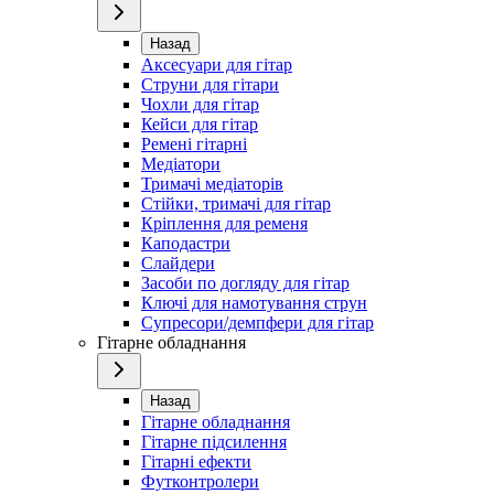
Назад
Аксесуари для гітар
Струни для гітари
Чохли для гітар
Кейси для гітар
Ремені гітарні
Медіатори
Тримачі медіаторів
Стійки, тримачі для гітар
Кріплення для ременя
Каподастри
Слайдери
Засоби по догляду для гітар
Ключі для намотування струн
Супресори/демпфери для гітар
Гітарне обладнання
Назад
Гітарне обладнання
Гітарне підсилення
Гітарні ефекти
Футконтролери