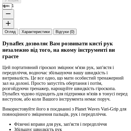
У кошик
мин. 1
Огляд
Характеристики
Відгуки (0)
Dynaflex дозволяє Вам розвивати кисті рук
незалежно від того, на якому інструменті ви
граєте
Цей портативний гіроскоп зміцнює м'язи рук, зап'ястя і
передпліччя, водночас збільшуючи вашу швидкість і
витривалість. Це все одно, що мати особистий тренажерний
зал на долоні. Просто запустіть обертання і потім,
розгойдуючи тренажер, нарощуйте швидкість гіроскопа.
Dynaflex чудово підходить для підтримки м'язів в тонусі перед
виступом, або коли Вашого інструмента немає поруч.
Використовуйте його в поєднанні з Planet Waves Vari-Grip для
повноцінного зміцнення пальців, рук і передпліччя.
Фізичні вправи для рук, зап'ястя і передпліччя
Збільшує швидкість рук