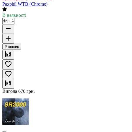
Paxphil WTB (Chrome)
В наявності
мин. 1
У кошик
Вигода
676
грн.