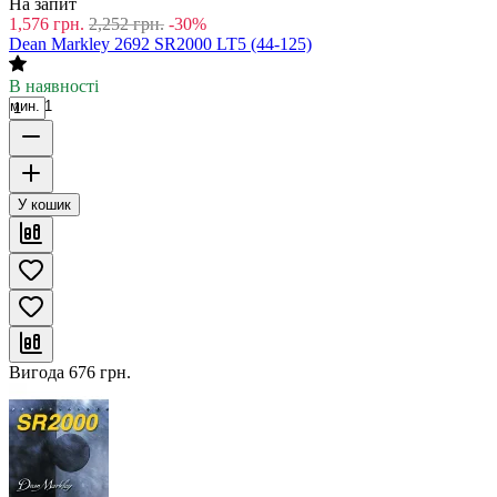
На запит
1,576
грн.
2,252
грн.
-30%
Dean Markley 2692 SR2000 LT5 (44-125)
В наявності
мин. 1
У кошик
Вигода
676
грн.