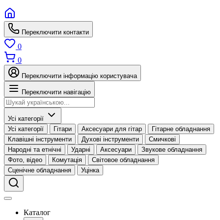
Переключити контакти
0
0
Переключити інформацію користувача
Переключити навігацію
Усі категорії
Усі категорії
Гітари
Аксесуари для гітар
Гітарне обладнання
Клавішні інструменти
Духові інструменти
Смичкові
Народні та етнічні
Ударні
Аксесуари
Звукове обладнання
Фото, відео
Комутація
Світовое обладнання
Сценічне обладнання
Уцінка
Каталог