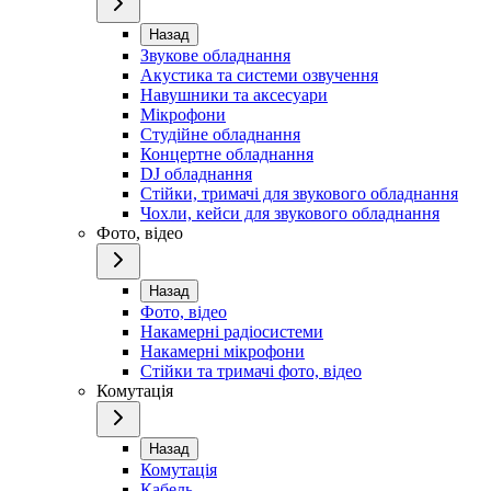
Назад
Звукове обладнання
Акустика та системи озвучення
Навушники та аксесуари
Мікрофони
Студійне обладнання
Концертне обладнання
DJ обладнання
Стійки, тримачі для звукового обладнання
Чохли, кейси для звукового обладнання
Фото, відео
Назад
Фото, відео
Накамерні радіосистеми
Накамерні мікрофони
Стійки та тримачі фото, відео
Комутація
Назад
Комутація
Кабель