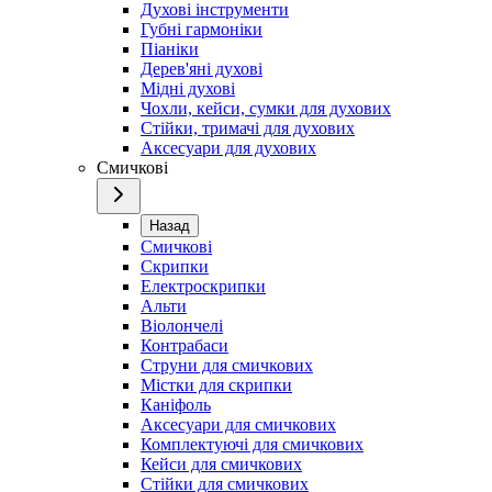
Духові інструменти
Губні гармоніки
Піаніки
Дерев'яні духові
Мідні духові
Чохли, кейси, сумки для духових
Стійки, тримачі для духових
Аксесуари для духових
Смичкові
Назад
Смичкові
Скрипки
Електроскрипки
Альти
Віолончелі
Контрабаси
Струни для смичкових
Містки для скрипки
Каніфоль
Аксесуари для смичкових
Комплектуючі для смичкових
Кейси для смичкових
Стійки для смичкових