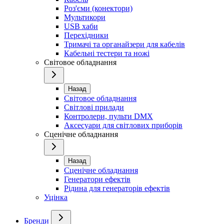
Роз'єми (конектори)
Мультикори
USB хаби
Перехідники
Тримачі та органайзери для кабелів
Кабельні тестери та ножі
Світовое обладнання
Назад
Світовое обладнання
Світлові прилади
Контролери, пульти DMX
Аксесуари для світлових приборів
Сценічне обладнання
Назад
Сценічне обладнання
Генератори ефектів
Рідина для генераторів ефектів
Уцінка
Бренди