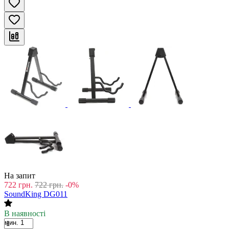
На запит
722
грн.
722
грн.
-0%
SoundKing DG011
В наявності
мин. 1