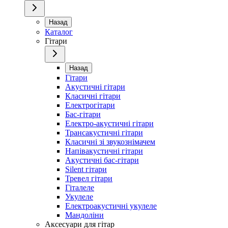
Назад
Каталог
Гітари
Назад
Гітари
Акустичні гітари
Класичні гітари
Електрогітари
Бас-гітари
Електро-акустичні гітари
Трансакустичні гітари
Класичні зі звукознімачем
Напівакустичні гітари
Акустичні бас-гітари
Silent гітари
Тревел гітари
Гіталеле
Укулеле
Електроакустичні укулеле
Мандоліни
Аксесуари для гітар