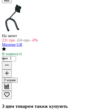
На запит
231
грн.
231
грн.
-0%
Maxtone GR
В наявності
мин. 1
У кошик
З цим товаром також купують