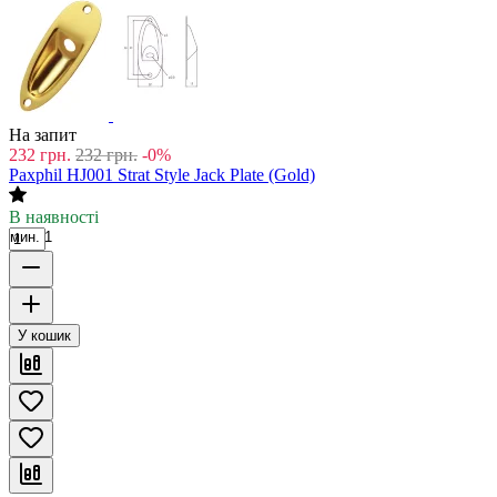
На запит
232
грн.
232
грн.
-0%
Paxphil HJ001 Strat Style Jack Plate (Gold)
В наявності
мин. 1
У кошик