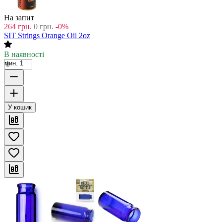
На запит
264
грн.
0
грн.
-0%
SIT Strings Orange Oil 2oz
В наявності
мин. 1
У кошик