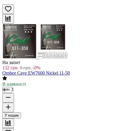
На запит
132
грн.
0
грн.
-0%
Orphee Caye EW7600 Nickel 11-50
В наявності
мин. 1
У кошик