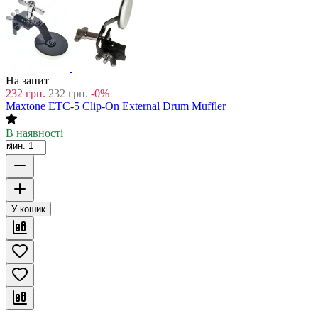
На запит
232
грн.
232
грн.
-0%
Maxtone ETC-5 Clip-On External Drum Muffler
В наявності
мин. 1
У кошик