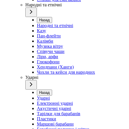
Народні та етнічні
Назад
Народні та етнічні
Казу
Пан-флейти
Калімби
Музика вітру
Співучи чаши
Ліри, арфи
Глюкофони
Хендпани (Ханги)
Чохли та кейси для народних
Ударні
Назад
Ударні
Електронні ударні
Акустичні ударні
Тарілки для барабанів
Пластики
Маршові барабани