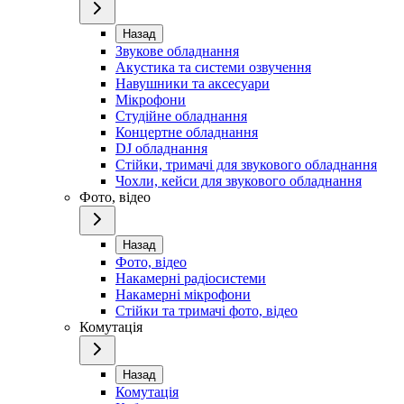
Назад
Звукове обладнання
Акустика та системи озвучення
Навушники та аксесуари
Мікрофони
Студійне обладнання
Концертне обладнання
DJ обладнання
Стійки, тримачі для звукового обладнання
Чохли, кейси для звукового обладнання
Фото, відео
Назад
Фото, відео
Накамерні радіосистеми
Накамерні мікрофони
Стійки та тримачі фото, відео
Комутація
Назад
Комутація