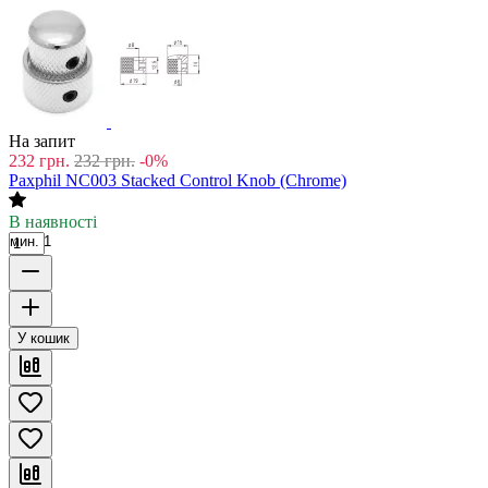
На запит
232
грн.
232
грн.
-0%
Paxphil NC003 Stacked Control Knob (Chrome)
В наявності
мин. 1
У кошик