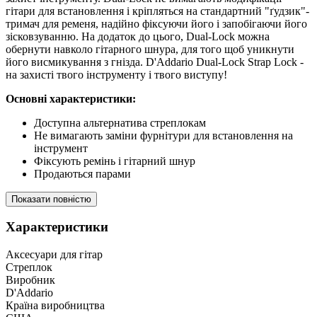
гітари для встановлення і кріпляться на стандартний "ґудзик"-
тримач для ременя, надійно фіксуючи його і запобігаючи його
зісковзуванню. На додаток до цього, Dual-Lock можна
обернути навколо гітарного шнура, для того щоб уникнути
його висмикування з гнізда. D'Addario Dual-Lock Strap Lock -
на захисті твого інструменту і твого виступу!
Основні характеристики:
Доступна альтернатива стреплокам
Не вимагають заміни фурнітури для встановлення на
інструмент
Фіксують ремінь і гітарний шнур
Продаються парами
Показати повністю
Характеристики
Аксесуари для гітар
Стреплок
Виробник
D'Addario
Країна виробництва