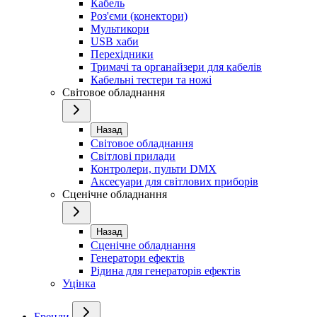
Кабель
Роз'єми (конектори)
Мультикори
USB хаби
Перехідники
Тримачі та органайзери для кабелів
Кабельні тестери та ножі
Світовое обладнання
Назад
Світовое обладнання
Світлові прилади
Контролери, пульти DMX
Аксесуари для світлових приборів
Сценічне обладнання
Назад
Сценічне обладнання
Генератори ефектів
Рідина для генераторів ефектів
Уцінка
Бренди