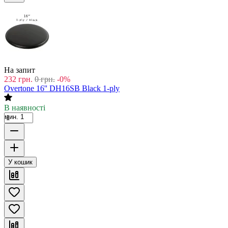
На запит
232
грн.
0
грн.
-0%
Overtone 16'' DH16SB Black 1-ply
В наявності
мин. 1
У кошик