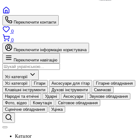
Переключити контакти
0
0
Переключити інформацію користувача
Переключити навігацію
Усі категорії
Усі категорії
Гітари
Аксесуари для гітар
Гітарне обладнання
Клавішні інструменти
Духові інструменти
Смичкові
Народні та етнічні
Ударні
Аксесуари
Звукове обладнання
Фото, відео
Комутація
Світовое обладнання
Сценічне обладнання
Уцінка
Каталог