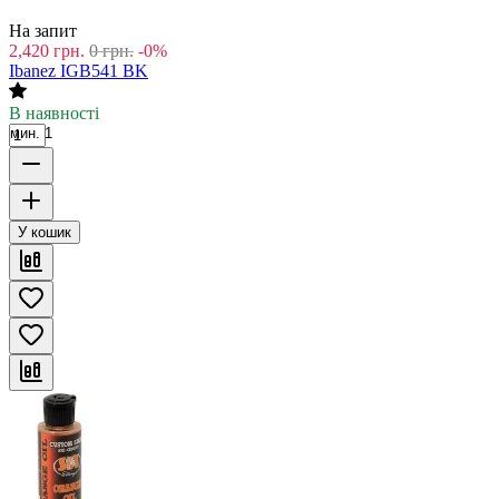
На запит
2,420
грн.
0
грн.
-0%
Ibanez IGB541 BK
В наявності
мин. 1
У кошик