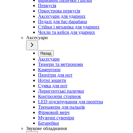
Барабанні палички і щітки
Перкусія
Оркестрова перкусія
Аксесуари для ударних
Педалі для бас-барабана
Стійки і механіка для ударних
Чохли та кейси для ударних
Аксесуари
Назад
Аксесуари
Тюнери та метрономи
Камертони
Пюпітри для нот
Нотні зошити
Сумка для нот
Диригентські палички
Контролери сторінок
LED підсвічування для пюпітра
Тренажери для пальців
Фірмовий мерч
Музичні сувеніри
Батарейки
Звукове обладнання