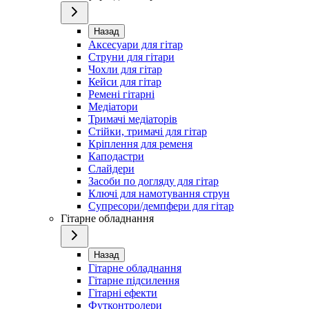
Назад
Аксесуари для гітар
Струни для гітари
Чохли для гітар
Кейси для гітар
Ремені гітарні
Медіатори
Тримачі медіаторів
Стійки, тримачі для гітар
Кріплення для ременя
Каподастри
Слайдери
Засоби по догляду для гітар
Ключі для намотування струн
Супресори/демпфери для гітар
Гітарне обладнання
Назад
Гітарне обладнання
Гітарне підсилення
Гітарні ефекти
Футконтролери