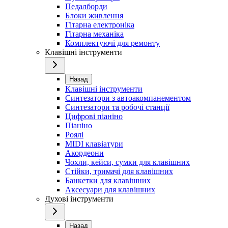
Педалборди
Блоки живлення
Гітарна електроніка
Гітарна механіка
Комплектуючі для ремонту
Клавішні інструменти
Назад
Клавішні інструменти
Синтезатори з автоакомпанементом
Синтезатори та робочі станції
Цифрові піаніно
Піаніно
Роялі
MIDI клавіатури
Акордеони
Чохли, кейси, сумки для клавішних
Стійки, тримачі для клавішних
Банкетки для клавішних
Аксесуари для клавішних
Духові інструменти
Назад