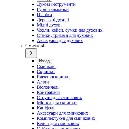
Духові інструменти
Губні гармоніки
Піаніки
Дерев'яні духові
Мідні духові
Чохли, кейси, сумки для духових
Стійки, тримачі для духових
Аксесуари для духових
Смичкові
Назад
Смичкові
Скрипки
Електроскрипки
Альти
Віолончелі
Контрабаси
Струни для смичкових
Містки для скрипки
Каніфоль
Аксесуари для смичкових
Комплектуючі для смичкових
Кейси для смичкових
Стійки для смичкових