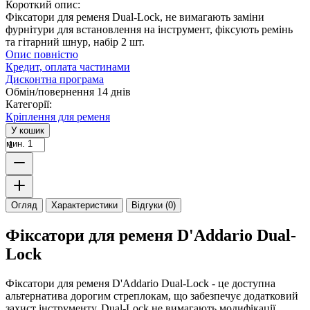
Короткий опис:
Фіксатори для ременя Dual-Lock, не вимагають заміни
фурнітури для встановлення на інструмент, фіксують ремінь
та гітарний шнур, набір 2 шт.
Опис повністю
Кредит, оплата частинами
Дисконтна програма
Обмін/повернення 14 днів
Категорії:
Кріплення для ременя
У кошик
мин. 1
Огляд
Характеристики
Відгуки (0)
Фіксатори для ременя D'Addario Dual-
Lock
Фіксатори для ременя D'Addario Dual-Lock - це доступна
альтернатива дорогим стреплокам, що забезпечує додатковий
захист інструменту. Dual-Lock не вимагають модифікації