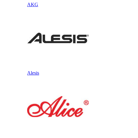
AKG
Alesis