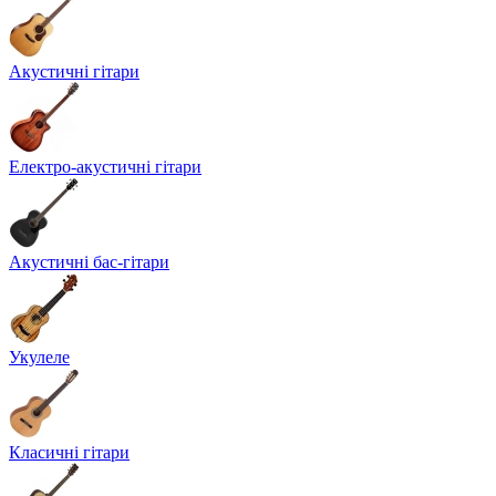
Акустичні гітари
Електро-акустичні гітари
Акустичні бас-гітари
Укулеле
Класичні гітари