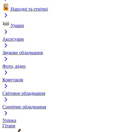
Народні та етнічні
Ударні
Аксесуари
Звукове обладнання
Фото, відео
Комутація
Світовое обладнання
Сценічне обладнання
Уцінка
Гітари