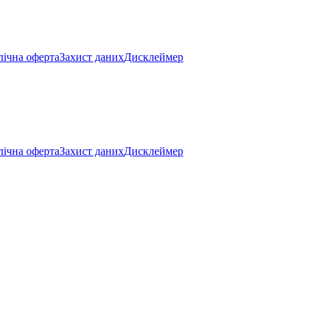
ічна оферта
Захист даних
Дисклеймер
ічна оферта
Захист даних
Дисклеймер