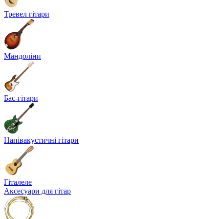
Тревел гітари
Мандоліни
Бас-гітари
Напівакустичні гітари
Гіталеле
Аксесуари для гітар