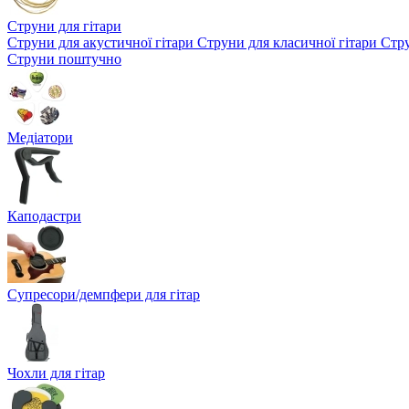
Струни для гітари
Струни для акустичної гітари
Струни для класичної гітари
Стру
Струни поштучно
Медіатори
Каподастри
Супресори/демпфери для гітар
Чохли для гітар