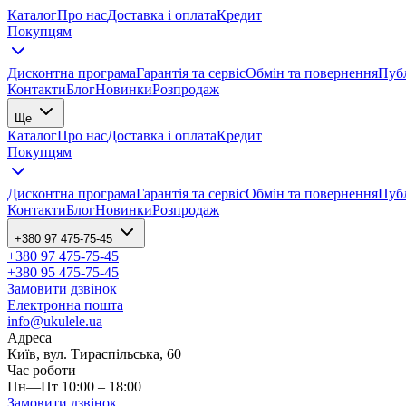
Каталог
Про нас
Доставка і оплата
Кредит
Покупцям
Дисконтна програма
Гарантія та сервіс
Обмін та повернення
Публ
Контакти
Блог
Новинки
Розпродаж
Ще
Каталог
Про нас
Доставка і оплата
Кредит
Покупцям
Дисконтна програма
Гарантія та сервіс
Обмін та повернення
Публ
Контакти
Блог
Новинки
Розпродаж
+380 97 475-75-45
+380 97 475-75-45
+380 95 475-75-45
Замовити дзвінок
Електронна пошта
info@ukulele.ua
Адреса
Київ, вул. Тираспільська, 60
Час роботи
Пн—Пт 10:00 – 18:00
Замовити дзвінок