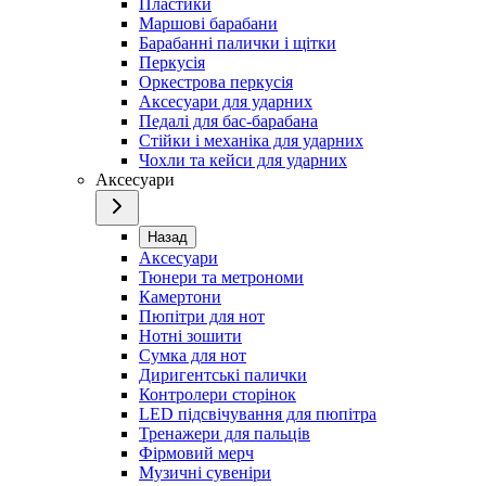
Пластики
Маршові барабани
Барабанні палички і щітки
Перкусія
Оркестрова перкусія
Аксесуари для ударних
Педалі для бас-барабана
Стійки і механіка для ударних
Чохли та кейси для ударних
Аксесуари
Назад
Аксесуари
Тюнери та метрономи
Камертони
Пюпітри для нот
Нотні зошити
Сумка для нот
Диригентські палички
Контролери сторінок
LED підсвічування для пюпітра
Тренажери для пальців
Фірмовий мерч
Музичні сувеніри