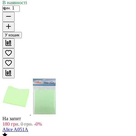
В наявності
мин. 1
У кошик
На запит
180
грн.
0
грн.
-0%
Alice A051A