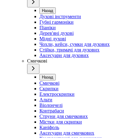
Назад
Духові інструменти
Губні гармоніки
Піаніки
Дерев'яні духові
Мідні духові
Чохли, кейси, сумки для духових
Стійки, тримачі для духових
Аксесуари для духових
Смичкові
Назад
Смичкові
Скрипки
Електроскрипки
Альти
Віолончелі
Контрабаси
Струни для смичкових
Містки для скрипки
Каніфоль
Аксесуари для смичкових