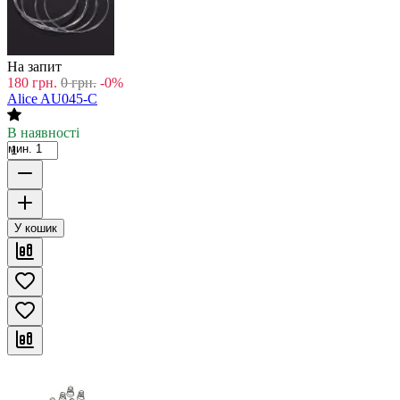
На запит
180
грн.
0
грн.
-0%
Alice AU045-C
В наявності
мин. 1
У кошик