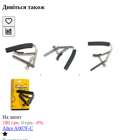
Дивіться також
На запит
180
грн.
0
грн.
-0%
Alice A007F-C