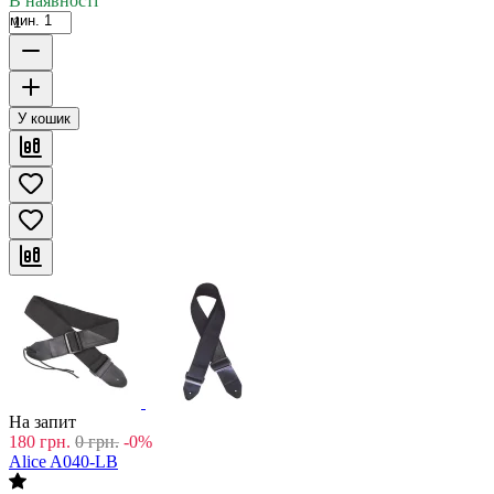
В наявності
мин. 1
У кошик
На запит
180
грн.
0
грн.
-0%
Alice A040-LB