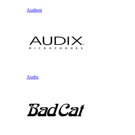
Audient
Audix