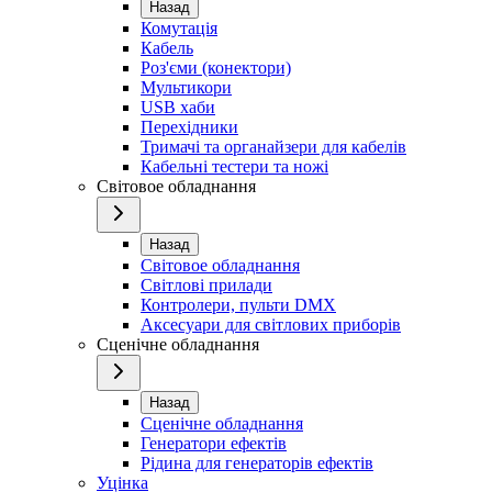
Назад
Комутація
Кабель
Роз'єми (конектори)
Мультикори
USB хаби
Перехідники
Тримачі та органайзери для кабелів
Кабельні тестери та ножі
Світовое обладнання
Назад
Світовое обладнання
Світлові прилади
Контролери, пульти DMX
Аксесуари для світлових приборів
Сценічне обладнання
Назад
Сценічне обладнання
Генератори ефектів
Рідина для генераторів ефектів
Уцінка