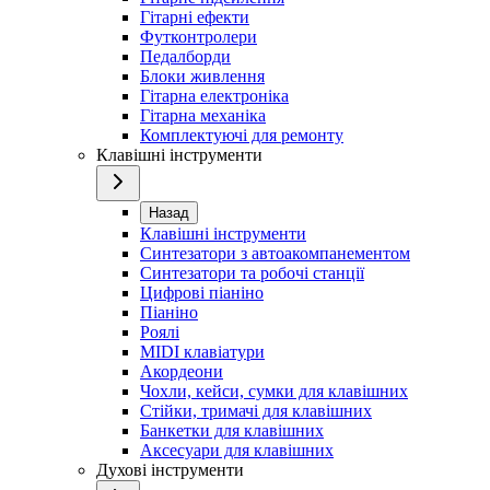
Гітарні ефекти
Футконтролери
Педалборди
Блоки живлення
Гітарна електроніка
Гітарна механіка
Комплектуючі для ремонту
Клавішні інструменти
Назад
Клавішні інструменти
Синтезатори з автоакомпанементом
Синтезатори та робочі станції
Цифрові піаніно
Піаніно
Роялі
MIDI клавіатури
Акордеони
Чохли, кейси, сумки для клавішних
Стійки, тримачі для клавішних
Банкетки для клавішних
Аксесуари для клавішних
Духові інструменти