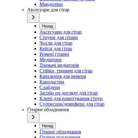
Мандоліни
Аксесуари для гітар
Назад
Аксесуари для гітар
Струни для гітари
Чохли для гітар
Кейси для гітар
Ремені гітарні
Медіатори
Тримачі медіаторів
Стійки, тримачі для гітар
Кріплення для ременя
Каподастри
Слайдери
Засоби по догляду для гітар
Ключі для намотування струн
Супресори/демпфери для гітар
Гітарне обладнання
Назад
Гітарне обладнання
Гітарне підсилення