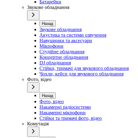
Батарейки
Звукове обладнання
Назад
Звукове обладнання
Акустика та системи озвучення
Навушники та аксесуари
Мікрофони
Студійне обладнання
Концертне обладнання
DJ обладнання
Стійки, тримачі для звукового обладнання
Чохли, кейси для звукового обладнання
Фото, відео
Назад
Фото, відео
Накамерні радіосистеми
Накамерні мікрофони
Стійки та тримачі фото, відео
Комутація