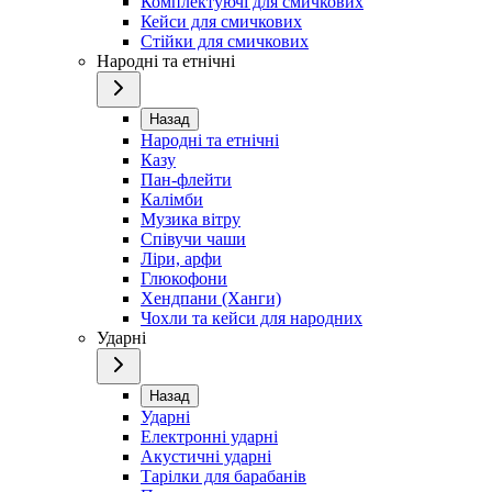
Комплектуючі для смичкових
Кейси для смичкових
Стійки для смичкових
Народні та етнічні
Назад
Народні та етнічні
Казу
Пан-флейти
Калімби
Музика вітру
Співучи чаши
Ліри, арфи
Глюкофони
Хендпани (Ханги)
Чохли та кейси для народних
Ударні
Назад
Ударні
Електронні ударні
Акустичні ударні
Тарілки для барабанів