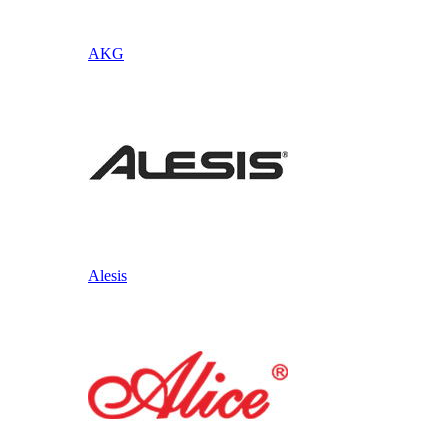
AKG
Alesis