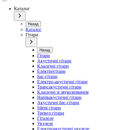
Каталог
Назад
Каталог
Гітари
Назад
Гітари
Акустичні гітари
Класичні гітари
Електрогітари
Бас-гітари
Електро-акустичні гітари
Трансакустичні гітари
Класичні зі звукознімачем
Напівакустичні гітари
Акустичні бас-гітари
Silent гітари
Тревел гітари
Гіталеле
Укулеле
Електроакустичні укулеле