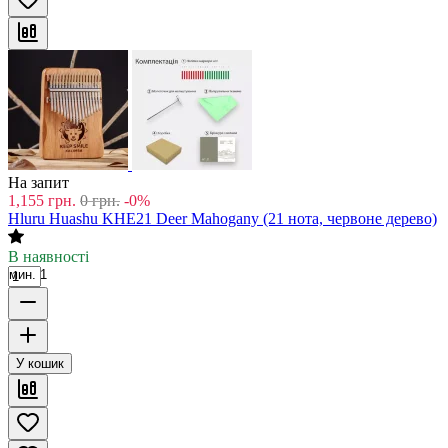
На запит
1,155
грн.
0
грн.
-0%
Hluru Huashu KHE21 Deer Mahogany (21 нота, червоне дерево)
В наявності
мин. 1
У кошик