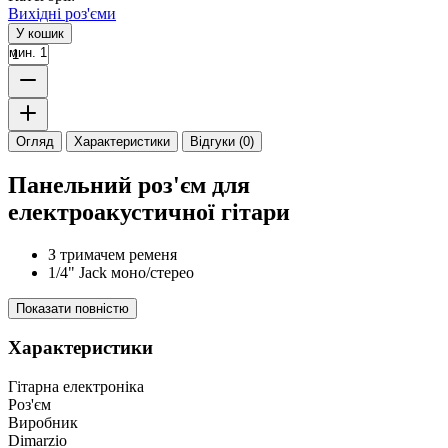
Вихідні роз'єми
У кошик
мин. 1
Огляд
Характеристики
Відгуки (0)
Панельний роз'єм для
електроакустичної гітари
З тримачем ременя
1/4" Jack моно/стерео
Показати повністю
Характеристики
Гітарна електроніка
Роз'єм
Виробник
Dimarzio