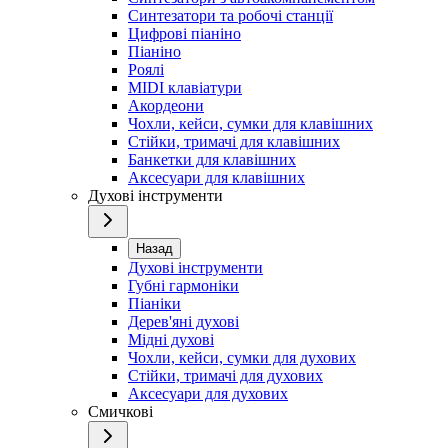
Синтезатори та робочі станції
Цифрові піаніно
Піаніно
Роялі
MIDI клавіатури
Акордеони
Чохли, кейси, сумки для клавішних
Стійки, тримачі для клавішних
Банкетки для клавішних
Аксесуари для клавішних
Духові інструменти
Назад
Духові інструменти
Губні гармоніки
Піаніки
Дерев'яні духові
Мідні духові
Чохли, кейси, сумки для духових
Стійки, тримачі для духових
Аксесуари для духових
Смичкові