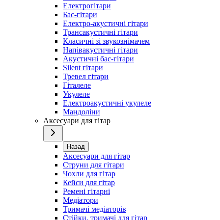
Електрогітари
Бас-гітари
Електро-акустичні гітари
Трансакустичні гітари
Класичні зі звукознімачем
Напівакустичні гітари
Акустичні бас-гітари
Silent гітари
Тревел гітари
Гіталеле
Укулеле
Електроакустичні укулеле
Мандоліни
Аксесуари для гітар
Назад
Аксесуари для гітар
Струни для гітари
Чохли для гітар
Кейси для гітар
Ремені гітарні
Медіатори
Тримачі медіаторів
Стійки, тримачі для гітар