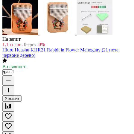
На запит
1,155
грн.
0
грн.
-0%
Hluru Huashu KHR21 Rabbit in Flower Mahogany (21 нота,
червоне дерево)
В наявності
мин. 1
У кошик