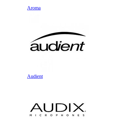
Aroma
Audient