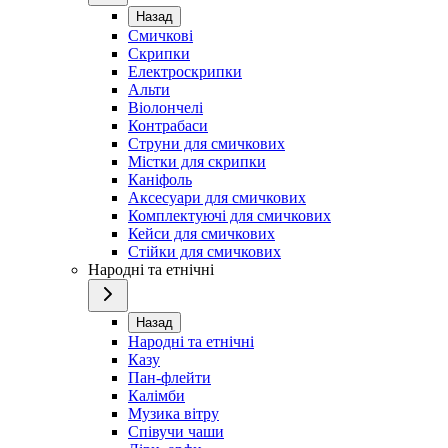
Назад
Смичкові
Скрипки
Електроскрипки
Альти
Віолончелі
Контрабаси
Струни для смичкових
Містки для скрипки
Каніфоль
Аксесуари для смичкових
Комплектуючі для смичкових
Кейси для смичкових
Стійки для смичкових
Народні та етнічні
Назад
Народні та етнічні
Казу
Пан-флейти
Калімби
Музика вітру
Співучи чаши