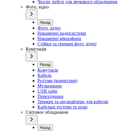
Чохли, кейси для звукового обладнання
Фото, відео
Назад
Фото, відео
Накамерні радіосистеми
Накамерні мікрофони
Стійки та тримачі фото, відео
Комутація
Назад
Комутація
Кабель
Роз'єми (конектори)
Мультикори
USB хаби
Перехідники
Тримачі та органайзери для кабелів
Кабельні тестери та ножі
Світовое обладнання
Назад