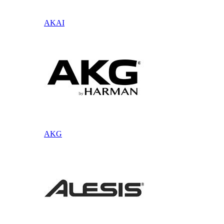
AKAI
AKG