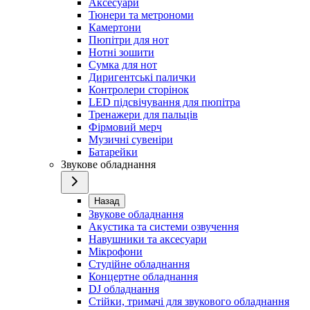
Аксесуари
Тюнери та метрономи
Камертони
Пюпітри для нот
Нотні зошити
Сумка для нот
Диригентські палички
Контролери сторінок
LED підсвічування для пюпітра
Тренажери для пальців
Фірмовий мерч
Музичні сувеніри
Батарейки
Звукове обладнання
Назад
Звукове обладнання
Акустика та системи озвучення
Навушники та аксесуари
Мікрофони
Студійне обладнання
Концертне обладнання
DJ обладнання
Стійки, тримачі для звукового обладнання