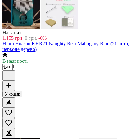
На запит
1,155
грн.
0
грн.
-0%
Hluru Huashu KHR21 Naughty Bear Mahogany Blue (21 нота,
червоне дерево)
В наявності
мин. 1
У кошик