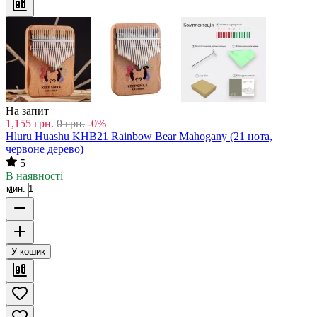
На запит
1,155
грн.
0
грн.
-0%
Hluru Huashu KHB21 Rainbow Bear Mahogany (21 нота,
червоне дерево)
5
В наявності
мин. 1
У кошик