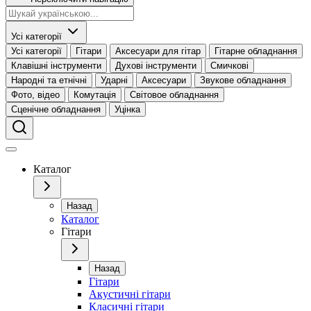
Усі категорії
Усі категорії
Гітари
Аксесуари для гітар
Гітарне обладнання
Клавішні інструменти
Духові інструменти
Смичкові
Народні та етнічні
Ударні
Аксесуари
Звукове обладнання
Фото, відео
Комутація
Світовое обладнання
Сценічне обладнання
Уцінка
Каталог
Назад
Каталог
Гітари
Назад
Гітари
Акустичні гітари
Класичні гітари