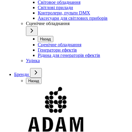
Світовое обладнання
Світлові прилади
Контролери, пульти DMX
Аксесуари для світлових приборів
Сценічне обладнання
Назад
Сценічне обладнання
Генератори ефектів
Рідина для генераторів ефектів
Уцінка
Бренди
Назад