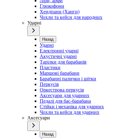
Ліри, арфи
Глюкофони
Хендпани (Ханги)
Чохли та кейси для народних
Ударні
Назад
Ударні
Електронні ударні
Акустичні ударні
Тарілки для барабанів
Пластики
Маршові барабани
Барабанні палички і щітки
Перкусія
Оркестрова перкусія
Аксесуари для ударних
Педалі для бас-барабана
Стійки і механіка для ударних
Чохли та кейси для ударних
Аксесуари
Назад