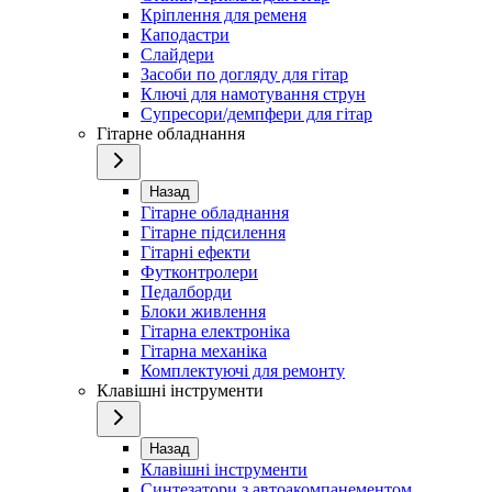
Кріплення для ременя
Каподастри
Слайдери
Засоби по догляду для гітар
Ключі для намотування струн
Супресори/демпфери для гітар
Гітарне обладнання
Назад
Гітарне обладнання
Гітарне підсилення
Гітарні ефекти
Футконтролери
Педалборди
Блоки живлення
Гітарна електроніка
Гітарна механіка
Комплектуючі для ремонту
Клавішні інструменти
Назад
Клавішні інструменти
Синтезатори з автоакомпанементом