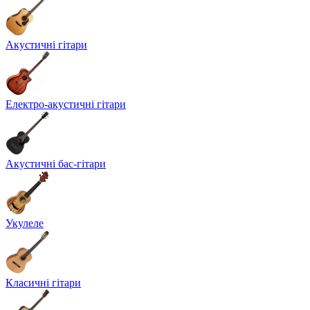
Акустичні гітари
Електро-акустичні гітари
Акустичні бас-гітари
Укулеле
Класичні гітари