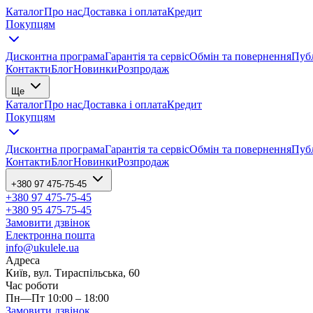
Каталог
Про нас
Доставка і оплата
Кредит
Покупцям
Дисконтна програма
Гарантія та сервіс
Обмін та повернення
Публ
Контакти
Блог
Новинки
Розпродаж
Ще
Каталог
Про нас
Доставка і оплата
Кредит
Покупцям
Дисконтна програма
Гарантія та сервіс
Обмін та повернення
Публ
Контакти
Блог
Новинки
Розпродаж
+380 97 475-75-45
+380 97 475-75-45
+380 95 475-75-45
Замовити дзвінок
Електронна пошта
info@ukulele.ua
Адреса
Київ, вул. Тираспільська, 60
Час роботи
Пн—Пт 10:00 – 18:00
Замовити дзвінок