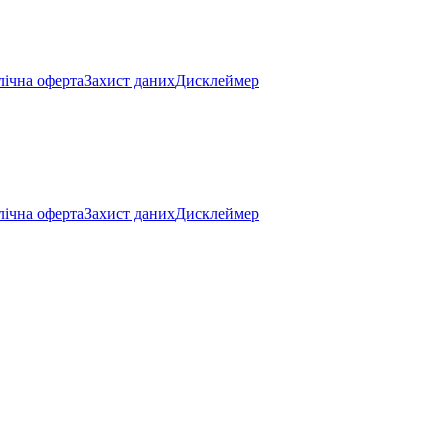
ічна оферта
Захист даних
Дисклеймер
ічна оферта
Захист даних
Дисклеймер