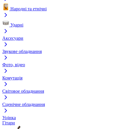
Народні та етнічні
Ударні
Аксесуари
Звукове обладнання
Фото, відео
Комутація
Світовое обладнання
Сценічне обладнання
Уцінка
Гітари