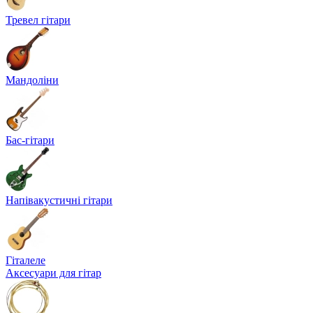
Тревел гітари
Мандоліни
Бас-гітари
Напівакустичні гітари
Гіталеле
Аксесуари для гітар