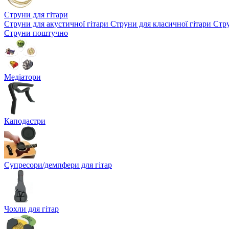
Струни для гітари
Струни для акустичної гітари
Струни для класичної гітари
Стру
Струни поштучно
Медіатори
Каподастри
Супресори/демпфери для гітар
Чохли для гітар