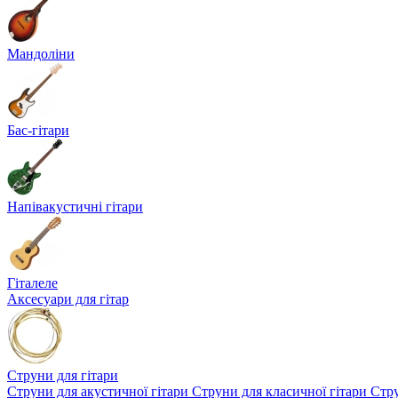
Мандоліни
Бас-гітари
Напівакустичні гітари
Гіталеле
Аксесуари для гітар
Струни для гітари
Струни для акустичної гітари
Струни для класичної гітари
Стру