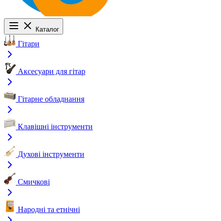
Каталог
Гітари
Аксесуари для гітар
Гітарне обладнання
Клавішні інструменти
Духові інструменти
Смичкові
Народні та етнічні