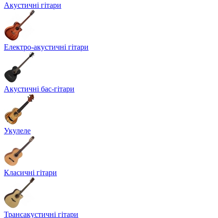
Акустичні гітари
Електро-акустичні гітари
Акустичні бас-гітари
Укулеле
Класичні гітари
Трансакустичні гітари