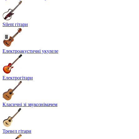
Silent гітари
Електроакустичні укулеле
Електрогітари
Класичні зі звукознімачем
Тревел гітари