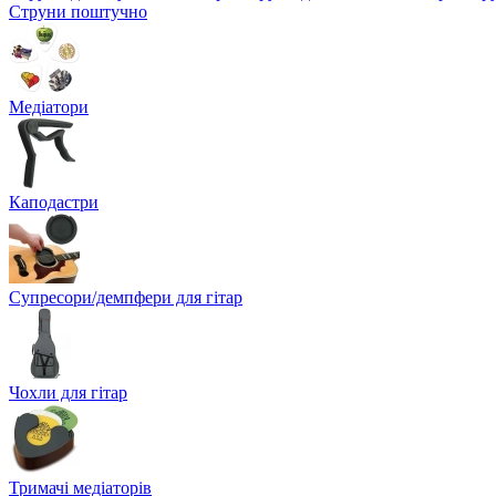
Струни поштучно
Медіатори
Каподастри
Супресори/демпфери для гітар
Чохли для гітар
Тримачі медіаторів