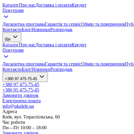
Каталог
Про нас
Доставка і оплата
Кредит
Покупцям
Дисконтна програма
Гарантія та сервіс
Обмін та повернення
Публ
Контакти
Блог
Новинки
Розпродаж
Ще
Каталог
Про нас
Доставка і оплата
Кредит
Покупцям
Дисконтна програма
Гарантія та сервіс
Обмін та повернення
Публ
Контакти
Блог
Новинки
Розпродаж
+380 97 475-75-45
+380 97 475-75-45
+380 95 475-75-45
Замовити дзвінок
Електронна пошта
info@ukulele.ua
Адреса
Київ, вул. Тираспільська, 60
Час роботи
Пн—Пт 10:00 – 18:00
Замовити дзвінок