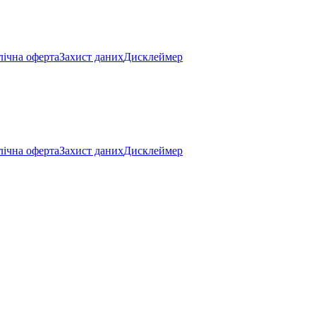
ічна оферта
Захист даних
Дисклеймер
ічна оферта
Захист даних
Дисклеймер