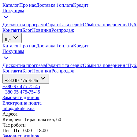
Каталог
Про нас
Доставка і оплата
Кредит
Покупцям
Дисконтна програма
Гарантія та сервіс
Обмін та повернення
Публ
Контакти
Блог
Новинки
Розпродаж
Ще
Каталог
Про нас
Доставка і оплата
Кредит
Покупцям
Дисконтна програма
Гарантія та сервіс
Обмін та повернення
Публ
Контакти
Блог
Новинки
Розпродаж
+380 97 475-75-45
+380 97 475-75-45
+380 95 475-75-45
Замовити дзвінок
Електронна пошта
info@ukulele.ua
Адреса
Київ, вул. Тираспільська, 60
Час роботи
Пн—Пт 10:00 – 18:00
Замовити дзвінок