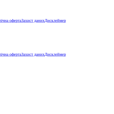
ічна оферта
Захист даних
Дисклеймер
ічна оферта
Захист даних
Дисклеймер