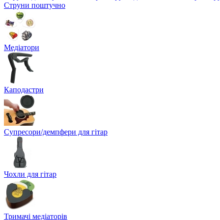
Струни поштучно
Медіатори
Каподастри
Супресори/демпфери для гітар
Чохли для гітар
Тримачі медіаторів