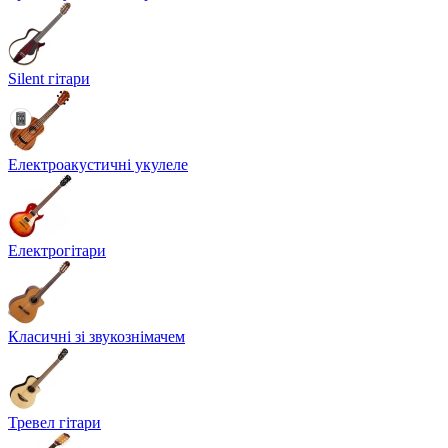
Silent гітари
Електроакустичні укулеле
Електрогітари
Класичні зі звукознімачем
Тревел гітари