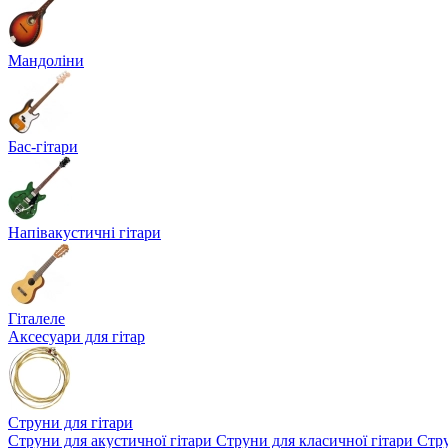
Мандоліни
Бас-гітари
Напівакустичні гітари
Гіталеле
Аксесуари для гітар
Струни для гітари
Струни для акустичної гітари
Струни для класичної гітари
Стру