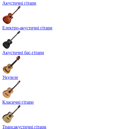
Акустичні гітари
Електро-акустичні гітари
Акустичні бас-гітари
Укулеле
Класичні гітари
Трансакустичні гітари