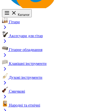
Каталог
Гітари
Аксесуари для гітар
Гітарне обладнання
Клавішні інструменти
Духові інструменти
Смичкові
Народні та етнічні