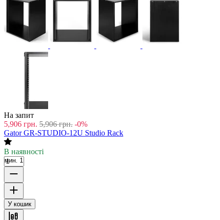
На запит
5,906
грн.
5,906
грн.
-0%
Gator GR-STUDIO-12U Studio Rack
В наявності
мин. 1
У кошик