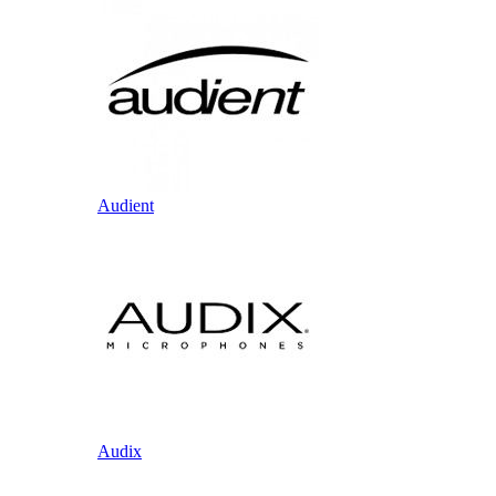
Audient
Audix