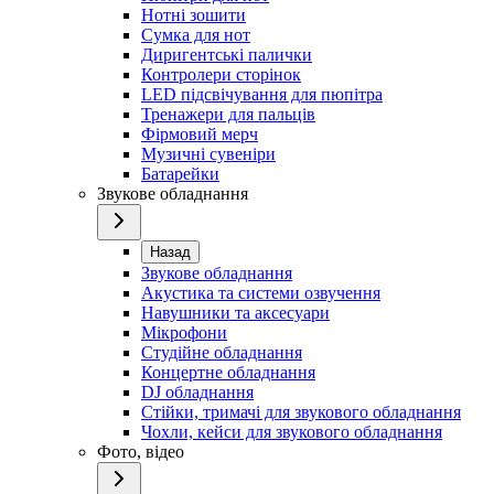
Нотні зошити
Сумка для нот
Диригентські палички
Контролери сторінок
LED підсвічування для пюпітра
Тренажери для пальців
Фірмовий мерч
Музичні сувеніри
Батарейки
Звукове обладнання
Назад
Звукове обладнання
Акустика та системи озвучення
Навушники та аксесуари
Мікрофони
Студійне обладнання
Концертне обладнання
DJ обладнання
Стійки, тримачі для звукового обладнання
Чохли, кейси для звукового обладнання
Фото, відео