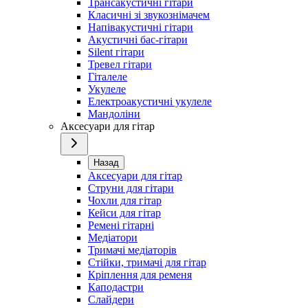
Трансакустичні гітари
Класичні зі звукознімачем
Напівакустичні гітари
Акустичні бас-гітари
Silent гітари
Тревел гітари
Гіталеле
Укулеле
Електроакустичні укулеле
Мандоліни
Аксесуари для гітар
Назад
Аксесуари для гітар
Струни для гітари
Чохли для гітар
Кейси для гітар
Ремені гітарні
Медіатори
Тримачі медіаторів
Стійки, тримачі для гітар
Кріплення для ременя
Каподастри
Слайдери