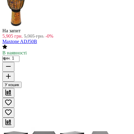
На запит
5,905
грн.
5,905
грн.
-0%
Maxtone ADJ50B
В наявності
мин. 1
У кошик