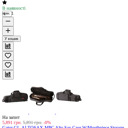
В наявності
мин. 1
У кошик
На запит
5,891
грн.
5,891
грн.
-0%
Gator GL-ALTOSAX-MPC Alto Sax Case W/Mouthpiece Storage