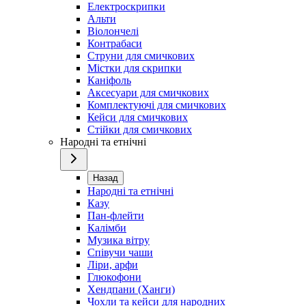
Електроскрипки
Альти
Віолончелі
Контрабаси
Струни для смичкових
Містки для скрипки
Каніфоль
Аксесуари для смичкових
Комплектуючі для смичкових
Кейси для смичкових
Стійки для смичкових
Народні та етнічні
Назад
Народні та етнічні
Казу
Пан-флейти
Калімби
Музика вітру
Співучи чаши
Ліри, арфи
Глюкофони
Хендпани (Ханги)
Чохли та кейси для народних