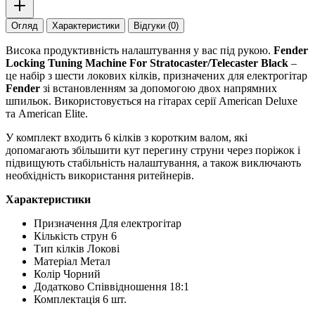
Огляд
Характеристики
Відгуки (0)
Висока продуктивність налаштування у вас під рукою.
Fender
Locking Tuning Machine For Stratocaster/Telecaster Black
–
це набір з шести локових кілків, призначених для електрогітар
Fender
зі встановленням за допомогою двох напрямних
шпильок. Використовується на гітарах серії American Deluxe
та American Elite.
У комплект входить 6 кілків з коротким валом, які
допомагають збільшити кут перегину струни через поріжок і
підвищують стабільність налаштування, а також виключають
необхідність використання ритейнерів.
Характеристики
Призначення Для електрогітар
Кількість струн 6
Тип кілків Локові
Матеріал Метал
Колір Чорний
Додатково Співвідношення 18:1
Комплектація 6 шт.