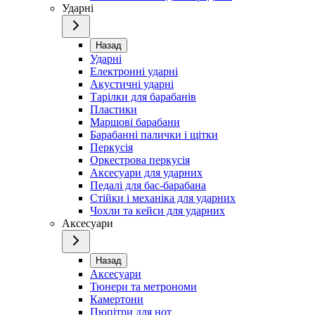
Ударні
Назад
Ударні
Електронні ударні
Акустичні ударні
Тарілки для барабанів
Пластики
Маршові барабани
Барабанні палички і щітки
Перкусія
Оркестрова перкусія
Аксесуари для ударних
Педалі для бас-барабана
Стійки і механіка для ударних
Чохли та кейси для ударних
Аксесуари
Назад
Аксесуари
Тюнери та метрономи
Камертони
Пюпітри для нот