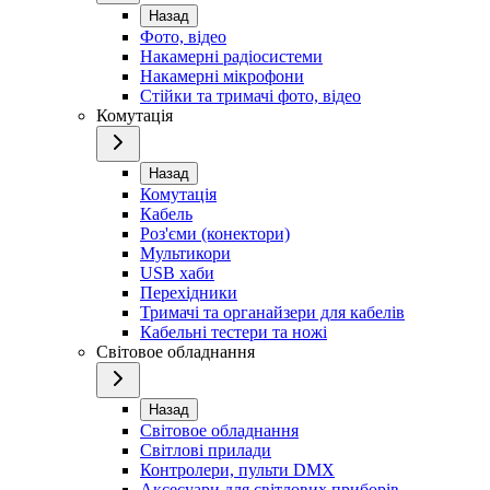
Назад
Фото, відео
Накамерні радіосистеми
Накамерні мікрофони
Стійки та тримачі фото, відео
Комутація
Назад
Комутація
Кабель
Роз'єми (конектори)
Мультикори
USB хаби
Перехідники
Тримачі та органайзери для кабелів
Кабельні тестери та ножі
Світовое обладнання
Назад
Світовое обладнання
Світлові прилади
Контролери, пульти DMX
Аксесуари для світлових приборів