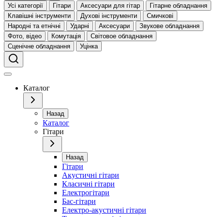
Усі категорії
Гітари
Аксесуари для гітар
Гітарне обладнання
Клавішні інструменти
Духові інструменти
Смичкові
Народні та етнічні
Ударні
Аксесуари
Звукове обладнання
Фото, відео
Комутація
Світовое обладнання
Сценічне обладнання
Уцінка
Каталог
Назад
Каталог
Гітари
Назад
Гітари
Акустичні гітари
Класичні гітари
Електрогітари
Бас-гітари
Електро-акустичні гітари