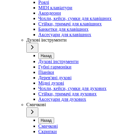
Роялі
MIDI клавіатури
Акордеони
Чохли, кейси, сумки для клавішних
Стійки, тримачі для клавішних
Банкетки для клавішних
Аксесуари для клавішних
Духові інструменти
Назад
Духові інструменти
Губні гармоніки
Піаніки
Дерев'яні духові
Мідні духові
Чохли, кейси, сумки для духових
Стійки, тримачі для духових
Аксесуари для духових
Смичкові
Назад
Смичкові
Скрипки