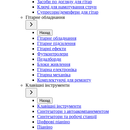
Засоби по догляду для гітар
Ключі для намотування струн
Супресори/демпфери для гітар
Гітарне обладнання
Назад
Гітарне обладнання
Гітарне підсилення
Гітарні ефекти
Футконтролери
Педалборди
Блоки живлення
Гітарна електроніка
Гітарна механіка
Комплектуючі для ремонту
Клавішні інструменти
Назад
Клавішні інструменти
Синтезатори з автоакомпанементом
Синтезатори та робочі станції
Цифрові піаніно
Піаніно