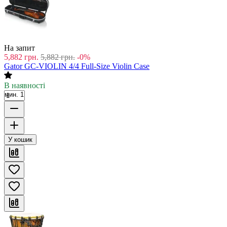
На запит
5,882
грн.
5,882
грн.
-0%
Gator GC-VIOLIN 4/4 Full-Size Violin Case
В наявності
мин. 1
У кошик