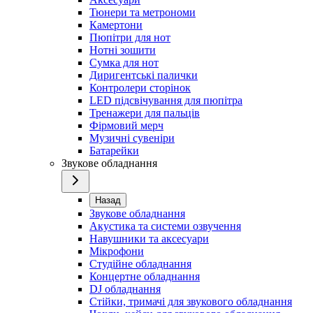
Тюнери та метрономи
Камертони
Пюпітри для нот
Нотні зошити
Сумка для нот
Диригентські палички
Контролери сторінок
LED підсвічування для пюпітра
Тренажери для пальців
Фірмовий мерч
Музичні сувеніри
Батарейки
Звукове обладнання
Назад
Звукове обладнання
Акустика та системи озвучення
Навушники та аксесуари
Мікрофони
Студійне обладнання
Концертне обладнання
DJ обладнання
Стійки, тримачі для звукового обладнання