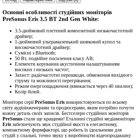
Основні особливості студійних моніторів
PreSonus Eris 3.5 BT 2nd Gen White:
3.5-дюймовий плетений композитний низькочастотний
драйвер;
1-дюймовий ультрамаленький шовковий купол та
високочастотний драйвер;
Сумісні з Bluetooth;
50 Вт, подвійне посилення класу AB;
Елементи керування акустичним налаштуванням
високих і низьких частот;
Захист: радіочастотні перешкоди, обмеження вихідного
струму та можливості перегрівання;
Режим енергоощадження (вмикається через 40 хвилин);
Колір білий.
Монітори серії
PreSonus Eris
використовуються по всьому
світу аудіоінженерами та продюсерами, яким потрібно почути
кожну деталь своїх записів. Бестселери студійних моніторів
PreSonus
стали ще кращими! Еталонні студійні медіамонітори
Eris
забезпечують звук студійної якості в елегантному,
компактному формфакторі, що робить їх ідеальними для
студій у спальні, точно звуку у виробництві відеопродакшну