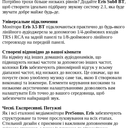
Потрібно трохи більше низьких рівнів? Додайте
Eris Sub8 BT
,
щоб створити ідеально підібрану звукову систему 2.1, яка буде
звучати добре майже будь-де.
Універсальне підключення
Монітори
Eris 3.5 BT
підключаються практично до будь-якого
лінійного аудіоджерела за допомогою 1/4-дюймових входів
TRS і RCA на задній панелі та 1/8-дюймового лінійного
стереовходу на передній панелі.
Створені відповідно до вашої кімнати
На відміну від інших домашніх аудіодинаміків, що
підвищують низькі частоти за допомогою інших частот,
колонки
Eris
забезпечують рівномірний відгук у всьому
діапазоні частот, від низьких до високих. Це означає, що ви
почуєте свою улюблену музику саме так, якою її створювали
виконавці та інженери. Елементи керування високими та
низькими акустичними налаштуваннями дозволяють вам
налаштувати Eris точно до вашого середовища, щоб
забезпечити найкращий звук.
Чесні. Експресивні. Потужні
Як і всі еталонні медіамонітори
PreSonus
,
Eris
забезпечують
структуроване та точне прослуховування на всіх етапах.
Стильний дизайн є приємним і важливим доповненням до