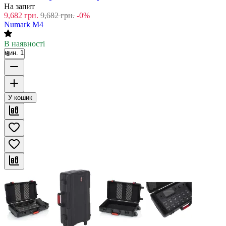
На запит
9,682
грн.
9,682
грн.
-0%
Numark M4
В наявності
мин. 1
У кошик