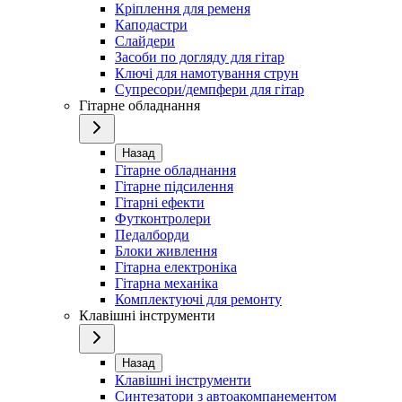
Кріплення для ременя
Каподастри
Слайдери
Засоби по догляду для гітар
Ключі для намотування струн
Супресори/демпфери для гітар
Гітарне обладнання
Назад
Гітарне обладнання
Гітарне підсилення
Гітарні ефекти
Футконтролери
Педалборди
Блоки живлення
Гітарна електроніка
Гітарна механіка
Комплектуючі для ремонту
Клавішні інструменти
Назад
Клавішні інструменти
Синтезатори з автоакомпанементом