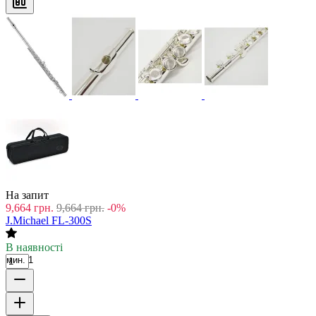
На запит
9,664
грн.
9,664
грн.
-0%
J.Michael FL-300S
В наявності
мин. 1