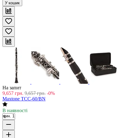
У кошик
На запит
9,657
грн.
9,657
грн.
-0%
Maxtone TCC-60/BN
В наявності
мин. 1