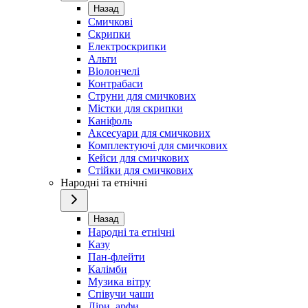
Назад
Смичкові
Скрипки
Електроскрипки
Альти
Віолончелі
Контрабаси
Струни для смичкових
Містки для скрипки
Каніфоль
Аксесуари для смичкових
Комплектуючі для смичкових
Кейси для смичкових
Стійки для смичкових
Народні та етнічні
Назад
Народні та етнічні
Казу
Пан-флейти
Калімби
Музика вітру
Співучи чаши
Ліри, арфи