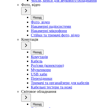
Чохли, кейси для звукового обладнання
Фото, відео
Назад
Фото, відео
Накамерні радіосистеми
Накамерні мікрофони
Стійки та тримачі фото, відео
Комутація
Назад
Комутація
Кабель
Роз'єми (конектори)
Мультикори
USB хаби
Перехідники
Тримачі та органайзери для кабелів
Кабельні тестери та ножі
Світовое обладнання
Назад