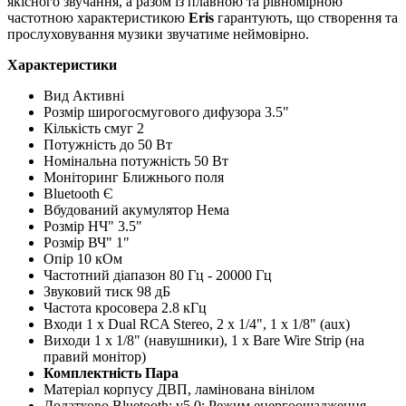
якісного звучання, а разом із плавною та рівномірною
частотною характеристикою
Eris
гарантують, що створення та
прослуховування музики звучатиме неймовірно.
Характеристики
Вид Активні
Розмір широгосмугового дифузора 3.5"
Кількість смуг 2
Потужність до 50 Вт
Номінальна потужність 50 Вт
Моніторинг Ближнього поля
Bluetooth Є
Вбудований акумулятор Нема
Розмір НЧ" 3.5"
Розмір ВЧ" 1"
Опір 10 кОм
Частотний діапазон 80 Гц - 20000 Гц
Звуковий тиск 98 дБ
Частота кросовера 2.8 кГц
Входи 1 x Dual RCA Stereo, 2 x 1/4", 1 x 1/8" (aux)
Виходи 1 x 1/8" (навушники), 1 x Bare Wire Strip (на
правий монітор)
Комплектність Пара
Матеріал корпусу ДВП, ламінована вінілом
Додатково Bluetooth: v5.0; Режим енергоощадження