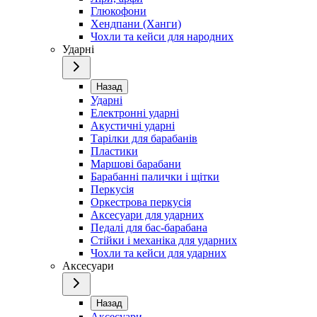
Глюкофони
Хендпани (Ханги)
Чохли та кейси для народних
Ударні
Назад
Ударні
Електронні ударні
Акустичні ударні
Тарілки для барабанів
Пластики
Маршові барабани
Барабанні палички і щітки
Перкусія
Оркестрова перкусія
Аксесуари для ударних
Педалі для бас-барабана
Стійки і механіка для ударних
Чохли та кейси для ударних
Аксесуари
Назад
Аксесуари