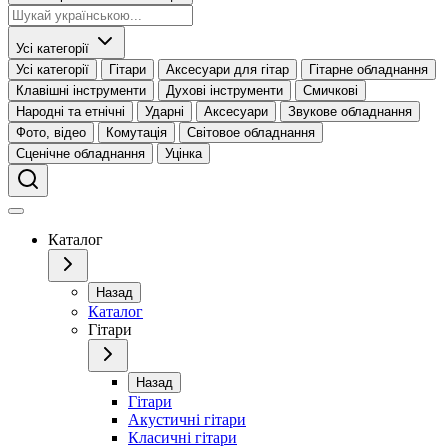
Усі категорії
Усі категорії
Гітари
Аксесуари для гітар
Гітарне обладнання
Клавішні інструменти
Духові інструменти
Смичкові
Народні та етнічні
Ударні
Аксесуари
Звукове обладнання
Фото, відео
Комутація
Світовое обладнання
Сценічне обладнання
Уцінка
Каталог
Назад
Каталог
Гітари
Назад
Гітари
Акустичні гітари
Класичні гітари