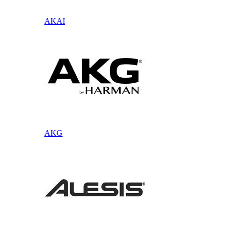
AKAI
AKG