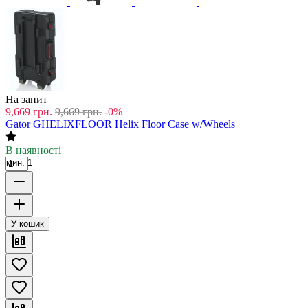
На запит
9,669
грн.
9,669
грн.
-0%
Gator GHELIXFLOOR Helix Floor Case w/Wheels
В наявності
мин. 1
У кошик