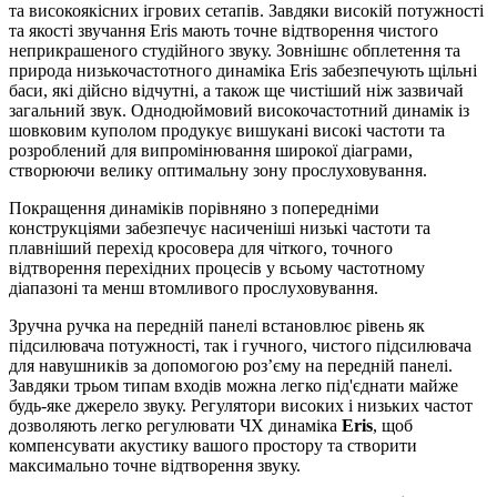
та високоякісних ігрових сетапів. Завдяки високій потужності
та якості звучання Eris мають точне відтворення чистого
неприкрашеного студійного звуку. Зовнішнє обплетення та
природа низькочастотного динаміка Eris забезпечують щільні
баси, які дійсно відчутні, а також ще чистіший ніж зазвичай
загальний звук. Однодюймовий високочастотний динамік із
шовковим куполом продукує вишукані високі частоти та
розроблений для випромінювання широкої діаграми,
створюючи велику оптимальну зону прослуховування.
Покращення динаміків порівняно з попередніми
конструкціями забезпечує насиченіші низькі частоти та
плавніший перехід кросовера для чіткого, точного
відтворення перехідних процесів у всьому частотному
діапазоні та менш втомливого прослуховування.
Зручна ручка на передній панелі встановлює рівень як
підсилювача потужності, так і гучного, чистого підсилювача
для навушників за допомогою роз’єму на передній панелі.
Завдяки трьом типам входів можна легко під'єднати майже
будь-яке джерело звуку. Регулятори високих і низьких частот
дозволяють легко регулювати ЧХ динаміка
Eris
, щоб
компенсувати акустику вашого простору та створити
максимально точне відтворення звуку.