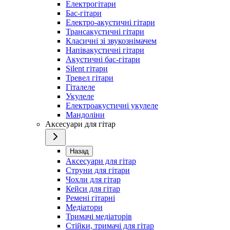
Електрогітари
Бас-гітари
Електро-акустичні гітари
Трансакустичні гітари
Класичні зі звукознімачем
Напівакустичні гітари
Акустичні бас-гітари
Silent гітари
Тревел гітари
Гіталеле
Укулеле
Електроакустичні укулеле
Мандоліни
Аксесуари для гітар
Назад
Аксесуари для гітар
Струни для гітари
Чохли для гітар
Кейси для гітар
Ремені гітарні
Медіатори
Тримачі медіаторів
Стійки, тримачі для гітар