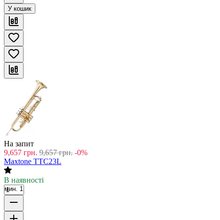
У кошик
На запит
9,657
грн.
9,657
грн.
-0%
Maxtone TTC23L
В наявності
мин. 1