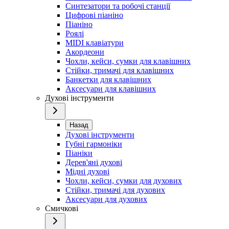
Синтезатори та робочі станції
Цифрові піаніно
Піаніно
Роялі
MIDI клавіатури
Акордеони
Чохли, кейси, сумки для клавішних
Стійки, тримачі для клавішних
Банкетки для клавішних
Аксесуари для клавішних
Духові інструменти
Назад
Духові інструменти
Губні гармоніки
Піаніки
Дерев'яні духові
Мідні духові
Чохли, кейси, сумки для духових
Стійки, тримачі для духових
Аксесуари для духових
Смичкові