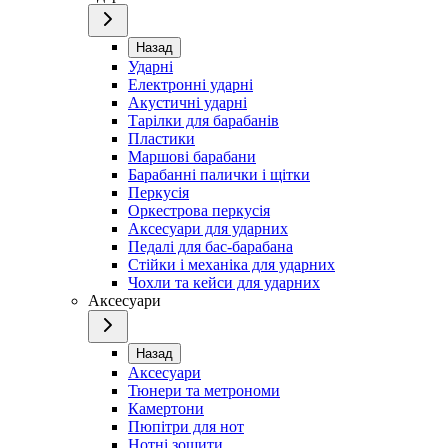
Назад
Ударні
Електронні ударні
Акустичні ударні
Тарілки для барабанів
Пластики
Маршові барабани
Барабанні палички і щітки
Перкусія
Оркестрова перкусія
Аксесуари для ударних
Педалі для бас-барабана
Стійки і механіка для ударних
Чохли та кейси для ударних
Аксесуари
Назад
Аксесуари
Тюнери та метрономи
Камертони
Пюпітри для нот
Нотні зошити