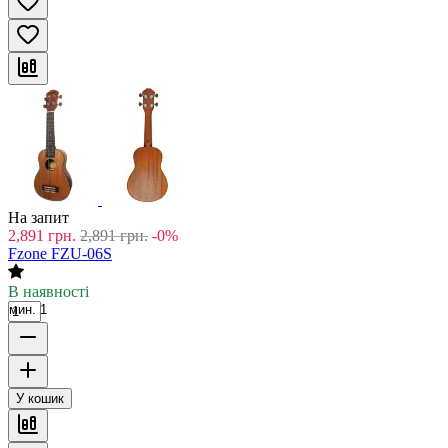
На запит
2,891
грн.
2,891
грн.
-0%
Fzone FZU-06S
В наявності
мин. 1
У кошик