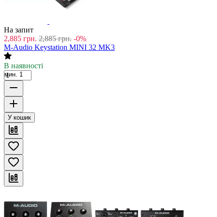
На запит
2,885
грн.
2,885
грн.
-0%
M-Audio Keystation MINI 32 MK3
В наявності
мин. 1
У кошик