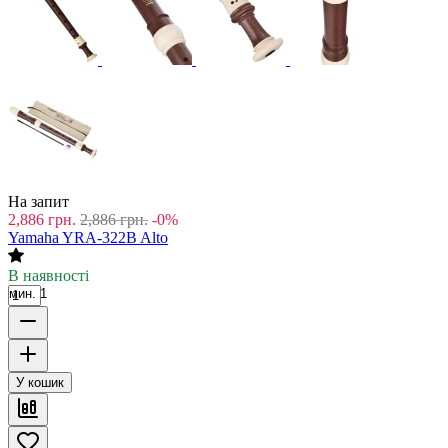
На запит
2,886
грн.
2,886
грн.
-0%
Yamaha YRA-322B Alto
В наявності
мин. 1
У кошик