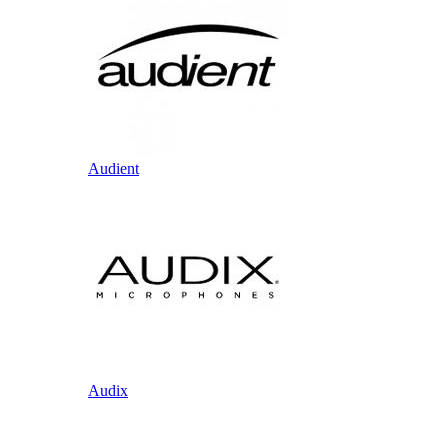
Audient
Audix