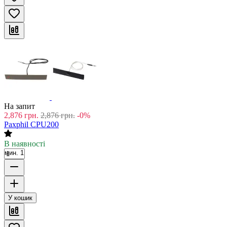
На запит
2,876
грн.
2,876
грн.
-0%
Paxphil CPU200
В наявності
мин. 1
У кошик