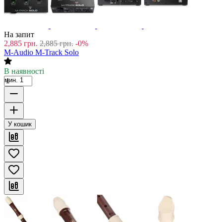
На запит
2,885
грн.
2,885
грн.
-0%
M-Audio M-Track Solo
В наявності
мин. 1
У кошик