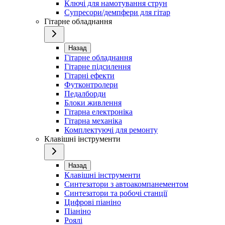
Ключі для намотування струн
Супресори/демпфери для гітар
Гітарне обладнання
Назад
Гітарне обладнання
Гітарне підсилення
Гітарні ефекти
Футконтролери
Педалборди
Блоки живлення
Гітарна електроніка
Гітарна механіка
Комплектуючі для ремонту
Клавішні інструменти
Назад
Клавішні інструменти
Синтезатори з автоакомпанементом
Синтезатори та робочі станції
Цифрові піаніно
Піаніно
Роялі