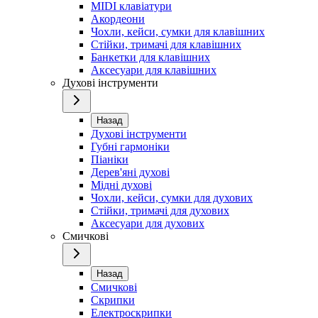
MIDI клавіатури
Акордеони
Чохли, кейси, сумки для клавішних
Стійки, тримачі для клавішних
Банкетки для клавішних
Аксесуари для клавішних
Духові інструменти
Назад
Духові інструменти
Губні гармоніки
Піаніки
Дерев'яні духові
Мідні духові
Чохли, кейси, сумки для духових
Стійки, тримачі для духових
Аксесуари для духових
Смичкові
Назад
Смичкові
Скрипки
Електроскрипки