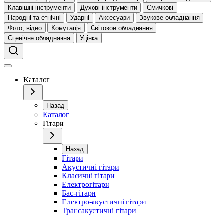
Клавішні інструменти
Духові інструменти
Смичкові
Народні та етнічні
Ударні
Аксесуари
Звукове обладнання
Фото, відео
Комутація
Світовое обладнання
Сценічне обладнання
Уцінка
Каталог
Назад
Каталог
Гітари
Назад
Гітари
Акустичні гітари
Класичні гітари
Електрогітари
Бас-гітари
Електро-акустичні гітари
Трансакустичні гітари