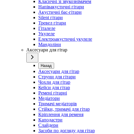
Класичні зі звукознімачем
Напівакустичні гітари
Акустичні бас-гітари
Silent гітари
Тревел гітари
Гіталеле
Укулеле
Електроакустичні укулеле
Мандоліни
Аксесуари для гітар
Назад
Аксесуари для гітар
Струни для гітари
Чохли для гітар
Кейси для гітар
Ремені гітарні
Медіатори
Тримачі медіаторів
Стійки, тримачі для гітар
Кріплення для ременя
Каподастри
Слайдери
Засоби по догляду для гітар