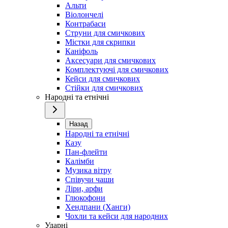
Альти
Віолончелі
Контрабаси
Струни для смичкових
Містки для скрипки
Каніфоль
Аксесуари для смичкових
Комплектуючі для смичкових
Кейси для смичкових
Стійки для смичкових
Народні та етнічні
Назад
Народні та етнічні
Казу
Пан-флейти
Калімби
Музика вітру
Співучи чаши
Ліри, арфи
Глюкофони
Хендпани (Ханги)
Чохли та кейси для народних
Ударні