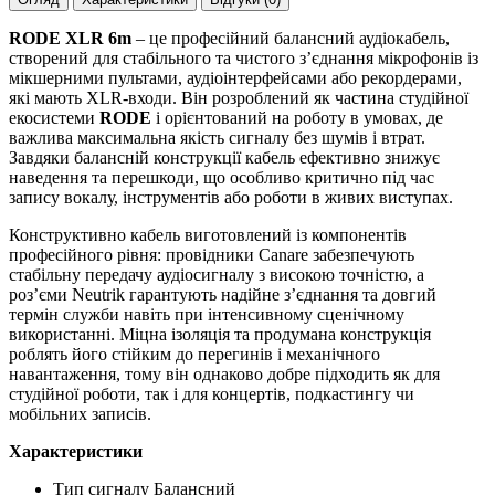
RODE XLR 6m
– це професійний балансний аудіокабель,
створений для стабільного та чистого з’єднання мікрофонів із
мікшерними пультами, аудіоінтерфейсами або рекордерами,
які мають XLR-входи. Він розроблений як частина студійної
екосистеми
RODE
і орієнтований на роботу в умовах, де
важлива максимальна якість сигналу без шумів і втрат.
Завдяки балансній конструкції кабель ефективно знижує
наведення та перешкоди, що особливо критично під час
запису вокалу, інструментів або роботи в живих виступах.
Конструктивно кабель виготовлений із компонентів
професійного рівня: провідники Canare забезпечують
стабільну передачу аудіосигналу з високою точністю, а
роз’єми Neutrik гарантують надійне з’єднання та довгий
термін служби навіть при інтенсивному сценічному
використанні. Міцна ізоляція та продумана конструкція
роблять його стійким до перегинів і механічного
навантаження, тому він однаково добре підходить як для
студійної роботи, так і для концертів, подкастингу чи
мобільних записів.
Характеристики
Тип сигналу Балансний