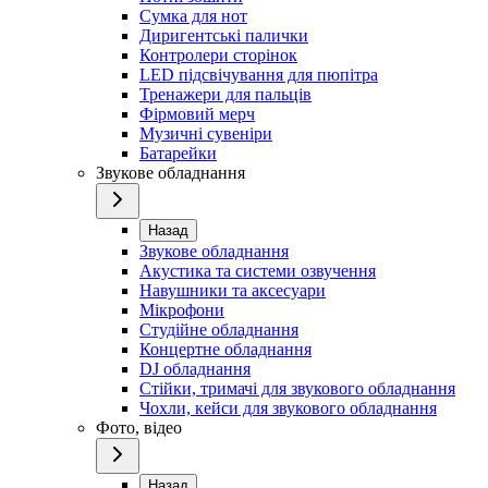
Сумка для нот
Диригентські палички
Контролери сторінок
LED підсвічування для пюпітра
Тренажери для пальців
Фірмовий мерч
Музичні сувеніри
Батарейки
Звукове обладнання
Назад
Звукове обладнання
Акустика та системи озвучення
Навушники та аксесуари
Мікрофони
Студійне обладнання
Концертне обладнання
DJ обладнання
Стійки, тримачі для звукового обладнання
Чохли, кейси для звукового обладнання
Фото, відео
Назад