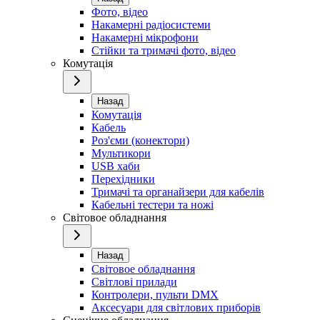
Фото, відео
Накамерні радіосистеми
Накамерні мікрофони
Стійки та тримачі фото, відео
Комутація
Назад
Комутація
Кабель
Роз'єми (конектори)
Мультикори
USB хаби
Перехідники
Тримачі та органайзери для кабелів
Кабельні тестери та ножі
Світовое обладнання
Назад
Світовое обладнання
Світлові прилади
Контролери, пульти DMX
Аксесуари для світлових приборів