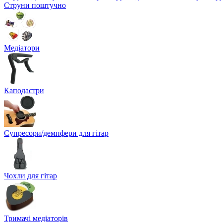
Струни поштучно
Медіатори
Каподастри
Супресори/демпфери для гітар
Чохли для гітар
Тримачі медіаторів