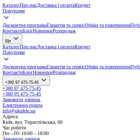
Каталог
Про нас
Доставка і оплата
Кредит
Покупцям
Дисконтна програма
Гарантія та сервіс
Обмін та повернення
Публ
Контакти
Блог
Новинки
Розпродаж
Ще
Каталог
Про нас
Доставка і оплата
Кредит
Покупцям
Дисконтна програма
Гарантія та сервіс
Обмін та повернення
Публ
Контакти
Блог
Новинки
Розпродаж
+380 97 475-75-45
+380 97 475-75-45
+380 95 475-75-45
Замовити дзвінок
Електронна пошта
info@ukulele.ua
Адреса
Київ, вул. Тираспільська, 60
Час роботи
Пн—Пт 10:00 – 18:00
Замовити дзвінок