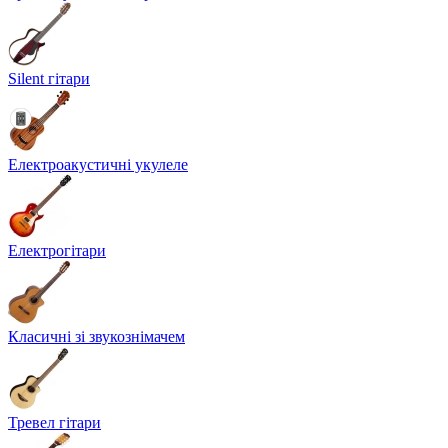
Silent гітари
Електроакустичні укулеле
Електрогітари
Класичні зі звукознімачем
Тревел гітари