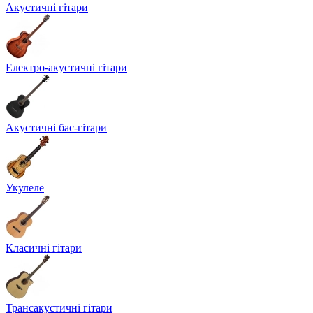
Акустичні гітари
Електро-акустичні гітари
Акустичні бас-гітари
Укулеле
Класичні гітари
Трансакустичні гітари