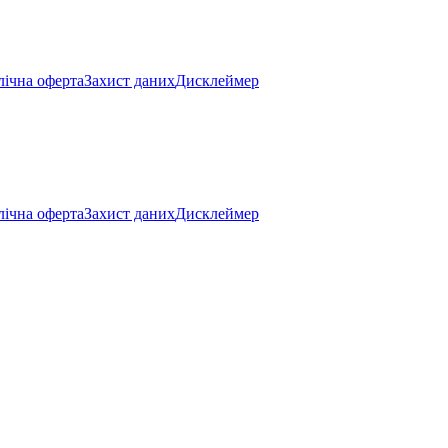
ічна оферта
Захист даних
Дисклеймер
ічна оферта
Захист даних
Дисклеймер