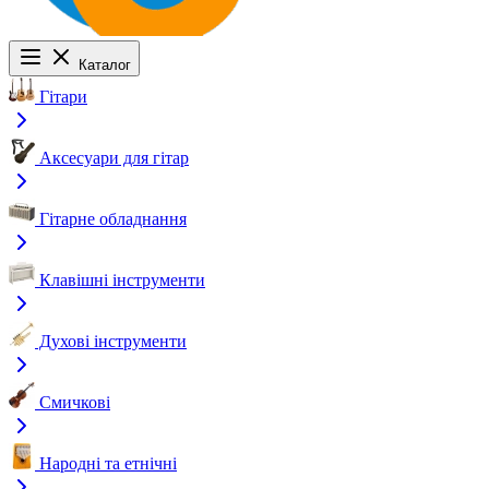
Каталог
Гітари
Аксесуари для гітар
Гітарне обладнання
Клавішні інструменти
Духові інструменти
Смичкові
Народні та етнічні