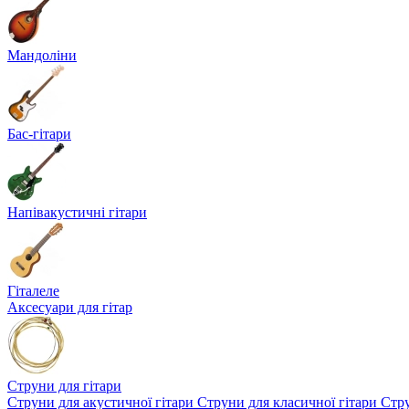
Мандоліни
Бас-гітари
Напівакустичні гітари
Гіталеле
Аксесуари для гітар
Струни для гітари
Струни для акустичної гітари
Струни для класичної гітари
Стру