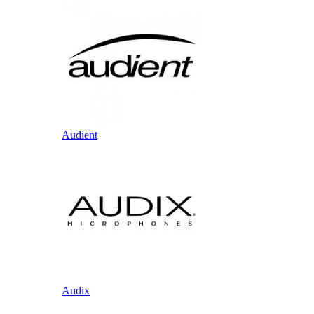
Audient
Audix