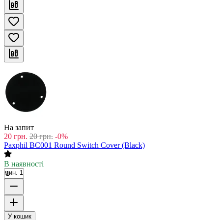
На запит
20
грн.
20
грн.
-0%
Paxphil BC001 Round Switch Cover (Black)
В наявності
мин. 1
У кошик