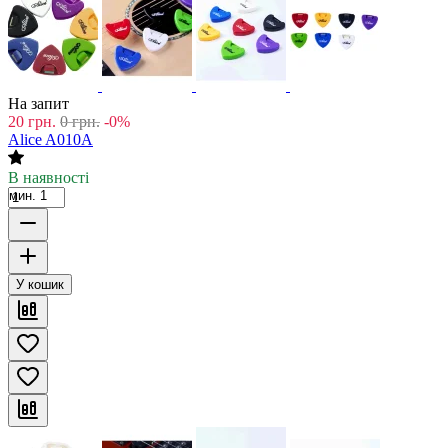
На запит
20
грн.
0
грн.
-0%
Alice A010A
В наявності
мин. 1
У кошик