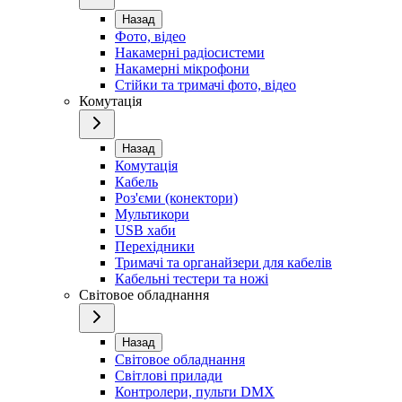
Назад
Фото, відео
Накамерні радіосистеми
Накамерні мікрофони
Стійки та тримачі фото, відео
Комутація
Назад
Комутація
Кабель
Роз'єми (конектори)
Мультикори
USB хаби
Перехідники
Тримачі та органайзери для кабелів
Кабельні тестери та ножі
Світовое обладнання
Назад
Світовое обладнання
Світлові прилади
Контролери, пульти DMX