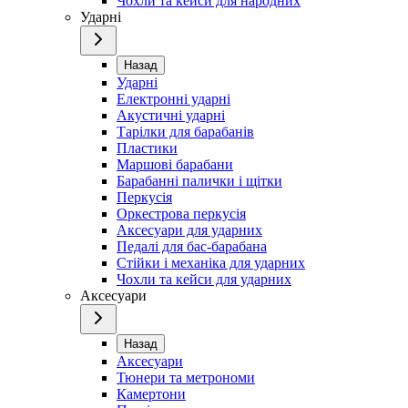
Чохли та кейси для народних
Ударні
Назад
Ударні
Електронні ударні
Акустичні ударні
Тарілки для барабанів
Пластики
Маршові барабани
Барабанні палички і щітки
Перкусія
Оркестрова перкусія
Аксесуари для ударних
Педалі для бас-барабана
Стійки і механіка для ударних
Чохли та кейси для ударних
Аксесуари
Назад
Аксесуари
Тюнери та метрономи
Камертони