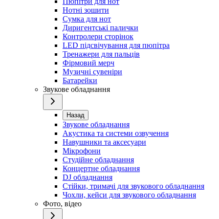
Пюпітри для нот
Нотні зошити
Сумка для нот
Диригентські палички
Контролери сторінок
LED підсвічування для пюпітра
Тренажери для пальців
Фірмовий мерч
Музичні сувеніри
Батарейки
Звукове обладнання
Назад
Звукове обладнання
Акустика та системи озвучення
Навушники та аксесуари
Мікрофони
Студійне обладнання
Концертне обладнання
DJ обладнання
Стійки, тримачі для звукового обладнання
Чохли, кейси для звукового обладнання
Фото, відео