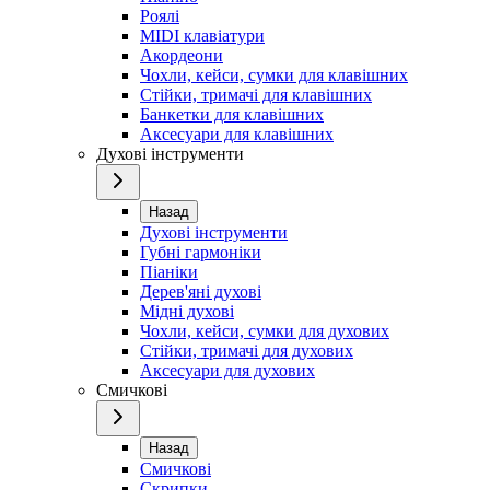
Роялі
MIDI клавіатури
Акордеони
Чохли, кейси, сумки для клавішних
Стійки, тримачі для клавішних
Банкетки для клавішних
Аксесуари для клавішних
Духові інструменти
Назад
Духові інструменти
Губні гармоніки
Піаніки
Дерев'яні духові
Мідні духові
Чохли, кейси, сумки для духових
Стійки, тримачі для духових
Аксесуари для духових
Смичкові
Назад
Смичкові
Скрипки