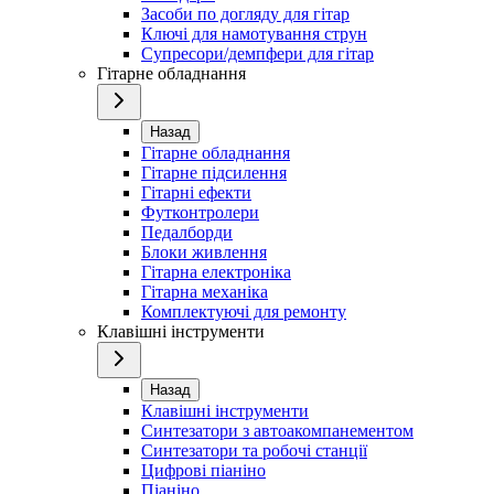
Засоби по догляду для гітар
Ключі для намотування струн
Супресори/демпфери для гітар
Гітарне обладнання
Назад
Гітарне обладнання
Гітарне підсилення
Гітарні ефекти
Футконтролери
Педалборди
Блоки живлення
Гітарна електроніка
Гітарна механіка
Комплектуючі для ремонту
Клавішні інструменти
Назад
Клавішні інструменти
Синтезатори з автоакомпанементом
Синтезатори та робочі станції
Цифрові піаніно
Піаніно