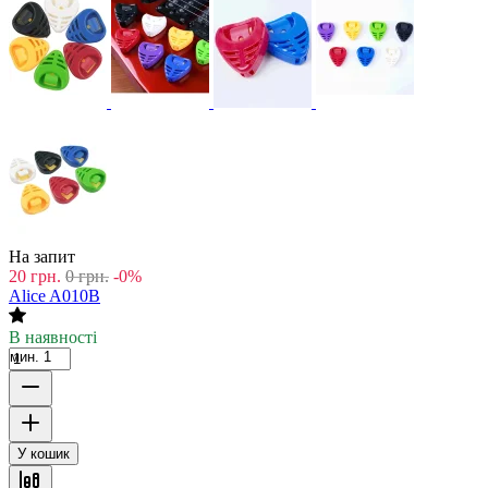
На запит
20
грн.
0
грн.
-0%
Alice A010B
В наявності
мин. 1
У кошик