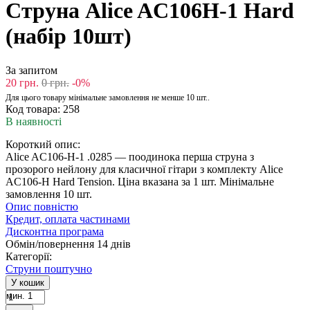
Струна Alice AC106H-1 Hard
(набір 10шт)
За запитом
20
грн.
0
грн.
-0%
Для цього товару мінімальне замовлення не менше 10 шт..
Код товара:
258
В наявності
Короткий опис:
Alice AC106-H-1 .0285 — поодинока перша струна з
прозорого нейлону для класичної гітари з комплекту Alice
AC106-H Hard Tension. ​Ціна вказана за 1 шт. Мінімальне
замовлення 10 шт.
Опис повністю
Кредит, оплата частинами
Дисконтна програма
Обмін/повернення 14 днів
Категорії:
Струни поштучно
У кошик
мин. 1