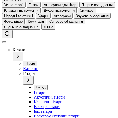
Усі категорії
Гітари
Аксесуари для гітар
Гітарне обладнання
Клавішні інструменти
Духові інструменти
Смичкові
Народні та етнічні
Ударні
Аксесуари
Звукове обладнання
Фото, відео
Комутація
Світовое обладнання
Сценічне обладнання
Уцінка
Каталог
Назад
Каталог
Гітари
Назад
Гітари
Акустичні гітари
Класичні гітари
Електрогітари
Бас-гітари
Електро-акустичні гітари