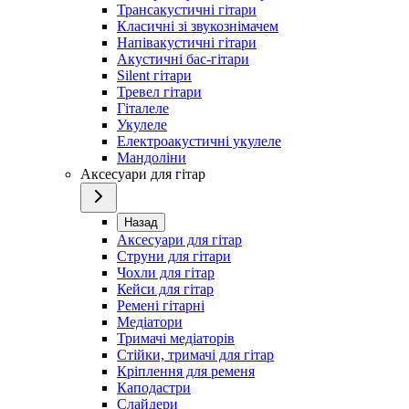
Трансакустичні гітари
Класичні зі звукознімачем
Напівакустичні гітари
Акустичні бас-гітари
Silent гітари
Тревел гітари
Гіталеле
Укулеле
Електроакустичні укулеле
Мандоліни
Аксесуари для гітар
Назад
Аксесуари для гітар
Струни для гітари
Чохли для гітар
Кейси для гітар
Ремені гітарні
Медіатори
Тримачі медіаторів
Стійки, тримачі для гітар
Кріплення для ременя
Каподастри
Слайдери