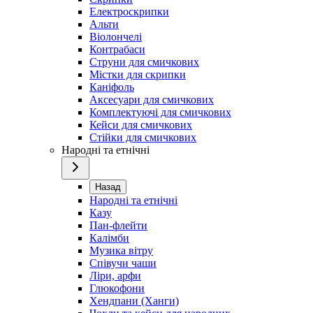
Електроскрипки
Альти
Віолончелі
Контрабаси
Струни для смичкових
Містки для скрипки
Каніфоль
Аксесуари для смичкових
Комплектуючі для смичкових
Кейси для смичкових
Стійки для смичкових
Народні та етнічні
Назад
Народні та етнічні
Казу
Пан-флейти
Калімби
Музика вітру
Співучи чаши
Ліри, арфи
Глюкофони
Хендпани (Ханги)