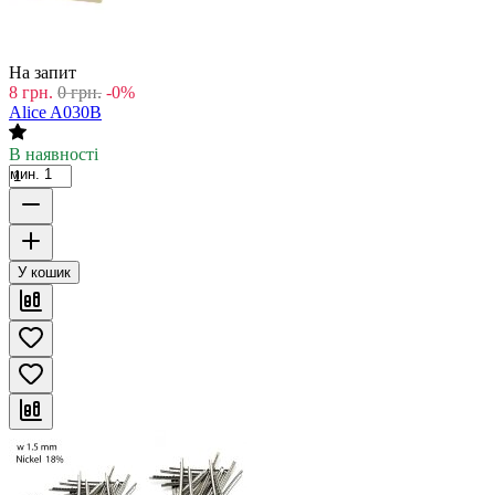
На запит
8
грн.
0
грн.
-0%
Alice A030B
В наявності
мин. 1
У кошик