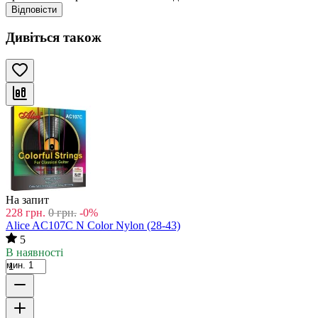
Відповісти
Дивіться також
На запит
228
грн.
0
грн.
-0%
Alice AC107C N Color Nylon (28-43)
5
В наявності
мин. 1