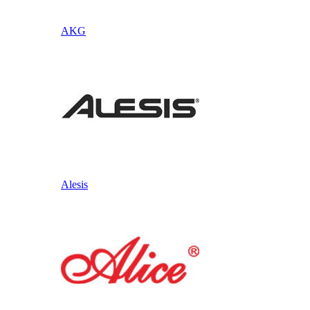
AKG
Alesis