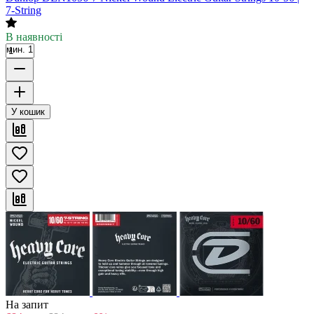
7-String
В наявності
мин. 1
У кошик
На запит