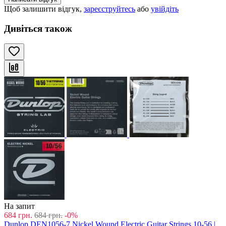
Щоб залишити відгук,
зареєструйтесь
або
увійдіть
Дивіться також
На запит
684
грн.
684
грн.
-0%
Dunlop DEN1056-7 Nickel Wound Electric Guitar Strings 10-56 |