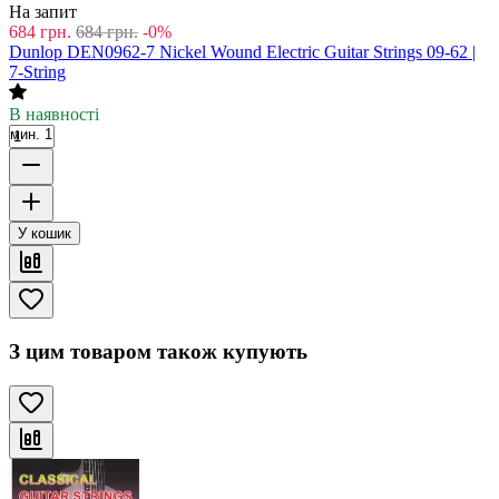
На запит
684
грн.
684
грн.
-0%
Dunlop DEN0962-7 Nickel Wound Electric Guitar Strings 09-62 |
7-String
В наявності
мин. 1
У кошик
З цим товаром також купують