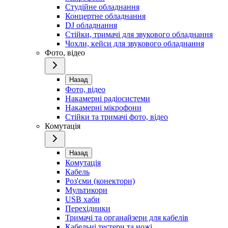
Студійне обладнання
Концертне обладнання
DJ обладнання
Стійки, тримачі для звукового обладнання
Чохли, кейси для звукового обладнання
Фото, відео
Назад
Фото, відео
Накамерні радіосистеми
Накамерні мікрофони
Стійки та тримачі фото, відео
Комутація
Назад
Комутація
Кабель
Роз'єми (конектори)
Мультикори
USB хаби
Перехідники
Тримачі та органайзери для кабелів
Кабельні тестери та ножі