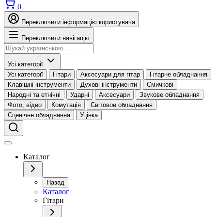
0
Переключити інформацію користувача
Переключити навігацію
Усі категорії
Усі категорії
Гітари
Аксесуари для гітар
Гітарне обладнання
Клавішні інструменти
Духові інструменти
Смичкові
Народні та етнічні
Ударні
Аксесуари
Звукове обладнання
Фото, відео
Комутація
Світовое обладнання
Сценічне обладнання
Уцінка
Каталог
Назад
Каталог
Гітари