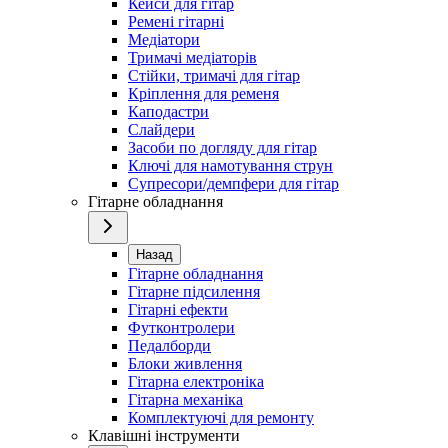
Кейси для гітар
Ремені гітарні
Медіатори
Тримачі медіаторів
Стійки, тримачі для гітар
Кріплення для ременя
Каподастри
Слайдери
Засоби по догляду для гітар
Ключі для намотування струн
Супресори/демпфери для гітар
Гітарне обладнання
Назад
Гітарне обладнання
Гітарне підсилення
Гітарні ефекти
Футконтролери
Педалборди
Блоки живлення
Гітарна електроніка
Гітарна механіка
Комплектуючі для ремонту
Клавішні інструменти