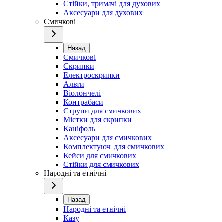
Стійки, тримачі для духових
Аксесуари для духових
Смичкові
Назад
Смичкові
Скрипки
Електроскрипки
Альти
Віолончелі
Контрабаси
Струни для смичкових
Містки для скрипки
Каніфоль
Аксесуари для смичкових
Комплектуючі для смичкових
Кейси для смичкових
Стійки для смичкових
Народні та етнічні
Назад
Народні та етнічні
Казу