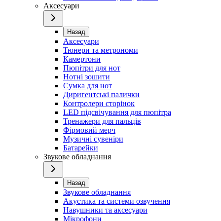
Аксесуари
Назад
Аксесуари
Тюнери та метрономи
Камертони
Пюпітри для нот
Нотні зошити
Сумка для нот
Диригентські палички
Контролери сторінок
LED підсвічування для пюпітра
Тренажери для пальців
Фірмовий мерч
Музичні сувеніри
Батарейки
Звукове обладнання
Назад
Звукове обладнання
Акустика та системи озвучення
Навушники та аксесуари
Мікрофони