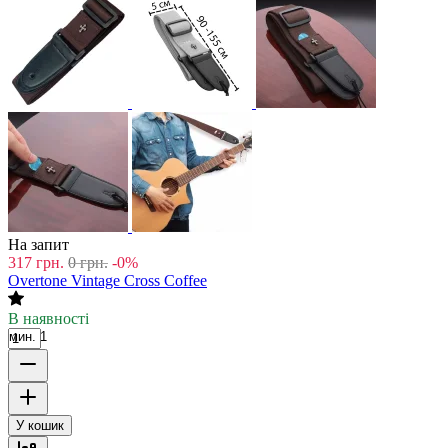
На запит
317
грн.
0
грн.
-0%
Overtone Vintage Cross Coffee
В наявності
мин. 1
У кошик