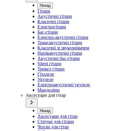
Назад
Гітари
Акустичні гітари
Класичні гітари
Електрогітари
Бас-гітари
Електро-акустичні гітари
Трансакустичні гітари
Класичні зі звукознімачем
Напівакустичні гітари
Акустичні бас-гітари
Silent гітари
Тревел гітари
Гіталеле
Укулеле
Електроакустичні укулеле
Мандоліни
Аксесуари для гітар
Назад
Аксесуари для гітар
Струни для гітари
Чохли для гітар