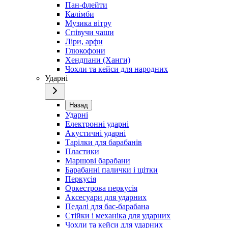
Пан-флейти
Калімби
Музика вітру
Співучи чаши
Ліри, арфи
Глюкофони
Хендпани (Ханги)
Чохли та кейси для народних
Ударні
Назад
Ударні
Електронні ударні
Акустичні ударні
Тарілки для барабанів
Пластики
Маршові барабани
Барабанні палички і щітки
Перкусія
Оркестрова перкусія
Аксесуари для ударних
Педалі для бас-барабана
Стійки і механіка для ударних
Чохли та кейси для ударних