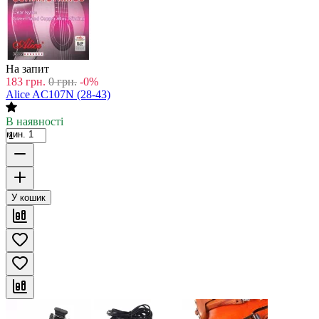
На запит
183
грн.
0
грн.
-0%
Alice AC107N (28-43)
В наявності
мин. 1
У кошик