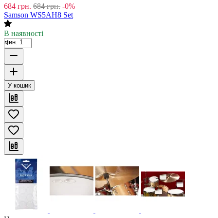
684
грн.
684
грн.
-0%
Samson WS5AH8 Set
В наявності
мин. 1
У кошик