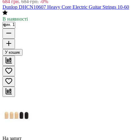
684
грн.
684
грн.
-0%
Dunlop DHCN10607 Heavy Core Electric Guitar Strings 10-60
В наявності
мин. 1
У кошик
На запит