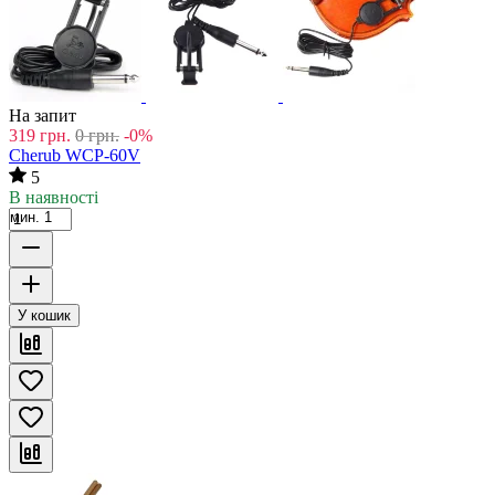
На запит
319
грн.
0
грн.
-0%
Cherub WCP-60V
5
В наявності
мин. 1
У кошик