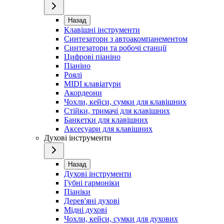
Назад
Клавішні інструменти
Синтезатори з автоакомпанементом
Синтезатори та робочі станції
Цифрові піаніно
Піаніно
Роялі
MIDI клавіатури
Акордеони
Чохли, кейси, сумки для клавішних
Стійки, тримачі для клавішних
Банкетки для клавішних
Аксесуари для клавішних
Духові інструменти
Назад
Духові інструменти
Губні гармоніки
Піаніки
Дерев'яні духові
Мідні духові
Чохли, кейси, сумки для духових