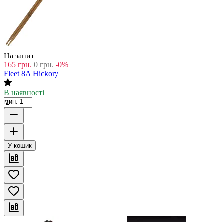
На запит
165
грн.
0
грн.
-0%
Fleet 8A Hickory
В наявності
мин. 1
У кошик