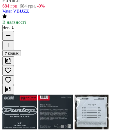
На запит
684
грн.
684
грн.
-0%
Vater VBUZZ
В наявності
мин. 1
У кошик