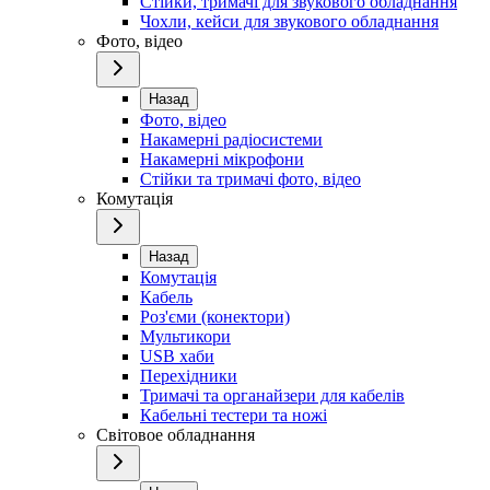
Стійки, тримачі для звукового обладнання
Чохли, кейси для звукового обладнання
Фото, відео
Назад
Фото, відео
Накамерні радіосистеми
Накамерні мікрофони
Стійки та тримачі фото, відео
Комутація
Назад
Комутація
Кабель
Роз'єми (конектори)
Мультикори
USB хаби
Перехідники
Тримачі та органайзери для кабелів
Кабельні тестери та ножі
Світовое обладнання