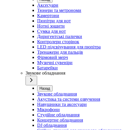
Аксесуари
Тюнери та метрономи
Камертони
Пюпітри для нот
Нотні зошити
Сумка для нот
Диригентські палички
Контролери сторінок
LED підсвічування для пюпітра
Тренажери для пальців
Фірмовий мерч
Музичні сувеніри
Батарейки
Звукове обладнання
Назад
Звукове обладнання
Акустика та системи озвучення
Навушники та аксесуари
Мікрофони
Студійне обладнання
Концертне обладнання
DJ обладнання