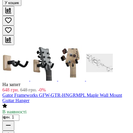
У кошик
На запит
648
грн.
648
грн.
-0%
Gator Frameworks GFW-GTR-HNGRMPL Maple Wall Mount
Guitar Hanger
В наявності
мин. 1