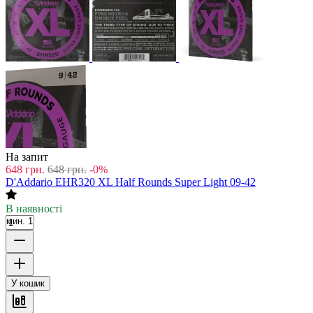
На запит
648
грн.
648
грн.
-0%
D'Addario EHR320 XL Half Rounds Super Light 09-42
В наявності
мин. 1
У кошик