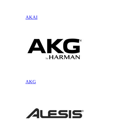
AKAI
AKG