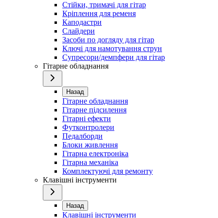
Стійки, тримачі для гітар
Кріплення для ременя
Каподастри
Слайдери
Засоби по догляду для гітар
Ключі для намотування струн
Супресори/демпфери для гітар
Гітарне обладнання
Назад
Гітарне обладнання
Гітарне підсилення
Гітарні ефекти
Футконтролери
Педалборди
Блоки живлення
Гітарна електроніка
Гітарна механіка
Комплектуючі для ремонту
Клавішні інструменти
Назад
Клавішні інструменти