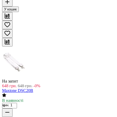
У кошик
На запит
648
грн.
648
грн.
-0%
Maxtone DSC20B
В наявності
мин. 1