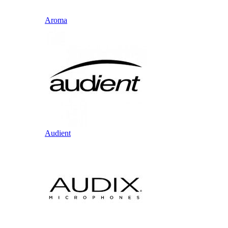
Aroma
Audient