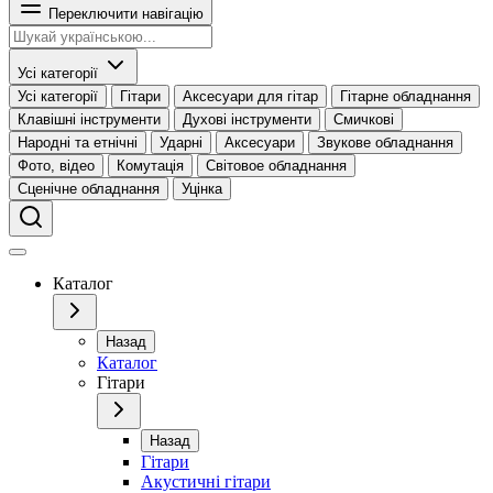
Переключити навігацію
Усі категорії
Усі категорії
Гітари
Аксесуари для гітар
Гітарне обладнання
Клавішні інструменти
Духові інструменти
Смичкові
Народні та етнічні
Ударні
Аксесуари
Звукове обладнання
Фото, відео
Комутація
Світовое обладнання
Сценічне обладнання
Уцінка
Каталог
Назад
Каталог
Гітари
Назад
Гітари
Акустичні гітари