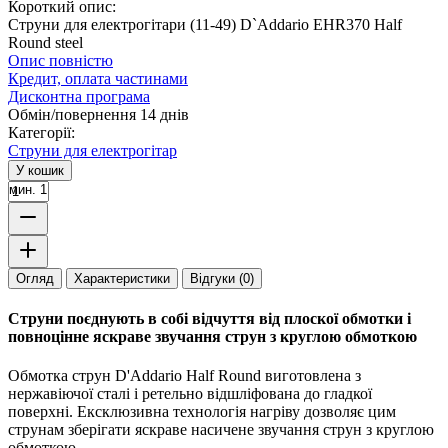
Короткий опис:
Струни для електрогітари (11-49) D`Addario EHR370 Half
Round steel
Опис повністю
Кредит, оплата частинами
Дисконтна програма
Обмін/повернення 14 днів
Категорії:
Струни для електрогітар
У кошик
мин. 1
Огляд
Характеристики
Відгуки (0)
Струни поєднують в собі відчуття від плоскої обмотки і
повноцінне яскраве звучання струн з круглою обмоткою
Обмотка струн D'Addario Half Round виготовлена з
нержавіючої сталі і ретельно відшліфована до гладкої
поверхні. Ексклюзивна технологія нагріву дозволяє цим
струнам зберігати яскраве насичене звучання струн з круглою
обмоткою.