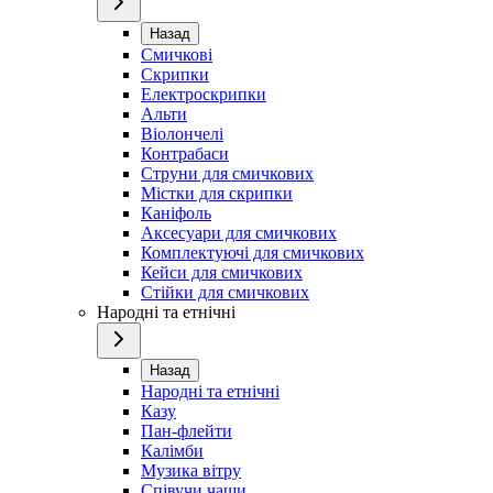
Назад
Смичкові
Скрипки
Електроскрипки
Альти
Віолончелі
Контрабаси
Струни для смичкових
Містки для скрипки
Каніфоль
Аксесуари для смичкових
Комплектуючі для смичкових
Кейси для смичкових
Стійки для смичкових
Народні та етнічні
Назад
Народні та етнічні
Казу
Пан-флейти
Калімби
Музика вітру
Співучи чаши