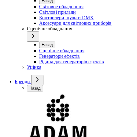
Назад
Світовое обладнання
Світлові прилади
Контролери, пульти DMX
Аксесуари для світлових приборів
Сценічне обладнання
Назад
Сценічне обладнання
Генератори ефектів
Рідина для генераторів ефектів
Уцінка
Бренди
Назад