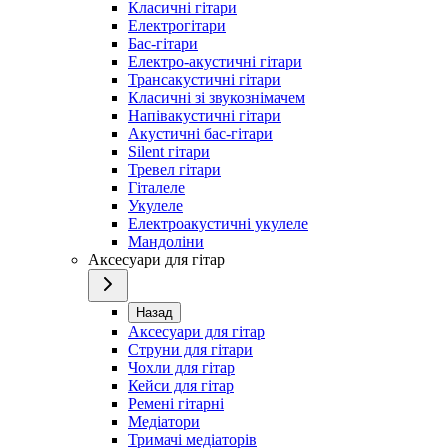
Класичні гітари
Електрогітари
Бас-гітари
Електро-акустичні гітари
Трансакустичні гітари
Класичні зі звукознімачем
Напівакустичні гітари
Акустичні бас-гітари
Silent гітари
Тревел гітари
Гіталеле
Укулеле
Електроакустичні укулеле
Мандоліни
Аксесуари для гітар
Назад
Аксесуари для гітар
Струни для гітари
Чохли для гітар
Кейси для гітар
Ремені гітарні
Медіатори
Тримачі медіаторів