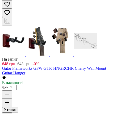
На запит
648
грн.
648
грн.
-0%
Gator Frameworks GFW-GTR-HNGRCHR Cherry Wall Mount
Guitar Hanger
В наявності
мин. 1
У кошик