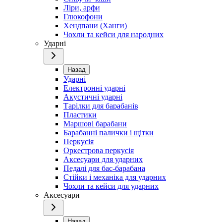
Ліри, арфи
Глюкофони
Хендпани (Ханги)
Чохли та кейси для народних
Ударні
Назад
Ударні
Електронні ударні
Акустичні ударні
Тарілки для барабанів
Пластики
Маршові барабани
Барабанні палички і щітки
Перкусія
Оркестрова перкусія
Аксесуари для ударних
Педалі для бас-барабана
Стійки і механіка для ударних
Чохли та кейси для ударних
Аксесуари
Назад