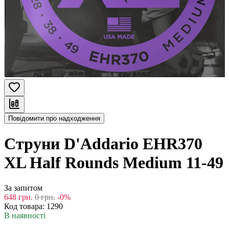
Повідомити про надходження
Струни D'Addario EHR370
XL Half Rounds Medium 11-49
За запитом
648
грн.
0
грн.
-0%
Код товара:
1290
В наявності