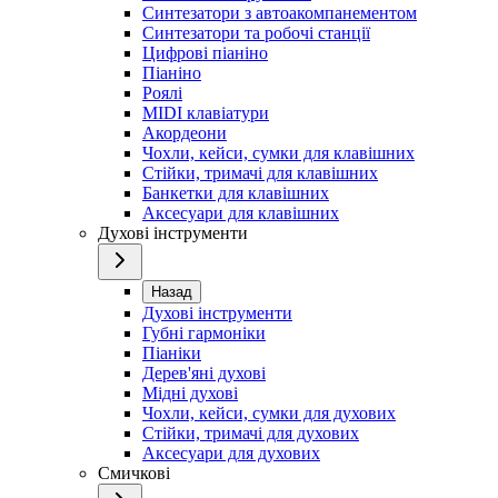
Синтезатори з автоакомпанементом
Синтезатори та робочі станції
Цифрові піаніно
Піаніно
Роялі
MIDI клавіатури
Акордеони
Чохли, кейси, сумки для клавішних
Стійки, тримачі для клавішних
Банкетки для клавішних
Аксесуари для клавішних
Духові інструменти
Назад
Духові інструменти
Губні гармоніки
Піаніки
Дерев'яні духові
Мідні духові
Чохли, кейси, сумки для духових
Стійки, тримачі для духових
Аксесуари для духових
Смичкові