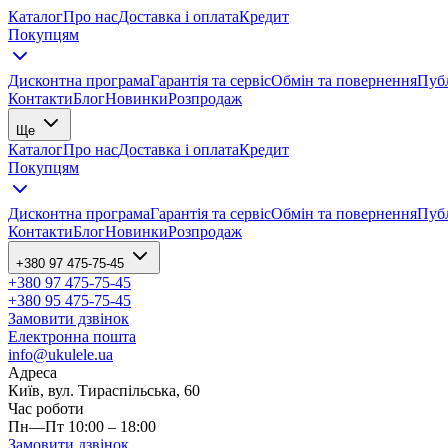
Каталог
Про нас
Доставка і оплата
Кредит
Покупцям
Дисконтна програма
Гарантія та сервіс
Обмін та повернення
Публ
Контакти
Блог
Новинки
Розпродаж
Ще
Каталог
Про нас
Доставка і оплата
Кредит
Покупцям
Дисконтна програма
Гарантія та сервіс
Обмін та повернення
Публ
Контакти
Блог
Новинки
Розпродаж
+380 97 475-75-45
+380 97 475-75-45
+380 95 475-75-45
Замовити дзвінок
Електронна пошта
info@ukulele.ua
Адреса
Київ, вул. Тираспільська, 60
Час роботи
Пн—Пт 10:00 – 18:00
Замовити дзвінок