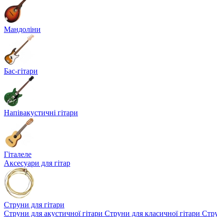
Мандоліни
Бас-гітари
Напівакустичні гітари
Гіталеле
Аксесуари для гітар
Струни для гітари
Струни для акустичної гітари
Струни для класичної гітари
Стру