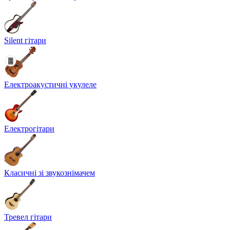
Silent гітари
Електроакустичні укулеле
Електрогітари
Класичні зі звукознімачем
Тревел гітари