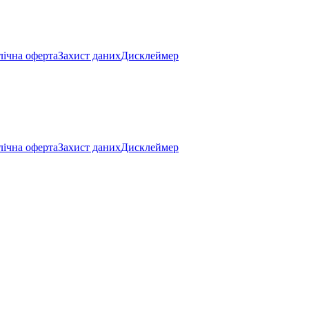
ічна оферта
Захист даних
Дисклеймер
ічна оферта
Захист даних
Дисклеймер