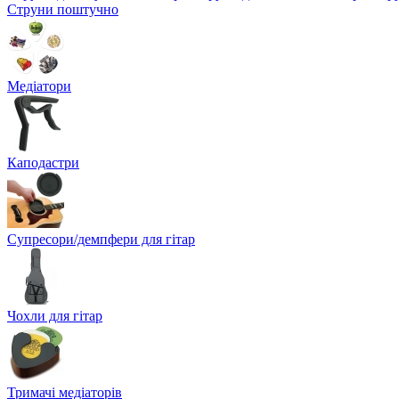
Струни поштучно
Медіатори
Каподастри
Супресори/демпфери для гітар
Чохли для гітар
Тримачі медіаторів