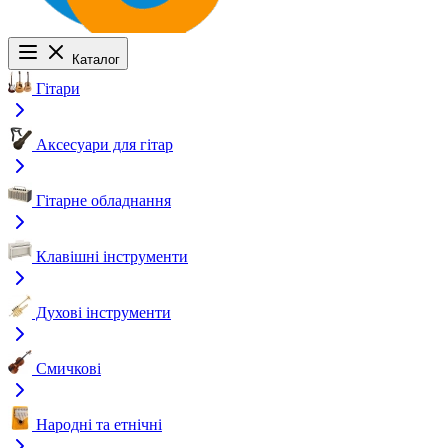
Каталог
Гітари
Аксесуари для гітар
Гітарне обладнання
Клавішні інструменти
Духові інструменти
Смичкові
Народні та етнічні