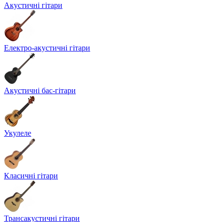
Акустичні гітари
Електро-акустичні гітари
Акустичні бас-гітари
Укулеле
Класичні гітари
Трансакустичні гітари