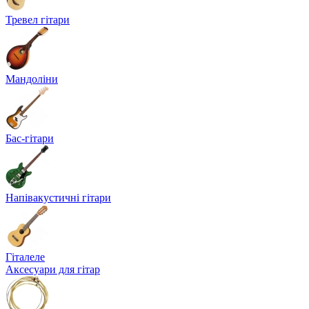
Тревел гітари
Мандоліни
Бас-гітари
Напівакустичні гітари
Гіталеле
Аксесуари для гітар