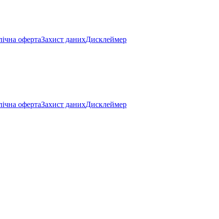
ічна оферта
Захист даних
Дисклеймер
ічна оферта
Захист даних
Дисклеймер