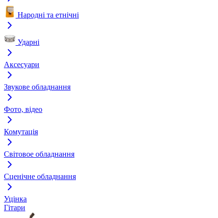
Народні та етнічні
Ударні
Аксесуари
Звукове обладнання
Фото, відео
Комутація
Світовое обладнання
Сценічне обладнання
Уцінка
Гітари