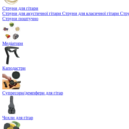
Струни для гітари
Струни для акустичної гітари
Струни для класичної гітари
Стру
Струни поштучно
Медіатори
Каподастри
Супресори/демпфери для гітар
Чохли для гітар