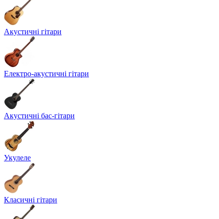
Акустичні гітари
Електро-акустичні гітари
Акустичні бас-гітари
Укулеле
Класичні гітари