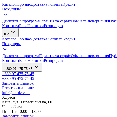
Каталог
Про нас
Доставка і оплата
Кредит
Покупцям
Дисконтна програма
Гарантія та сервіс
Обмін та повернення
Публ
Контакти
Блог
Новинки
Розпродаж
Ще
Каталог
Про нас
Доставка і оплата
Кредит
Покупцям
Дисконтна програма
Гарантія та сервіс
Обмін та повернення
Публ
Контакти
Блог
Новинки
Розпродаж
+380 97 475-75-45
+380 97 475-75-45
+380 95 475-75-45
Замовити дзвінок
Електронна пошта
info@ukulele.ua
Адреса
Київ, вул. Тираспільська, 60
Час роботи
Пн—Пт 10:00 – 18:00
Замовити дзвінок