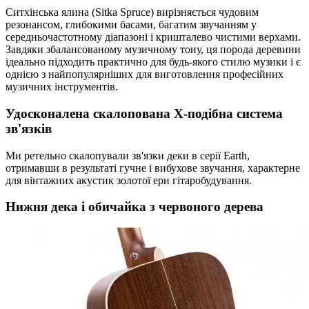
Ситхінська ялина (Sitka Spruce) вирізняється чудовим
резонансом, глибокими басами, багатим звучанням у
середньочастотному діапазоні і кришталево чистими верхами.
Завдяки збалансованому музичному тону, ця порода деревини
ідеально підходить практично для будь-якого стилю музики і є
однією з найпопулярніших для виготовлення професійних
музичних інструментів.
Удосконалена скалопована X-подібна система
зв'язків
Ми ретельно скалопували зв'язки деки в серії Earth,
отримавши в результаті гучне і вибухове звучання, характерне
для вінтажних акустик золотої ери гітаробудування.
Нижня дека і обичайка з червоного дерева