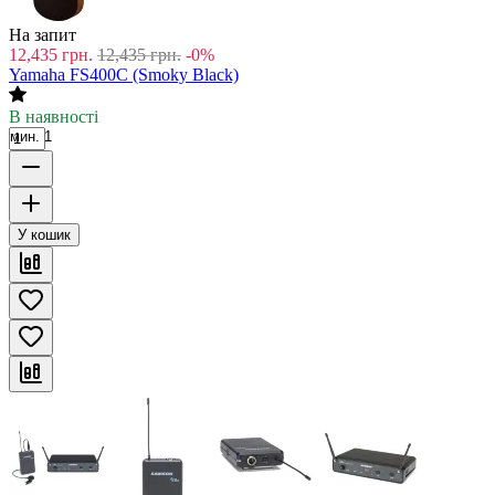
На запит
12,435
грн.
12,435
грн.
-0%
Yamaha FS400C (Smoky Black)
В наявності
мин. 1
У кошик