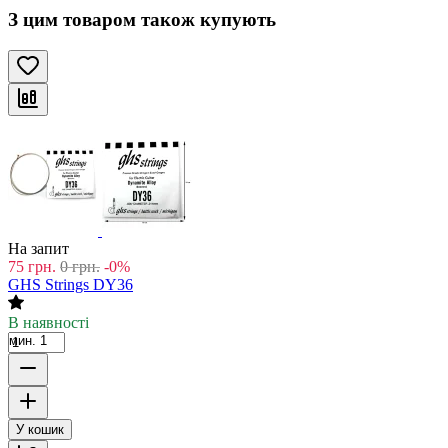
З цим товаром також купують
На запит
75
грн.
0
грн.
-0%
GHS Strings DY36
В наявності
мин. 1
У кошик