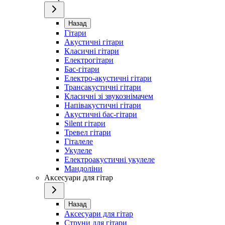
Назад
Гітари
Акустичні гітари
Класичні гітари
Електрогітари
Бас-гітари
Електро-акустичні гітари
Трансакустичні гітари
Класичні зі звукознімачем
Напівакустичні гітари
Акустичні бас-гітари
Silent гітари
Тревел гітари
Гіталеле
Укулеле
Електроакустичні укулеле
Мандоліни
Аксесуари для гітар
Назад
Аксесуари для гітар
Струни для гітари