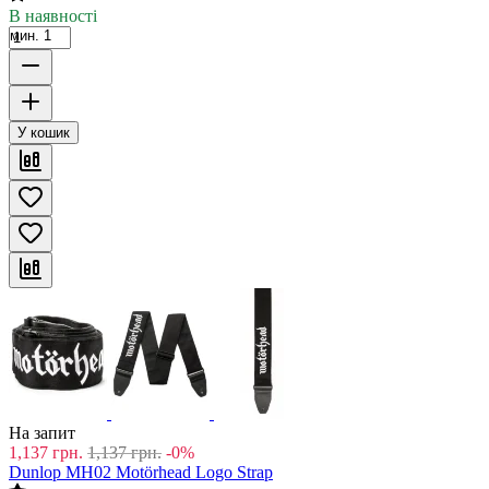
В наявності
мин. 1
У кошик
На запит
1,137
грн.
1,137
грн.
-0%
Dunlop MH02 Motörhead Logo Strap