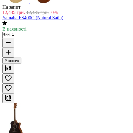
На запит
12,435
грн.
12,435
грн.
-0%
Yamaha FS400C (Natural Satin)
В наявності
мин. 1
У кошик