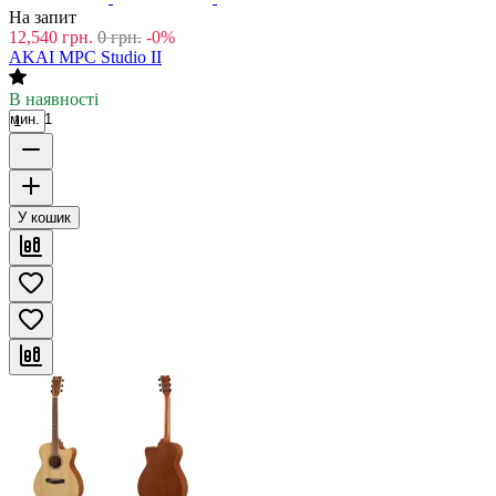
На запит
12,540
грн.
0
грн.
-0%
AKAI MPC Studio II
В наявності
мин. 1
У кошик