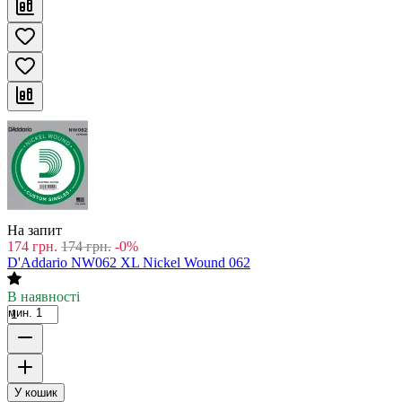
На запит
174
грн.
174
грн.
-0%
D'Addario NW062 XL Nickel Wound 062
В наявності
мин. 1
У кошик