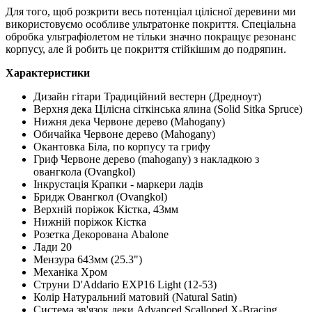
Для того, щоб розкрити весь потенціал цілісної деревини ми
використовуємо особливе ультратонке покриття. Спеціальна
обробка ультрафіолетом не тільки значно покращує резонанс
корпусу, але й робить це покриття стійкішим до подряпин.
Характеристики
Дизайн гітари Традиційний вестерн (Дредноут)
Верхня дека Цілісна сіткінська ялина (Solid Sitka Spruce)
Нижня дека Червоне дерево (Mahogany)
Обичайка Червоне дерево (Mahogany)
Окантовка Біла, по корпусу та грифу
Гриф Червоне дерево (mahogany) з накладкою з
овангкола (Ovangkol)
Інкрустація Крапки - маркери ладів
Бридж Овангкол (Ovangkol)
Верхній поріжок Кістка, 43мм
Нижній поріжок Кістка
Розетка Декорована Abalone
Лади 20
Мензура 643мм (25.3")
Механіка Хром
Струни D'Addario EXP16 Light (12-53)
Колір Натуральний матовий (Natural Satin)
Система зв'язок деки Advanced Scalloped X-Bracing