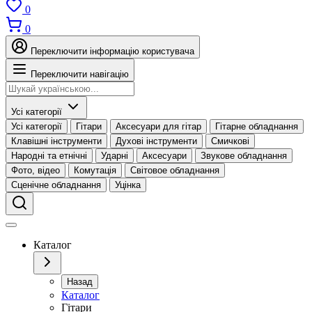
0
0
Переключити інформацію користувача
Переключити навігацію
Усі категорії
Усі категорії
Гітари
Аксесуари для гітар
Гітарне обладнання
Клавішні інструменти
Духові інструменти
Смичкові
Народні та етнічні
Ударні
Аксесуари
Звукове обладнання
Фото, відео
Комутація
Світовое обладнання
Сценічне обладнання
Уцінка
Каталог
Назад
Каталог
Гітари