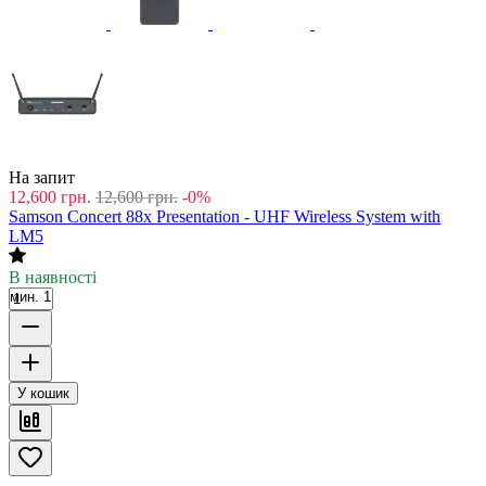
На запит
12,600
грн.
12,600
грн.
-0%
Samson Concert 88x Presentation - UHF Wireless System with
LM5
В наявності
мин. 1
У кошик