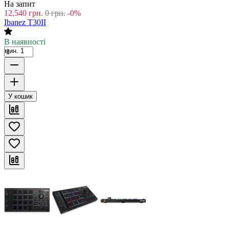
На запит
12,540
грн.
0
грн.
-0%
Ibanez T30II
В наявності
мин. 1
У кошик