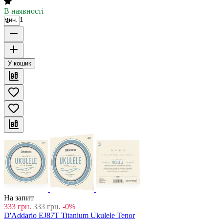
В наявності
мин. 1
У кошик
На запит
333
грн.
333
грн.
-0%
D'Addario EJ87T Titanium Ukulele Tenor