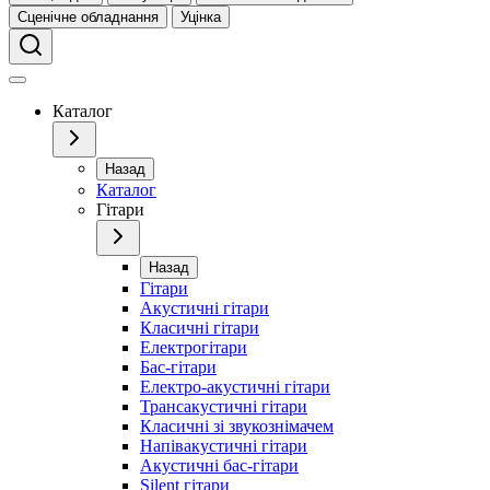
Сценічне обладнання
Уцінка
Каталог
Назад
Каталог
Гітари
Назад
Гітари
Акустичні гітари
Класичні гітари
Електрогітари
Бас-гітари
Електро-акустичні гітари
Трансакустичні гітари
Класичні зі звукознімачем
Напівакустичні гітари
Акустичні бас-гітари
Silent гітари