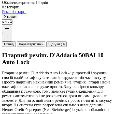
Обмін/повернення 14 днів
Категорії:
Ремені гітарні
У кошик
мин. 1
Огляд
Характеристики
Відгуки (0)
Гітарний ремінь D'Addario 50BAL10
Auto Lock
Гітарний ремінь D’Addario Auto Lock - це простий і зручний
спосіб надійно зафіксувати ваш інструмент під час виступу.
Просто надягніть накінечник ременя на "гудзик" гітари і вона
вже зафіксована - все дуже просто. Засувка сірого кольору
обладнана пружиною, тому замикає гудзик-кріплення для
ременя автоматично і не розкриється, доки ви самі цього не
захочете. Для того, щоб зняти ремінь, просто потягніть засувку
вгору. Ця система була розроблена спільно з легендарним
Недом Стейнбергером (Ned Steinberger) і сумісна з більшістю