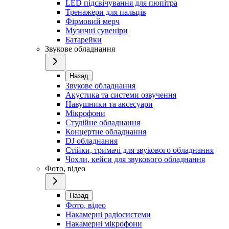
LED підсвічування для пюпітра
Тренажери для пальців
Фірмовий мерч
Музичні сувеніри
Батарейки
Звукове обладнання
Назад
Звукове обладнання
Акустика та системи озвучення
Навушники та аксесуари
Мікрофони
Студійне обладнання
Концертне обладнання
DJ обладнання
Стійки, тримачі для звукового обладнання
Чохли, кейси для звукового обладнання
Фото, відео
Назад
Фото, відео
Накамерні радіосистеми
Накамерні мікрофони