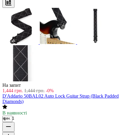
На запит
1,444
грн.
1,444
грн.
-0%
D'Addario 50BAL02 Auto Lock Guitar Strap (Black Padded
Diamonds)
В наявності
мин. 1