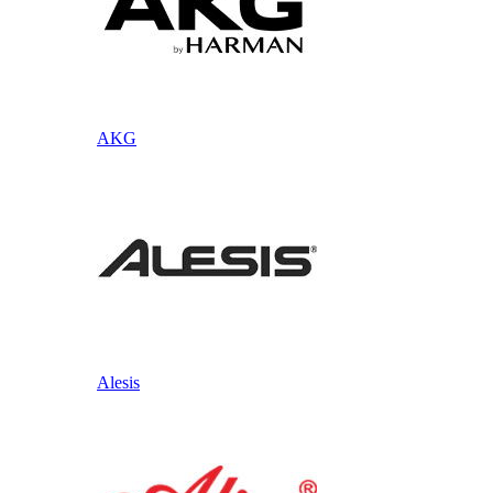
AKG
Alesis