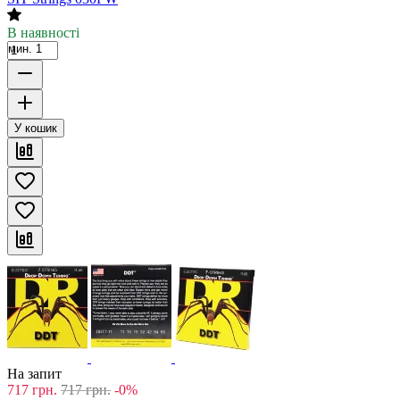
В наявності
мин. 1
У кошик
На запит
717
грн.
717
грн.
-0%