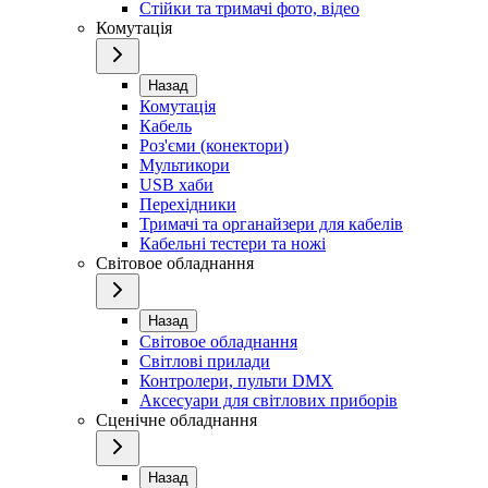
Стійки та тримачі фото, відео
Комутація
Назад
Комутація
Кабель
Роз'єми (конектори)
Мультикори
USB хаби
Перехідники
Тримачі та органайзери для кабелів
Кабельні тестери та ножі
Світовое обладнання
Назад
Світовое обладнання
Світлові прилади
Контролери, пульти DMX
Аксесуари для світлових приборів
Сценічне обладнання
Назад