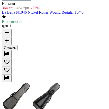
На запит
364
грн.
464
грн.
-22%
La Bella N1046 Nickel Roller Wound Regular 10/46
В наявності
мин. 1
У кошик