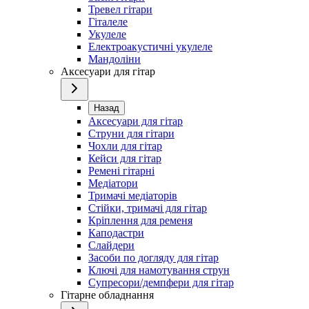
Тревел гітари
Гіталеле
Укулеле
Електроакустичні укулеле
Мандоліни
Аксесуари для гітар
Назад
Аксесуари для гітар
Струни для гітари
Чохли для гітар
Кейси для гітар
Ремені гітарні
Медіатори
Тримачі медіаторів
Стійки, тримачі для гітар
Кріплення для ременя
Каподастри
Слайдери
Засоби по догляду для гітар
Ключі для намотування струн
Супресори/демпфери для гітар
Гітарне обладнання