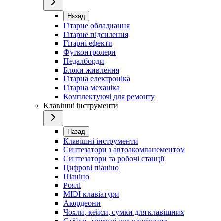
Назад
Гітарне обладнання
Гітарне підсилення
Гітарні ефекти
Футконтролери
Педалборди
Блоки живлення
Гітарна електроніка
Гітарна механіка
Комплектуючі для ремонту
Клавішні інструменти
Назад
Клавішні інструменти
Синтезатори з автоакомпанементом
Синтезатори та робочі станції
Цифрові піаніно
Піаніно
Роялі
MIDI клавіатури
Акордеони
Чохли, кейси, сумки для клавішних
Стійки, тримачі для клавішних