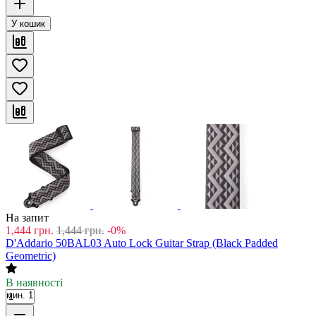
У кошик
На запит
1,444
грн.
1,444
грн.
-0%
D'Addario 50BAL03 Auto Lock Guitar Strap (Black Padded
Geometric)
В наявності
мин. 1