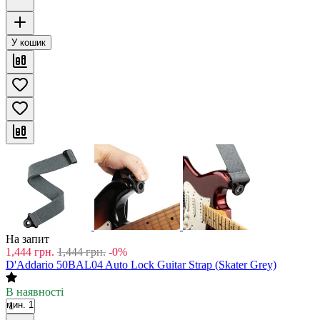
У кошик
На запит
1,444
грн.
1,444
грн.
-0%
D'Addario 50BAL04 Auto Lock Guitar Strap (Skater Grey)
В наявності
мин. 1