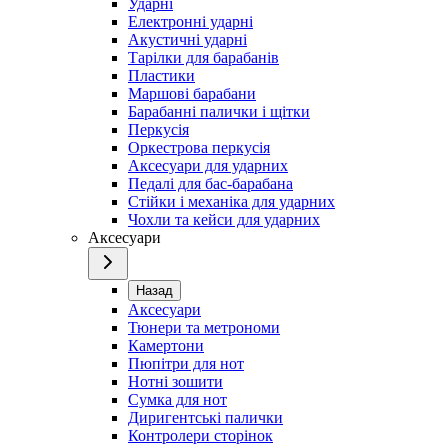
Ударні
Електронні ударні
Акустичні ударні
Тарілки для барабанів
Пластики
Маршові барабани
Барабанні палички і щітки
Перкусія
Оркестрова перкусія
Аксесуари для ударних
Педалі для бас-барабана
Стійки і механіка для ударних
Чохли та кейси для ударних
Аксесуари
Назад
Аксесуари
Тюнери та метрономи
Камертони
Пюпітри для нот
Нотні зошити
Сумка для нот
Диригентські палички
Контролери сторінок