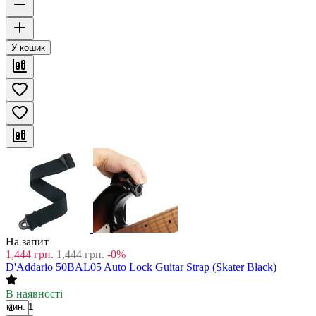
У кошик
На запит
1,444
грн.
1,444
грн.
-0%
D'Addario 50BAL05 Auto Lock Guitar Strap (Skater Black)
В наявності
мин. 1