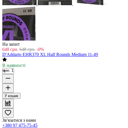
На запит
648
грн.
648
грн.
-0%
D'Addario EHR370 XL Half Rounds Medium 11-49
В наявності
мин. 1
У кошик
Зв'язатися з нами
+380 97 475-75-45