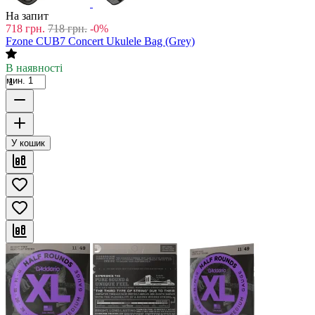
На запит
718
грн.
718
грн.
-0%
Fzone CUB7 Concert Ukulele Bag (Grey)
В наявності
мин. 1
У кошик