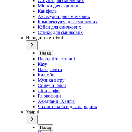
Струни для смичкових
Містки для скрипки
Каніфоль
Аксесуари для смичкових
Комплектуючі для смичкових
Кейси для смичкових
Стійки для смичкових
Народні та етнічні
Назад
Народні та етнічні
Казу
Пан-флейти
Калімби
Музика вітру
Співучи чаши
Ліри, арфи
Глюкофони
Хендпани (Ханги)
Чохли та кейси для народних
Ударні
Назад