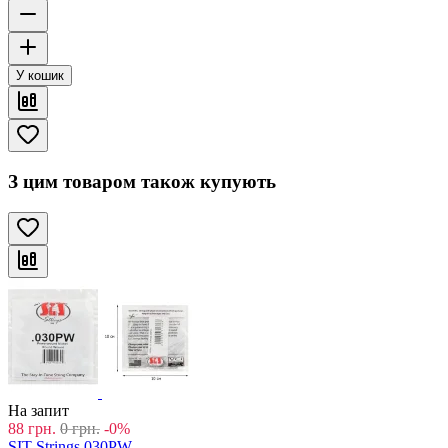
У кошик
З цим товаром також купують
На запит
88
грн.
0
грн.
-0%
SIT Strings 030PW