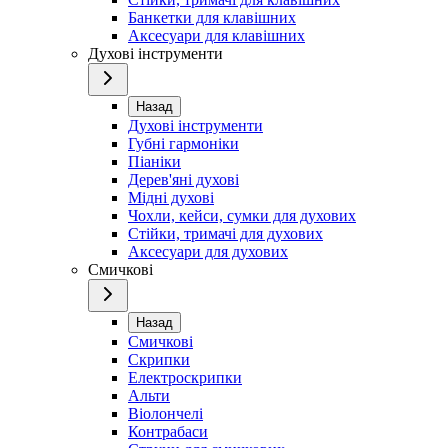
Банкетки для клавішних
Аксесуари для клавішних
Духові інструменти
Назад
Духові інструменти
Губні гармоніки
Піаніки
Дерев'яні духові
Мідні духові
Чохли, кейси, сумки для духових
Стійки, тримачі для духових
Аксесуари для духових
Смичкові
Назад
Смичкові
Скрипки
Електроскрипки
Альти
Віолончелі
Контрабаси