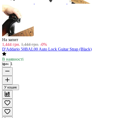
На запит
1,444
грн.
1,444
грн.
-0%
D'Addario 50BAL00 Auto Lock Guitar Strap (Black)
В наявності
мин. 1
У кошик