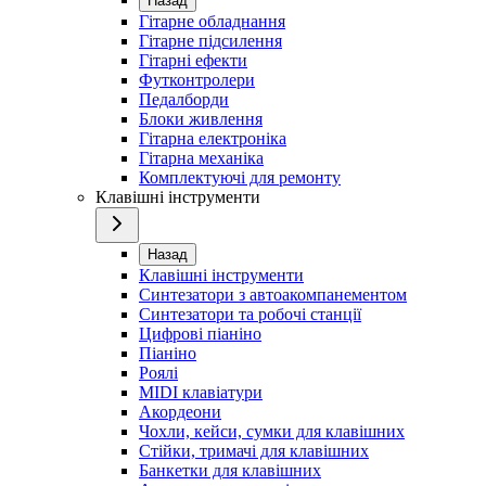
Назад
Гітарне обладнання
Гітарне підсилення
Гітарні ефекти
Футконтролери
Педалборди
Блоки живлення
Гітарна електроніка
Гітарна механіка
Комплектуючі для ремонту
Клавішні інструменти
Назад
Клавішні інструменти
Синтезатори з автоакомпанементом
Синтезатори та робочі станції
Цифрові піаніно
Піаніно
Роялі
MIDI клавіатури
Акордеони
Чохли, кейси, сумки для клавішних
Стійки, тримачі для клавішних
Банкетки для клавішних