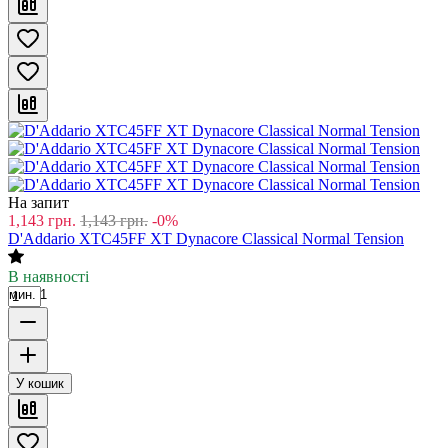
На запит
1,143
грн.
1,143
грн.
-0%
D'Addario XTC45FF XT Dynacore Classical Normal Tension
В наявності
мин. 1
У кошик