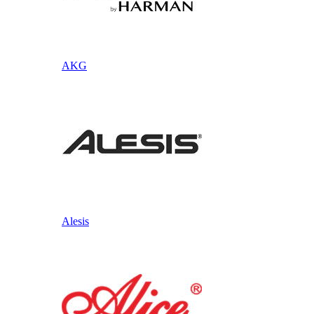
AKG
Alesis