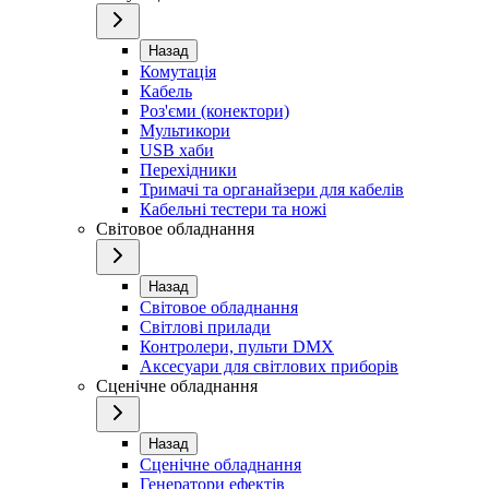
Назад
Комутація
Кабель
Роз'єми (конектори)
Мультикори
USB хаби
Перехідники
Тримачі та органайзери для кабелів
Кабельні тестери та ножі
Світовое обладнання
Назад
Світовое обладнання
Світлові прилади
Контролери, пульти DMX
Аксесуари для світлових приборів
Сценічне обладнання
Назад
Сценічне обладнання
Генератори ефектів