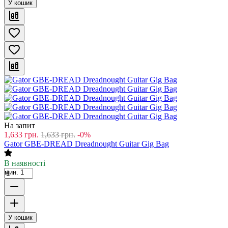
У кошик
На запит
1,633
грн.
1,633
грн.
-0%
Gator GBE-DREAD Dreadnought Guitar Gig Bag
В наявності
мин. 1
У кошик