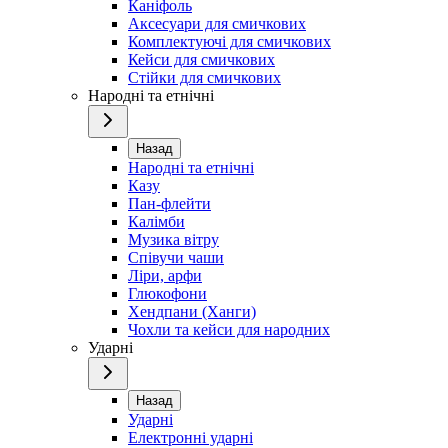
Каніфоль
Аксесуари для смичкових
Комплектуючі для смичкових
Кейси для смичкових
Стійки для смичкових
Народні та етнічні
Назад
Народні та етнічні
Казу
Пан-флейти
Калімби
Музика вітру
Співучи чаши
Ліри, арфи
Глюкофони
Хендпани (Ханги)
Чохли та кейси для народних
Ударні
Назад
Ударні
Електронні ударні