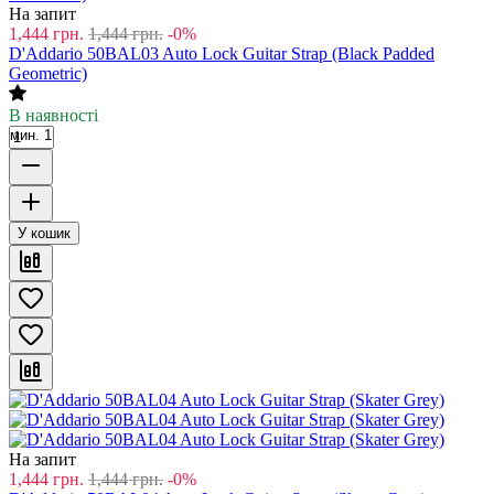
На запит
1,444
грн.
1,444
грн.
-0%
D'Addario 50BAL03 Auto Lock Guitar Strap (Black Padded
Geometric)
В наявності
мин. 1
У кошик
На запит
1,444
грн.
1,444
грн.
-0%