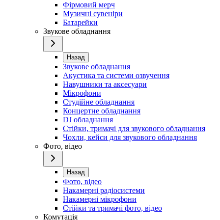
Фірмовий мерч
Музичні сувеніри
Батарейки
Звукове обладнання
Назад
Звукове обладнання
Акустика та системи озвучення
Навушники та аксесуари
Мікрофони
Студійне обладнання
Концертне обладнання
DJ обладнання
Стійки, тримачі для звукового обладнання
Чохли, кейси для звукового обладнання
Фото, відео
Назад
Фото, відео
Накамерні радіосистеми
Накамерні мікрофони
Стійки та тримачі фото, відео
Комутація