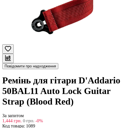
Повідомити про надходження
Ремінь для гітари D'Addario
50BAL11 Auto Lock Guitar
Strap (Blood Red)
За запитом
1,444
грн.
0
грн.
-0%
Код товара:
1089