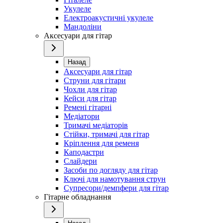
Укулеле
Електроакустичні укулеле
Мандоліни
Аксесуари для гітар
Назад
Аксесуари для гітар
Струни для гітари
Чохли для гітар
Кейси для гітар
Ремені гітарні
Медіатори
Тримачі медіаторів
Стійки, тримачі для гітар
Кріплення для ременя
Каподастри
Слайдери
Засоби по догляду для гітар
Ключі для намотування струн
Супресори/демпфери для гітар
Гітарне обладнання