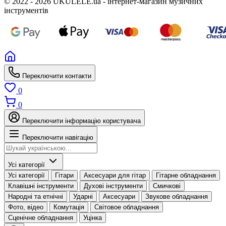
© 2022 - 2026 UKULELE.ua - інтернет-магазин музичних
інструментів
Переключити контакти
0
0
Переключити інформацію користувача
Переключити навігацію
Усі категорії
Усі категорії
Гітари
Аксесуари для гітар
Гітарне обладнання
Клавішні інструменти
Духові інструменти
Смичкові
Народні та етнічні
Ударні
Аксесуари
Звукове обладнання
Фото, відео
Комутація
Світовое обладнання
Сценічне обладнання
Уцінка