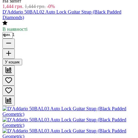
На запит
1,444
грн.
1,444
грн.
-0%
D'Addario 50BAL02 Auto Lock Guitar Strap (Black Padded
Diamonds)
В наявності
мин. 1
У кошик