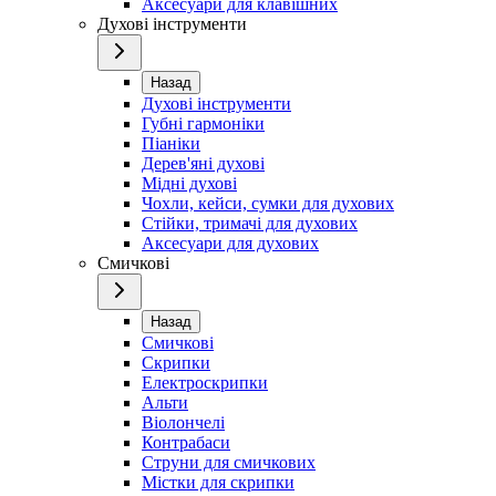
Аксесуари для клавішних
Духові інструменти
Назад
Духові інструменти
Губні гармоніки
Піаніки
Дерев'яні духові
Мідні духові
Чохли, кейси, сумки для духових
Стійки, тримачі для духових
Аксесуари для духових
Смичкові
Назад
Смичкові
Скрипки
Електроскрипки
Альти
Віолончелі
Контрабаси
Струни для смичкових
Містки для скрипки