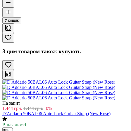
У кошик
З цим товаром також купують
На запит
1,444
грн.
1,444
грн.
-0%
D'Addario 50BAL06 Auto Lock Guitar Strap (New Rose)
В наявності
мин. 1