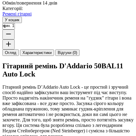
Обмін/повернення 14 днів
Категорії:
Ремені гітарні
У кошик
мин. 1
Огляд
Характеристики
Відгуки (0)
Гітарний ремінь D'Addario 50BAL11
Auto Lock
Гітарний ремінь D’Addario Auto Lock - це простий і зручний
спосіб надійно зафіксувати ваш інструмент під час виступу.
Просто надягніть накінечник ременя на "ґудзик" гітари і вона
вже зафіксована - все дуже просто. Засувка сірого кольору
обладнана пружиною, тому замикає гудзик-кріплення для
ременя автоматично і не розкриється, доки ви самі цього не
захочете. Для того, щоб зняти ремінь, просто потягніть засувку
вгору. Ця система була розроблена спільно з легендарним
Недом Стейнбергером (Ned Steinberger) і сумісна з більшістю