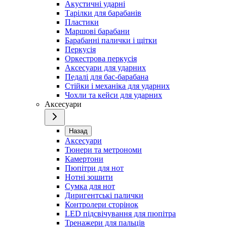
Акустичні ударні
Тарілки для барабанів
Пластики
Маршові барабани
Барабанні палички і щітки
Перкусія
Оркестрова перкусія
Аксесуари для ударних
Педалі для бас-барабана
Стійки і механіка для ударних
Чохли та кейси для ударних
Аксесуари
Назад
Аксесуари
Тюнери та метрономи
Камертони
Пюпітри для нот
Нотні зошити
Сумка для нот
Диригентські палички
Контролери сторінок
LED підсвічування для пюпітра
Тренажери для пальців