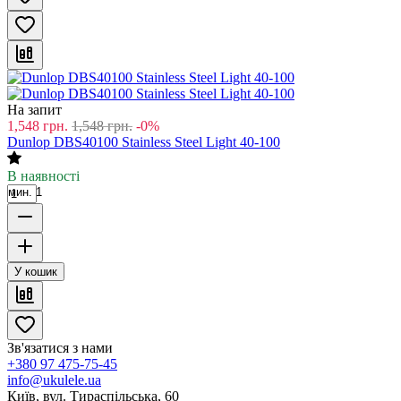
На запит
1,548
грн.
1,548
грн.
-0%
Dunlop DBS40100 Stainless Steel Light 40-100
В наявності
мин. 1
У кошик
Зв'язатися з нами
+380 97 475-75-45
info@ukulele.ua
Київ, вул. Тираспільська, 60