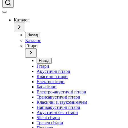
Каталог
Назад
Каталог
Гітари
Назад
Гітари
Акустичні гітари
Класичні гітари
Електрогітари
Бас-гітари
Електро-акустичні гітари
Трансакустичні гітари
Класичні зі звукознімачем
Напівакустичні гітари
Акустичні бас-гітари
Silent гітари
Тревел гітари
Гіталеле