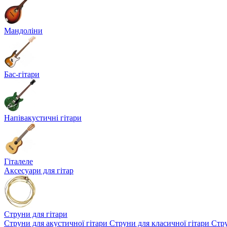
Мандоліни
Бас-гітари
Напівакустичні гітари
Гіталеле
Аксесуари для гітар
Струни для гітари
Струни для акустичної гітари
Струни для класичної гітари
Стру