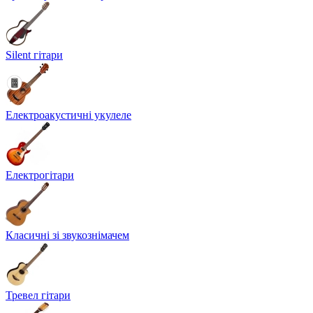
Silent гітари
Електроакустичні укулеле
Електрогітари
Класичні зі звукознімачем
Тревел гітари