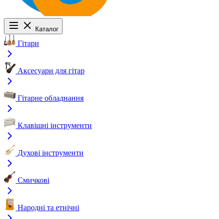
Каталог
Гітари
Аксесуари для гітар
Гітарне обладнання
Клавішні інструменти
Духові інструменти
Смичкові
Народні та етнічні