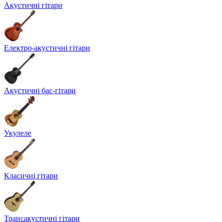
Акустичні гітари
Електро-акустичні гітари
Акустичні бас-гітари
Укулеле
Класичні гітари
Трансакустичні гітари