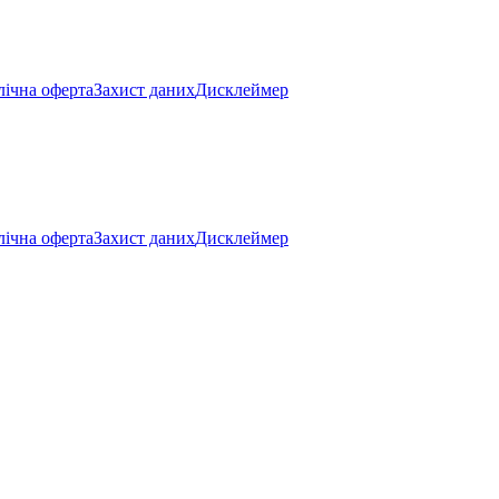
ічна оферта
Захист даних
Дисклеймер
ічна оферта
Захист даних
Дисклеймер