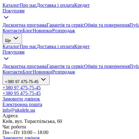
Каталог
Про нас
Доставка і оплата
Кредит
Покупцям
Дисконтна програма
Гарантія та сервіс
Обмін та повернення
Публ
Контакти
Блог
Новинки
Розпродаж
Ще
Каталог
Про нас
Доставка і оплата
Кредит
Покупцям
Дисконтна програма
Гарантія та сервіс
Обмін та повернення
Публ
Контакти
Блог
Новинки
Розпродаж
+380 97 475-75-45
+380 97 475-75-45
+380 95 475-75-45
Замовити дзвінок
Електронна пошта
info@ukulele.ua
Адреса
Київ, вул. Тираспільська, 60
Час роботи
Пн—Пт 10:00 – 18:00
Замовити дзвінок