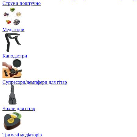
Струни поштучно
Медіатори
Каподастри
Супресори/демпфери для гітар
Чохли для гітар
Тримачі медіаторів