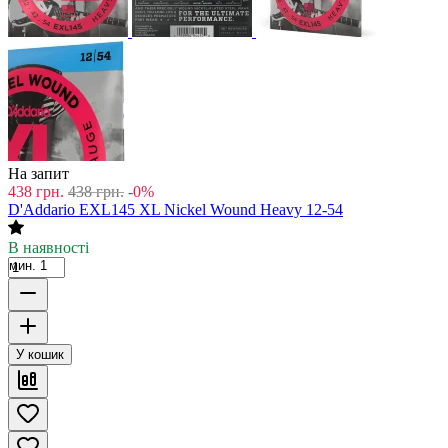
На запит
438
грн.
438
грн.
-0%
D'Addario EXL145 XL Nickel Wound Heavy 12-54
В наявності
мин. 1
У кошик