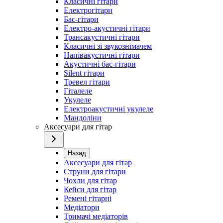
Класичні гітари
Електрогітари
Бас-гітари
Електро-акустичні гітари
Трансакустичні гітари
Класичні зі звукознімачем
Напівакустичні гітари
Акустичні бас-гітари
Silent гітари
Тревел гітари
Гіталеле
Укулеле
Електроакустичні укулеле
Мандоліни
Аксесуари для гітар
Назад
Аксесуари для гітар
Струни для гітари
Чохли для гітар
Кейси для гітар
Ремені гітарні
Медіатори
Тримачі медіаторів