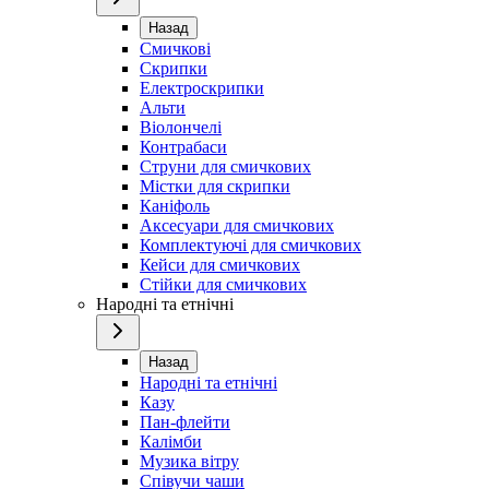
Назад
Смичкові
Скрипки
Електроскрипки
Альти
Віолончелі
Контрабаси
Струни для смичкових
Містки для скрипки
Каніфоль
Аксесуари для смичкових
Комплектуючі для смичкових
Кейси для смичкових
Стійки для смичкових
Народні та етнічні
Назад
Народні та етнічні
Казу
Пан-флейти
Калімби
Музика вітру
Співучи чаши