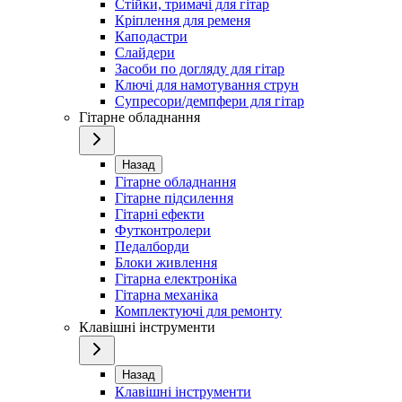
Стійки, тримачі для гітар
Кріплення для ременя
Каподастри
Слайдери
Засоби по догляду для гітар
Ключі для намотування струн
Супресори/демпфери для гітар
Гітарне обладнання
Назад
Гітарне обладнання
Гітарне підсилення
Гітарні ефекти
Футконтролери
Педалборди
Блоки живлення
Гітарна електроніка
Гітарна механіка
Комплектуючі для ремонту
Клавішні інструменти
Назад
Клавішні інструменти