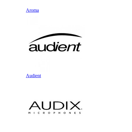
Aroma
Audient