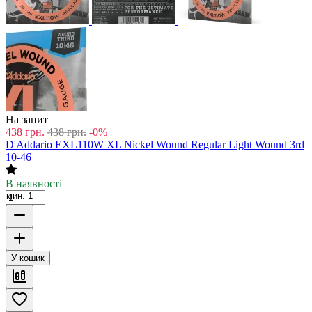
На запит
438
грн.
438
грн.
-0%
D'Addario EXL110W XL Nickel Wound Regular Light Wound 3rd
10-46
В наявності
мин. 1
У кошик