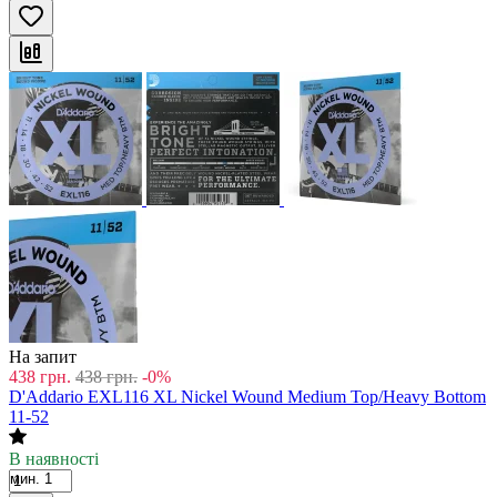
На запит
438
грн.
438
грн.
-0%
D'Addario EXL116 XL Nickel Wound Medium Top/Heavy Bottom
11-52
В наявності
мин. 1