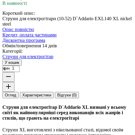
В наявності
Короткий опис:
Струни для електрогітари (10-52) D`Addario EXL140 XL nickel
steel
Опис повністю
Кредит, оплата частинами
Дисконтна програма
Обмін/повернення 14 днів
Категорії:
Струни для електрогітар
У кошик
мин. 1
Огляд
Характеристики
Відгуки (0)
Струни для електрогітар D`Addario XL визнані у всьому
світі як найпопулярніші серед виконавців всіх жанрів і
стилів, що грають на електрогітарі
Струни XL виготовлені з нікельованої сталі, відомої своїм