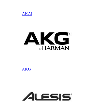
AKAI
AKG