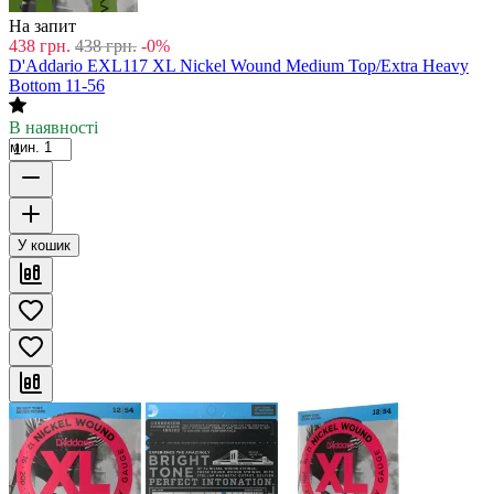
На запит
438
грн.
438
грн.
-0%
D'Addario EXL117 XL Nickel Wound Medium Top/Extra Heavy
Bottom 11-56
В наявності
мин. 1
У кошик