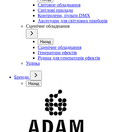
Світовое обладнання
Світлові прилади
Контролери, пульти DMX
Аксесуари для світлових приборів
Сценічне обладнання
Назад
Сценічне обладнання
Генератори ефектів
Рідина для генераторів ефектів
Уцінка
Бренди
Назад