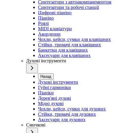
Синтезатори з автоакомпанементом
Синтезатори та робочі станції
Цифрові піаніно
Піаніно
Роялі
MIDI клавіатури
Акордеони
Чохли, кейси, сумки для клавішних
Стійки, тримачі для клавішних
Банкетки для клавішних
Аксесуари для клавішних
Духові інструменти
Назад
Духові інструменти
Губні гармоніки
Піаніки
Дерев'яні духові
Мідні духові
Чохли, кейси, сумки для духових
Стійки, тримачі для духових
Аксесуари для духових
Смичкові