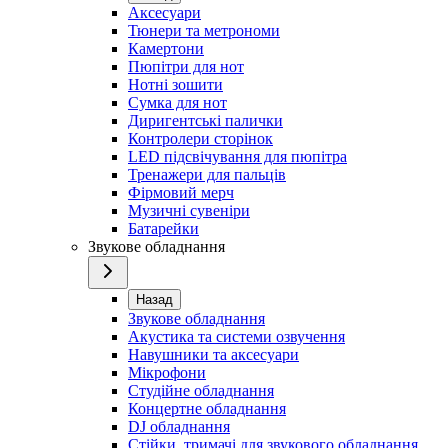
Аксесуари
Тюнери та метрономи
Камертони
Пюпітри для нот
Нотні зошити
Сумка для нот
Диригентські палички
Контролери сторінок
LED підсвічування для пюпітра
Тренажери для пальців
Фірмовий мерч
Музичні сувеніри
Батарейки
Звукове обладнання
Назад
Звукове обладнання
Акустика та системи озвучення
Навушники та аксесуари
Мікрофони
Студійне обладнання
Концертне обладнання
DJ обладнання
Стійки, тримачі для звукового обладнання