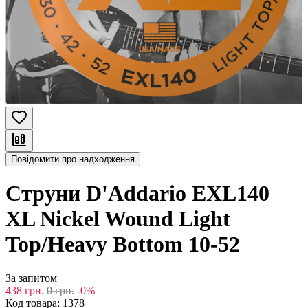
Повідомити про надходження
Струни D'Addario EXL140
XL Nickel Wound Light
Top/Heavy Bottom 10-52
За запитом
438
грн.
0
грн.
-0%
Код товара:
1378