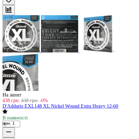
На запит
438
грн.
438
грн.
-0%
D'Addario EXL148 XL Nickel Wound Extra Heavy 12-60
В наявності
мин. 1