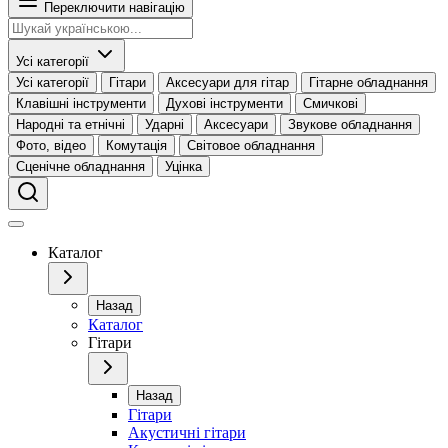
Переключити навігацію
Усі категорії
Усі категорії
Гітари
Аксесуари для гітар
Гітарне обладнання
Клавішні інструменти
Духові інструменти
Смичкові
Народні та етнічні
Ударні
Аксесуари
Звукове обладнання
Фото, відео
Комутація
Світовое обладнання
Сценічне обладнання
Уцінка
Каталог
Назад
Каталог
Гітари
Назад
Гітари
Акустичні гітари