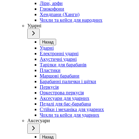
Ліри, арфи
Глюкофони
Хендпани (Ханги)
Чохли та кейси для народних
Ударні
Назад
Ударні
Електронні ударні
Акустичні ударні
Тарілки для барабанів
Пластики
Маршові барабани
Барабанні палички і щітки
Перкусія
Оркестрова перкусія
Аксесуари для ударних
Педалі для бас-барабана
Стійки і механіка для ударних
Чохли та кейси для ударних
Аксесуари
Назад