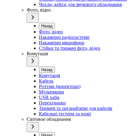
Чохли, кейси для звукового обладнання
Фото, відео
Назад
Фото, відео
Накамерні радіосистеми
Накамерні мікрофони
Стійки та тримачі фото, відео
Комутація
Назад
Комутація
Кабель
Роз'єми (конектори)
Мультикори
USB хаби
Перехідники
Тримачі та органайзери для кабелів
Кабельні тестери та ножі
Світовое обладнання
Назад