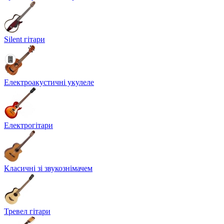
Silent гітари
Електроакустичні укулеле
Електрогітари
Класичні зі звукознімачем
Тревел гітари