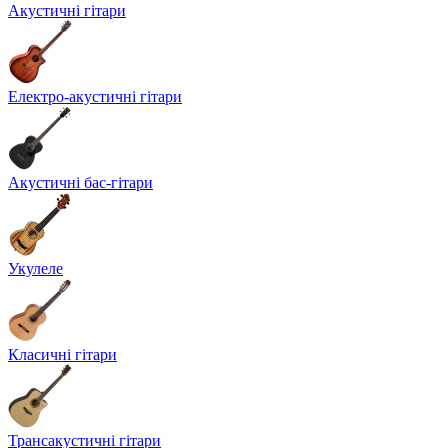
Акустичні гітари
Електро-акустичні гітари
Акустичні бас-гітари
Укулеле
Класичні гітари
Трансакустичні гітари