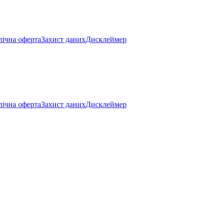
ічна оферта
Захист даних
Дисклеймер
ічна оферта
Захист даних
Дисклеймер