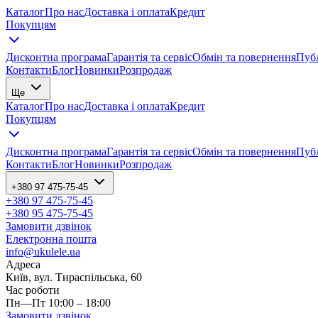
Каталог
Про нас
Доставка і оплата
Кредит
Покупцям
Дисконтна програма
Гарантія та сервіс
Обмін та повернення
Публ
Контакти
Блог
Новинки
Розпродаж
Ще
Каталог
Про нас
Доставка і оплата
Кредит
Покупцям
Дисконтна програма
Гарантія та сервіс
Обмін та повернення
Публ
Контакти
Блог
Новинки
Розпродаж
+380 97 475-75-45
+380 97 475-75-45
+380 95 475-75-45
Замовити дзвінок
Електронна пошта
info@ukulele.ua
Адреса
Київ, вул. Тираспільська, 60
Час роботи
Пн—Пт 10:00 – 18:00
Замовити дзвінок