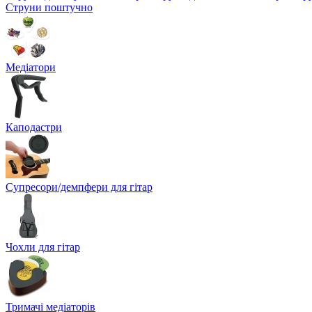
Струни поштучно
Медіатори
Каподастри
Супресори/демпфери для гітар
Чохли для гітар
Тримачі медіаторів