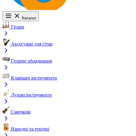
Каталог
Гітари
Аксесуари для гітар
Гітарне обладнання
Клавішні інструменти
Духові інструменти
Смичкові
Народні та етнічні