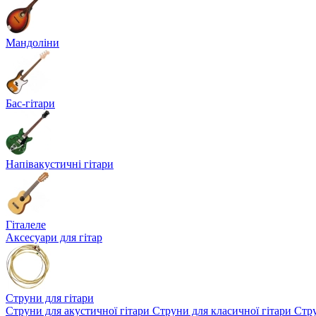
Мандоліни
Бас-гітари
Напівакустичні гітари
Гіталеле
Аксесуари для гітар
Струни для гітари
Струни для акустичної гітари
Струни для класичної гітари
Стру