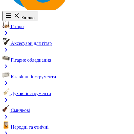
Каталог
Гітари
Аксесуари для гітар
Гітарне обладнання
Клавішні інструменти
Духові інструменти
Смичкові
Народні та етнічні