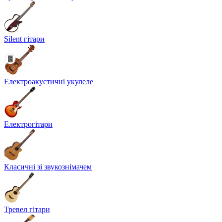
Silent гітари
Електроакустичні укулеле
Електрогітари
Класичні зі звукознімачем
Тревел гітари