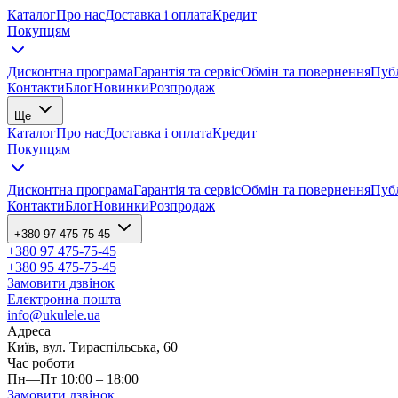
Каталог
Про нас
Доставка і оплата
Кредит
Покупцям
Дисконтна програма
Гарантія та сервіс
Обмін та повернення
Публ
Контакти
Блог
Новинки
Розпродаж
Ще
Каталог
Про нас
Доставка і оплата
Кредит
Покупцям
Дисконтна програма
Гарантія та сервіс
Обмін та повернення
Публ
Контакти
Блог
Новинки
Розпродаж
+380 97 475-75-45
+380 97 475-75-45
+380 95 475-75-45
Замовити дзвінок
Електронна пошта
info@ukulele.ua
Адреса
Київ, вул. Тираспільська, 60
Час роботи
Пн—Пт 10:00 – 18:00
Замовити дзвінок