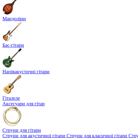
Мандоліни
Бас-гітари
Напівакустичні гітари
Гіталеле
Аксесуари для гітар
Струни для гітари
Струни для акустичної гітари
Струни для класичної гітари
Стру