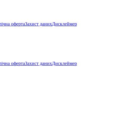
ічна оферта
Захист даних
Дисклеймер
ічна оферта
Захист даних
Дисклеймер