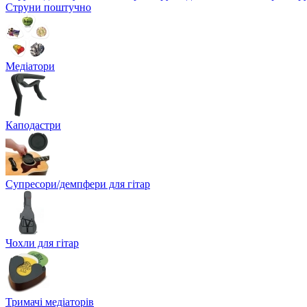
Струни поштучно
Медіатори
Каподастри
Супресори/демпфери для гітар
Чохли для гітар
Тримачі медіаторів