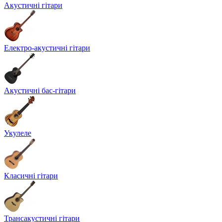
Акустичні гітари
Електро-акустичні гітари
Акустичні бас-гітари
Укулеле
Класичні гітари
Трансакустичні гітари