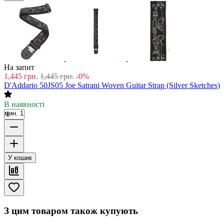
На запит
1,445
грн.
1,445
грн.
-0%
D'Addario 50JS05 Joe Satrani Woven Guitar Strap (Silver Sketches)
В наявності
мин. 1
У кошик
З цим товаром також купують