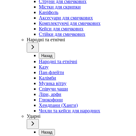
Струни для смичкових
Містки для скрипки
Каніфоль
Аксесуари для смичкових
Комплектуючі для смичкових
Кейси для смичкових
Стійки для смичкових
Народні та етнічні
Назад
Народні та етнічні
Казу
Пан-флейти
Калімби
Музика вітру
Співучи чаши
Ліри, арфи
Глюкофони
Хендпани (Ханги)
Чохли та кейси для народних
Ударні
Назад