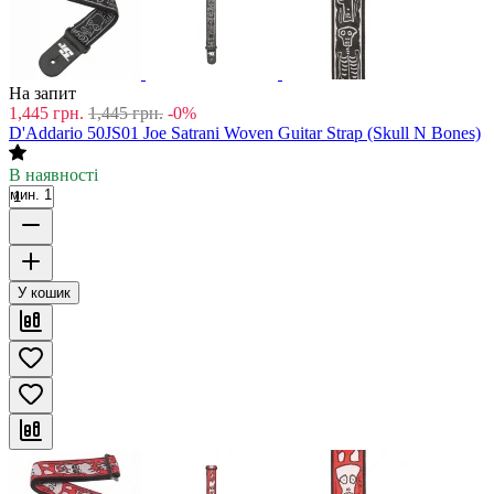
На запит
1,445
грн.
1,445
грн.
-0%
D'Addario 50JS01 Joe Satrani Woven Guitar Strap (Skull N Bones)
В наявності
мин. 1
У кошик