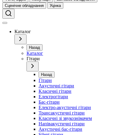
Сценічне обладнання
Уцінка
Каталог
Назад
Каталог
Гітари
Назад
Гітари
Акустичні гітари
Класичні гітари
Електрогітари
Бас-гітари
Електро-акустичні гітари
Трансакустичні гітари
Класичні зі звукознімачем
Напівакустичні гітари
Акустичні бас-гітари
Silent гітари