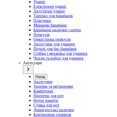
Ударні
Електронні ударні
Акустичні ударні
Тарілки для барабанів
Пластики
Маршові барабани
Барабанні палички і щітки
Перкусія
Оркестрова перкусія
Аксесуари для ударних
Педалі для бас-барабана
Стійки і механіка для ударних
Чохли та кейси для ударних
Аксесуари
Назад
Аксесуари
Тюнери та метрономи
Камертони
Пюпітри для нот
Нотні зошити
Сумка для нот
Диригентські палички
Контролери сторінок