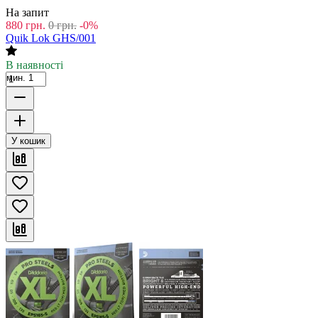
На запит
880
грн.
0
грн.
-0%
Quik Lok GHS/001
В наявності
мин. 1
У кошик