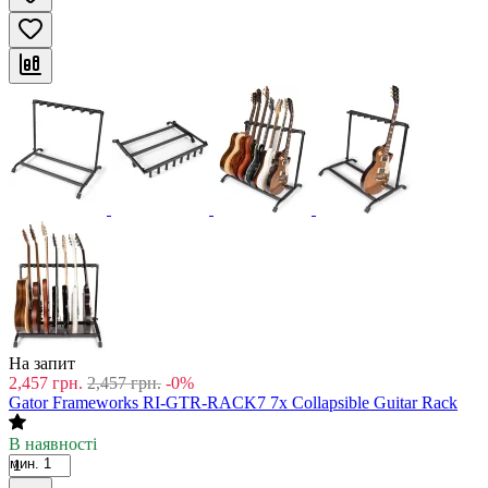
На запит
2,457
грн.
2,457
грн.
-0%
Gator Frameworks RI-GTR-RACK7 7x Collapsible Guitar Rack
В наявності
мин. 1