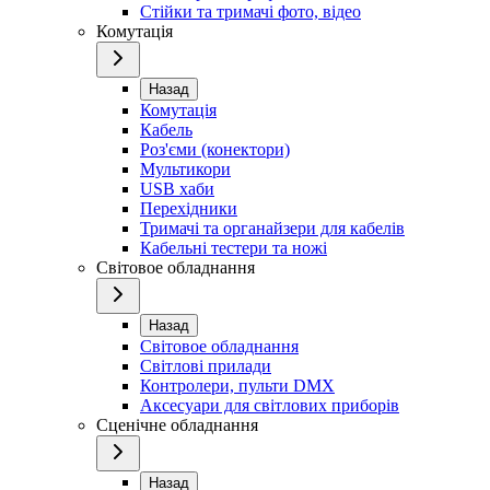
Стійки та тримачі фото, відео
Комутація
Назад
Комутація
Кабель
Роз'єми (конектори)
Мультикори
USB хаби
Перехідники
Тримачі та органайзери для кабелів
Кабельні тестери та ножі
Світовое обладнання
Назад
Світовое обладнання
Світлові прилади
Контролери, пульти DMX
Аксесуари для світлових приборів
Сценічне обладнання
Назад