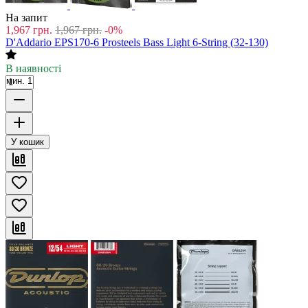
На запит
1,967
грн.
1,967
грн.
-0%
D'Addario EPS170-6 Prosteels Bass Light 6-String (32-130)
В наявності
мин. 1
У кошик