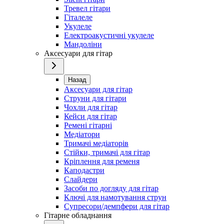
Тревел гітари
Гіталеле
Укулеле
Електроакустичні укулеле
Мандоліни
Аксесуари для гітар
Назад
Аксесуари для гітар
Струни для гітари
Чохли для гітар
Кейси для гітар
Ремені гітарні
Медіатори
Тримачі медіаторів
Стійки, тримачі для гітар
Кріплення для ременя
Каподастри
Слайдери
Засоби по догляду для гітар
Ключі для намотування струн
Супресори/демпфери для гітар
Гітарне обладнання