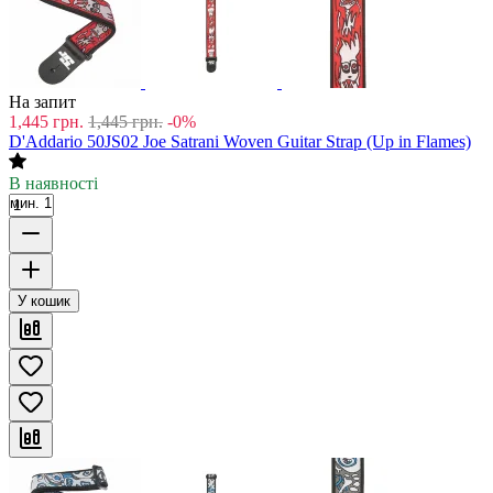
На запит
1,445
грн.
1,445
грн.
-0%
D'Addario 50JS02 Joe Satrani Woven Guitar Strap (Up in Flames)
В наявності
мин. 1
У кошик