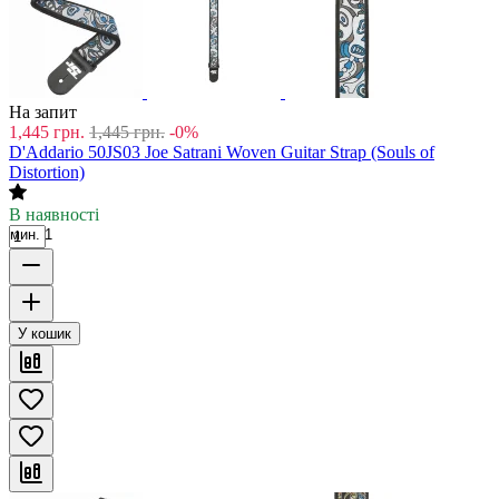
На запит
1,445
грн.
1,445
грн.
-0%
D'Addario 50JS03 Joe Satrani Woven Guitar Strap (Souls of
Distortion)
В наявності
мин. 1
У кошик