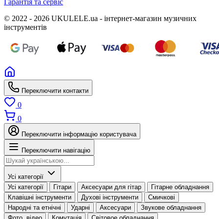
Гарантія та сервіс
© 2022 - 2026 UKULELE.ua - інтернет-магазин музичних
інструментів
Переключити контакти
0
0
Переключити інформацію користувача
Переключити навігацію
Усі категорії
Усі категорії
Гітари
Аксесуари для гітар
Гітарне обладнання
Клавішні інструменти
Духові інструменти
Смичкові
Народні та етнічні
Ударні
Аксесуари
Звукове обладнання
Фото, відео
Комутація
Світовое обладнання