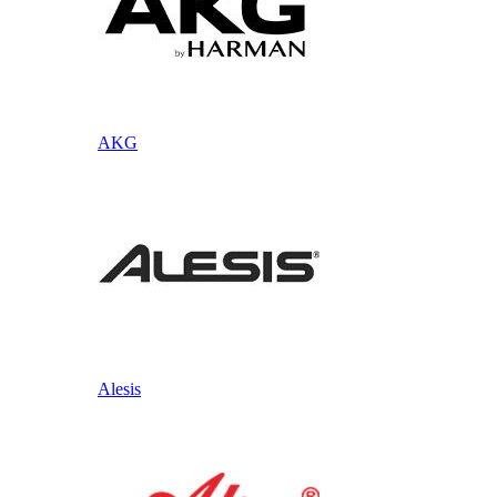
AKG
Alesis