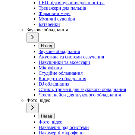
LED підсвічування для пюпітра
Тренажери для пальців
Фірмовий мерч
Музичні сувеніри
Батарейки
Звукове обладнання
Назад
Звукове обладнання
Акустика та системи озвучення
Навушники та аксесуари
Мікрофони
Студійне обладнання
Концертне обладнання
DJ обладнання
Стійки, тримачі для звукового обладнання
Чохли, кейси для звукового обладнання
Фото, відео
Назад
Фото, відео
Накамерні радіосистеми
Накамерні мікрофони