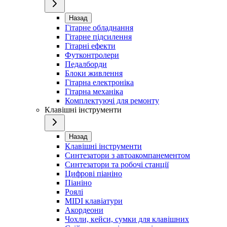
Назад
Гітарне обладнання
Гітарне підсилення
Гітарні ефекти
Футконтролери
Педалборди
Блоки живлення
Гітарна електроніка
Гітарна механіка
Комплектуючі для ремонту
Клавішні інструменти
Назад
Клавішні інструменти
Синтезатори з автоакомпанементом
Синтезатори та робочі станції
Цифрові піаніно
Піаніно
Роялі
MIDI клавіатури
Акордеони
Чохли, кейси, сумки для клавішних