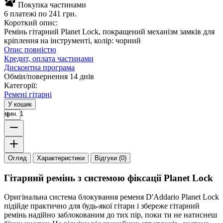
Покупка частинами
6 платежі по 241 грн.
Короткий опис:
Ремінь гітарний Planet Lock, покращений механізм замків для
кріплення на інструменті, колір: чорний
Опис повністю
Кредит, оплата частинами
Дисконтна програма
Обмін/повернення 14 днів
Категорії:
Ремені гітарні
У кошик
мин. 1
Огляд
Характеристики
Відгуки (0)
Гітарний ремінь з системою фіксації Planet Lock
Оригінальна система блокування ременя D'Addario Planet Lock
підійде практично для будь-якої гітари і збереже гітарний
ремінь надійно заблокованим до тих пір, поки ти не натиснеш