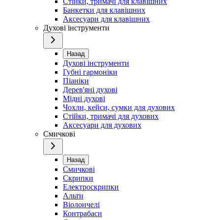
Стійки, тримачі для клавішних
Банкетки для клавішних
Аксесуари для клавішних
Духові інструменти
Назад
Духові інструменти
Губні гармоніки
Піаніки
Дерев'яні духові
Мідні духові
Чохли, кейси, сумки для духових
Стійки, тримачі для духових
Аксесуари для духових
Смичкові
Назад
Смичкові
Скрипки
Електроскрипки
Альти
Віолончелі
Контрабаси