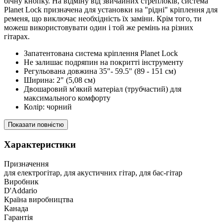
бічну кнопку. На відміну від звичайних стреплоків, система
Planet Lock призначена для установки на "рідні" кріплення для
ременя, що виключає необхідність їх заміни. Крім того, ти
можеш використовувати один і той же ремінь на різних
гітарах.
Запатентована система кріплення Planet Lock
Не залишає подряпин на покритті інструменту
Регульована довжина 35"- 59.5" (89 - 151 см)
Ширина: 2" (5,08 см)
Двошаровий м'який матеріал (трубчастий) для
максимального комфорту
Колір: чорний
Показати повністю
Характеристики
Призначення
для електрогітар, для акустичних гітар, для бас-гітар
Виробник
D'Addario
Країна виробництва
Канада
Гарантія