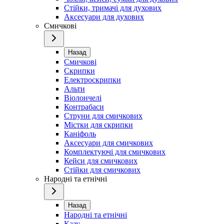
Стійки, тримачі для духових
Аксесуари для духових
Смичкові
Назад
Смичкові
Скрипки
Електроскрипки
Альти
Віолончелі
Контрабаси
Струни для смичкових
Містки для скрипки
Каніфоль
Аксесуари для смичкових
Комплектуючі для смичкових
Кейси для смичкових
Стійки для смичкових
Народні та етнічні
Назад
Народні та етнічні
Казу