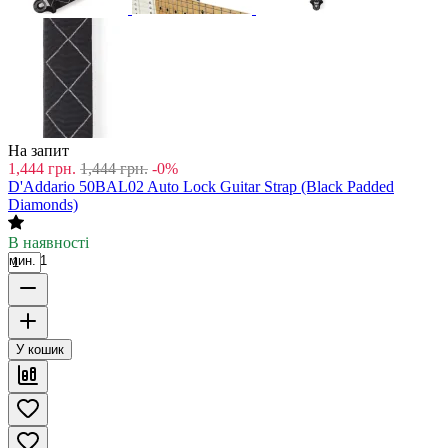
На запит
1,444
грн.
1,444
грн.
-0%
D'Addario 50BAL02 Auto Lock Guitar Strap (Black Padded
Diamonds)
В наявності
мин. 1
У кошик