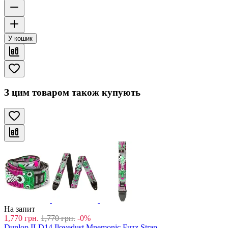
У кошик
З цим товаром також купують
На запит
1,770
грн.
1,770
грн.
-0%
Dunlop ILD14 Ilovedust Mnemonic Fuzz Strap