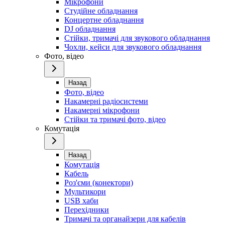
Мікрофони
Студійне обладнання
Концертне обладнання
DJ обладнання
Стійки, тримачі для звукового обладнання
Чохли, кейси для звукового обладнання
Фото, відео
Назад
Фото, відео
Накамерні радіосистеми
Накамерні мікрофони
Стійки та тримачі фото, відео
Комутація
Назад
Комутація
Кабель
Роз'єми (конектори)
Мультикори
USB хаби
Перехідники
Тримачі та органайзери для кабелів