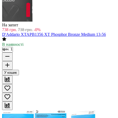
На запит
738
грн.
738
грн.
-0%
D'Addario XTAPB1356 XT Phosphor Bronze Medium 13-56
В наявності
мин. 1
У кошик