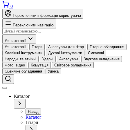
0
Переключити інформацію користувача
Переключити навігацію
Усі категорії
Усі категорії
Гітари
Аксесуари для гітар
Гітарне обладнання
Клавішні інструменти
Духові інструменти
Смичкові
Народні та етнічні
Ударні
Аксесуари
Звукове обладнання
Фото, відео
Комутація
Світовое обладнання
Сценічне обладнання
Уцінка
Каталог
Назад
Каталог
Гітари