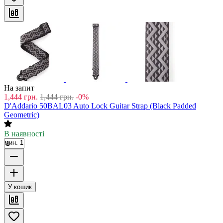
На запит
1,444
грн.
1,444
грн.
-0%
D'Addario 50BAL03 Auto Lock Guitar Strap (Black Padded
Geometric)
В наявності
мин. 1
У кошик