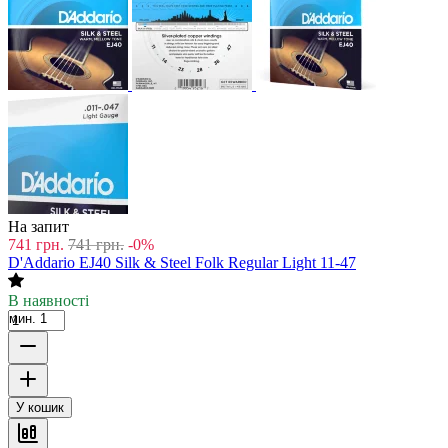
На запит
741
грн.
741
грн.
-0%
D'Addario EJ40 Silk & Steel Folk Regular Light 11-47
В наявності
мин. 1
У кошик