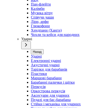
Пан-флейти
Калімби
Музика вітру
Співучи чаши
Ліри, арфи
Глюкофони
Хендпани (Ханги)
Чохли та кейси для народних
Ударні
Назад
Ударні
Електронні ударні
Акустичні ударні
Тарілки для барабанів
Пластики
Маршові барабани
Барабанні палички і щітки
Перкусія
Оркестрова перкусія
Аксесуари для ударних
Педалі для бас-барабана
Стійки і механіка для ударних