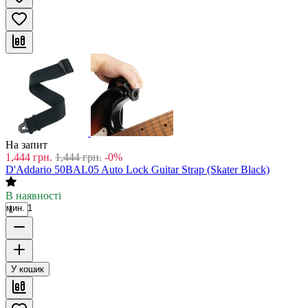
На запит
1,444
грн.
1,444
грн.
-0%
D'Addario 50BAL05 Auto Lock Guitar Strap (Skater Black)
В наявності
мин. 1
У кошик