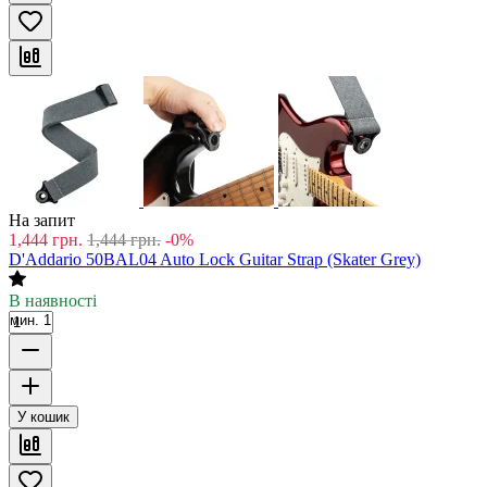
На запит
1,444
грн.
1,444
грн.
-0%
D'Addario 50BAL04 Auto Lock Guitar Strap (Skater Grey)
В наявності
мин. 1
У кошик