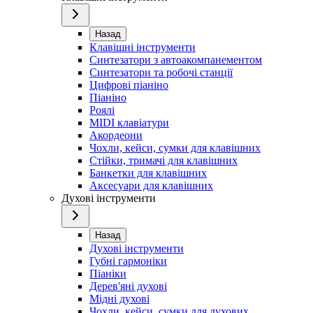
Назад
Клавішні інструменти
Синтезатори з автоакомпанементом
Синтезатори та робочі станції
Цифрові піаніно
Піаніно
Роялі
MIDI клавіатури
Акордеони
Чохли, кейси, сумки для клавішних
Стійки, тримачі для клавішних
Банкетки для клавішних
Аксесуари для клавішних
Духові інструменти
Назад
Духові інструменти
Губні гармоніки
Піаніки
Дерев'яні духові
Мідні духові
Чохли, кейси, сумки для духових