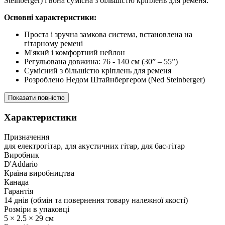
Steinberger) і вона сумісна з більшістю кріплень для ременя.
Основні характеристики:
Проста і зручна замкова система, встановлена на
гітарному ремені
М'який і комфортний нейлон
Регульована довжина: 76 - 140 см (30” – 55”)
Сумісний з більшістю кріплень для ременя
Розроблено Недом Штайнбергером (Ned Steinberger)
Показати повністю
Характеристики
Призначення
для електрогітар, для акустичних гітар, для бас-гітар
Виробник
D'Addario
Країна виробництва
Канада
Гарантія
14 днів (обмін та повернення товару належної якості)
Розміри в упаковці
5 × 2.5 × 29 см