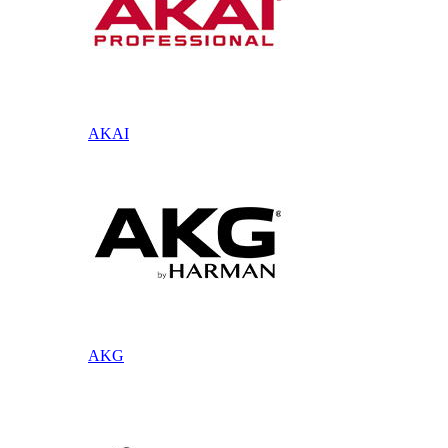
AKAI
AKG