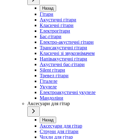
Назад
Гітари
Акустичні гітари
Класичні гітари
Електрогітари
Бас-гітари
Електро-акустичні гітари
Трансакустичні гітари
Класичні зі звукознімачем
Напівакустичні гітари
Акустичні бас-гітари
Silent гітари
Тревел гітари
Гіталеле
Укулеле
Електроакустичні укулеле
Мандоліни
Аксесуари для гітар
Назад
Аксесуари для гітар
Струни для гітари
Чохли для гітар