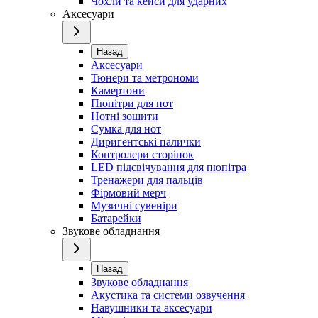
Чохли та кейси для ударних
Аксесуари
Назад
Аксесуари
Тюнери та метрономи
Камертони
Пюпітри для нот
Нотні зошити
Сумка для нот
Диригентські палички
Контролери сторінок
LED підсвічування для пюпітра
Тренажери для пальців
Фірмовий мерч
Музичні сувеніри
Батарейки
Звукове обладнання
Назад
Звукове обладнання
Акустика та системи озвучення
Навушники та аксесуари