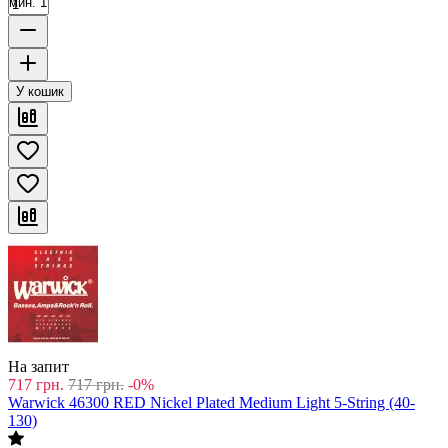
мин. 1
У кошик
На запит
717
грн.
717
грн.
-0%
Warwick 46300 RED Nickel Plated Medium Light 5-String (40-
130)