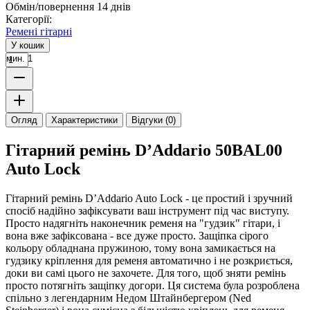
Обмін/повернення 14 днів
Категорії:
Ремені гітарні
У кошик
мин. 1
Огляд
Характеристики
Відгуки (0)
Гітарний ремінь D’Addario 50BAL00
Auto Lock
Гітарний ремінь D’Addario Auto Lock - це простий і зручний
спосіб надійно зафіксувати ваш інструмент під час виступу.
Просто надягніть наконечник ременя на "гудзик" гітари, і
вона вже зафіксована - все дуже просто. Защіпка сірого
кольору обладнана пружиною, тому вона замикається на
гудзику кріплення для ременя автоматично і не розкриється,
доки ви самі цього не захочете. Для того, щоб зняти ремінь
просто потягніть защіпку догори. Ця система була розроблена
спільно з легендарним Недом Штайнбергером (Ned