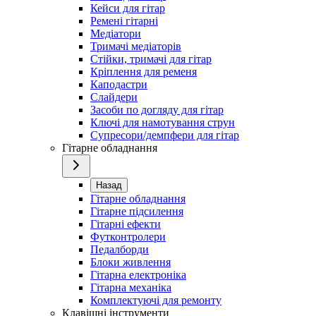
Кейси для гітар
Ремені гітарні
Медіатори
Тримачі медіаторів
Стійки, тримачі для гітар
Кріплення для ременя
Каподастри
Слайдери
Засоби по догляду для гітар
Ключі для намотування струн
Супресори/демпфери для гітар
Гітарне обладнання
Назад
Гітарне обладнання
Гітарне підсилення
Гітарні ефекти
Футконтролери
Педалборди
Блоки живлення
Гітарна електроніка
Гітарна механіка
Комплектуючі для ремонту
Клавішні інструменти